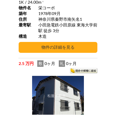
1K
/ 24.00m
2
物件名
栄コーポ
築年
1978年09月
住所
神奈川県秦野市南矢名1
最寄駅
小田急電鉄小田原線 東海大学前
駅 徒歩 3分
構造
木造
2.5 万円
敷
0ヶ月
礼
0ヶ月