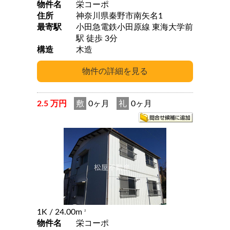
物件名
栄コーポ
住所
神奈川県秦野市南矢名1
最寄駅
小田急電鉄小田原線 東海大学前
駅 徒歩 3分
構造
木造
2.5 万円
敷
0ヶ月
礼
0ヶ月
1K
/ 24.00m
2
物件名
栄コーポ