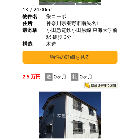
1K
/ 24.00m
2
物件名
栄コーポ
住所
神奈川県秦野市南矢名1
最寄駅
小田急電鉄小田原線 東海大学前
駅 徒歩 3分
構造
木造
2.5 万円
敷
0ヶ月
礼
0ヶ月