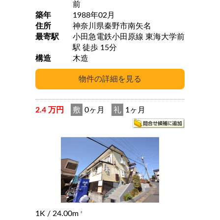
前
築年
1988年02月
住所
神奈川県秦野市南矢名
最寄駅
小田急電鉄小田原線 東海大学前
駅 徒歩 15分
構造
木造
2.4 万円
敷
0ヶ月
礼
1ヶ月
1K
/ 24.00m
2