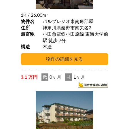
1K
/ 26.00m
2
物件名
パルプレジオ東南角部屋
住所
神奈川県秦野市南矢名2
最寄駅
小田急電鉄小田原線 東海大学前
駅 徒歩 7分
構造
木造
3.1 万円
敷
0ヶ月
礼
1ヶ月