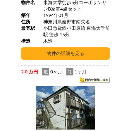
物件名
東海大学徒歩5分コーポサンサ
ンB家電4点セット
築年
1994年01月
住所
神奈川県秦野市南矢名
最寄駅
小田急電鉄小田原線 東海大学前
駅 徒歩 15分
構造
木造
2.0 万円
敷
0ヶ月
礼
1ヶ月