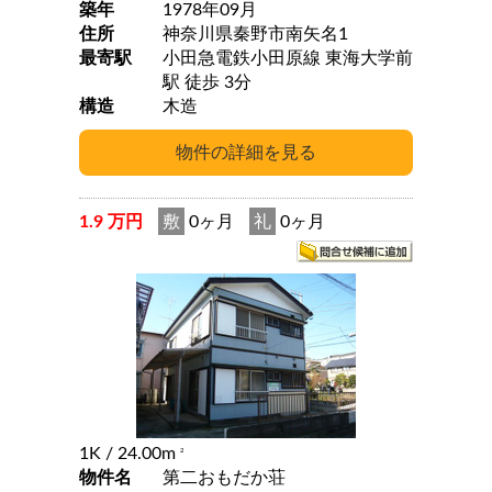
築年
1978年09月
住所
神奈川県秦野市南矢名1
最寄駅
小田急電鉄小田原線 東海大学前
駅 徒歩 3分
構造
木造
1.9 万円
敷
0ヶ月
礼
0ヶ月
1K
/ 24.00m
2
物件名
第二おもだか荘