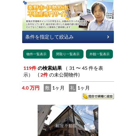
119件
の検索結果
（ 31 〜 45 件を表
示） (
2件
の未公開物件)
4.0 万円
敷
1ヶ月
礼
1ヶ月