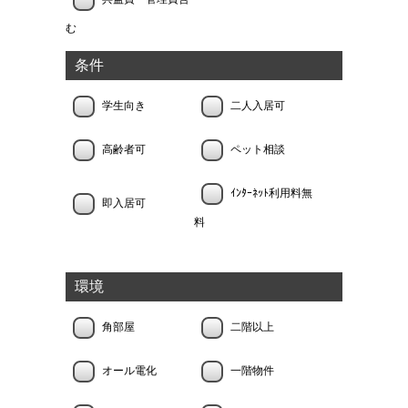
む
条件
学生向き
二人入居可
高齢者可
ペット相談
ｲﾝﾀｰﾈｯﾄ利用料無
即入居可
料
環境
角部屋
二階以上
オール電化
一階物件