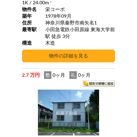
1K
/ 24.00m
2
物件名
栄コーポ
築年
1978年09月
住所
神奈川県秦野市南矢名1
最寄駅
小田急電鉄小田原線 東海大学前
駅 徒歩 3分
構造
木造
2.7 万円
敷
0ヶ月
礼
0ヶ月