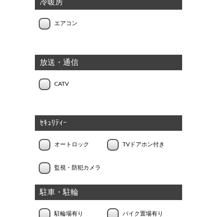
冷暖房
エアコン
放送・通信
CATV
ｾｷｭﾘﾃｨｰ
オートロック
TVドアホン付き
監視・防犯カメラ
駐車・駐輪
駐輪場有り
バイク置場有り