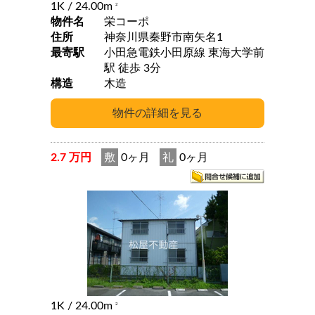
1K
/ 24.00m
2
物件名
栄コーポ
住所
神奈川県秦野市南矢名1
最寄駅
小田急電鉄小田原線 東海大学前
駅 徒歩 3分
構造
木造
2.7 万円
敷
0ヶ月
礼
0ヶ月
1K
/ 24.00m
2