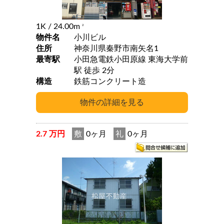
1K
/ 24.00m
2
物件名
小川ビル
住所
神奈川県秦野市南矢名1
最寄駅
小田急電鉄小田原線 東海大学前
駅 徒歩 2分
構造
鉄筋コンクリート造
2.7 万円
敷
0ヶ月
礼
0ヶ月