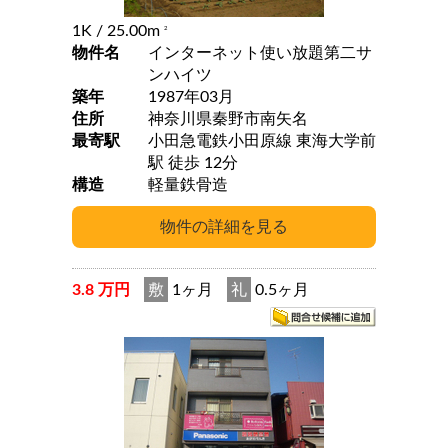
1K
/ 25.00m
2
物件名
インターネット使い放題第二サ
ンハイツ
築年
1987年03月
住所
神奈川県秦野市南矢名
最寄駅
小田急電鉄小田原線 東海大学前
駅 徒歩 12分
構造
軽量鉄骨造
3.8 万円
敷
1ヶ月
礼
0.5ヶ月