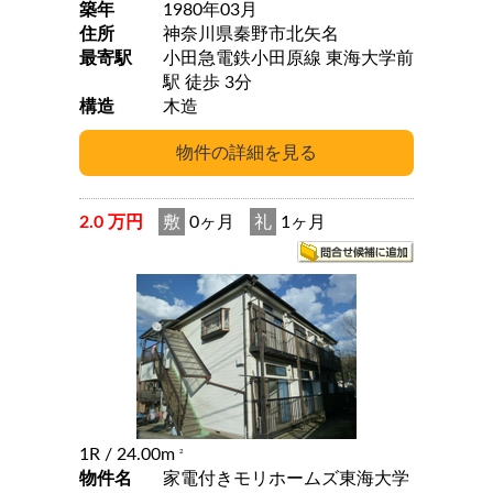
築年
1980年03月
住所
神奈川県秦野市北矢名
最寄駅
小田急電鉄小田原線 東海大学前
駅 徒歩 3分
構造
木造
2.0 万円
敷
0ヶ月
礼
1ヶ月
1R
/ 24.00m
2
物件名
家電付きモリホームズ東海大学