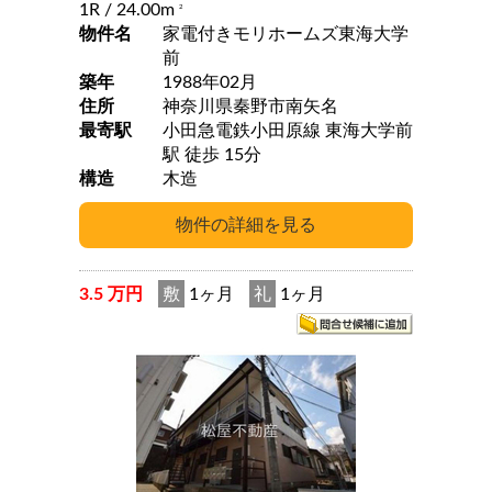
1R
/ 24.00m
2
物件名
家電付きモリホームズ東海大学
前
築年
1988年02月
住所
神奈川県秦野市南矢名
最寄駅
小田急電鉄小田原線 東海大学前
駅 徒歩 15分
構造
木造
3.5 万円
敷
1ヶ月
礼
1ヶ月