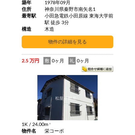
築年
1978年09月
住所
神奈川県秦野市南矢名1
最寄駅
小田急電鉄小田原線 東海大学前
駅 徒歩 3分
構造
木造
2.5 万円
敷
0ヶ月
礼
0ヶ月
1K
/ 24.00m
2
物件名
栄コーポ