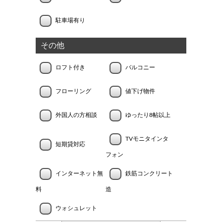
駐車場有り
その他
ロフト付き
バルコニー
フローリング
値下げ物件
外国人の方相談
ゆったり8帖以上
TVモニタインタ
短期貸対応
フォン
インターネット無
鉄筋コンクリート
料
造
ウォシュレット