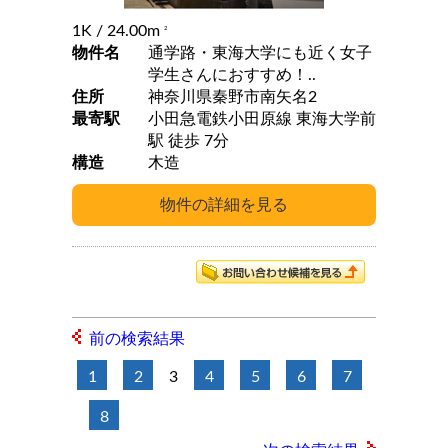
1K
/ 24.00m
2
物件名
通学路・東海大学にも近く女子
学生さんにおすすめ！..
住所
神奈川県秦野市南矢名2
最寄駅
小田急電鉄小田原線 東海大学前
駅 徒歩 7分
構造
木造
前の検索結果
1
2
3
4
5
6
7
8