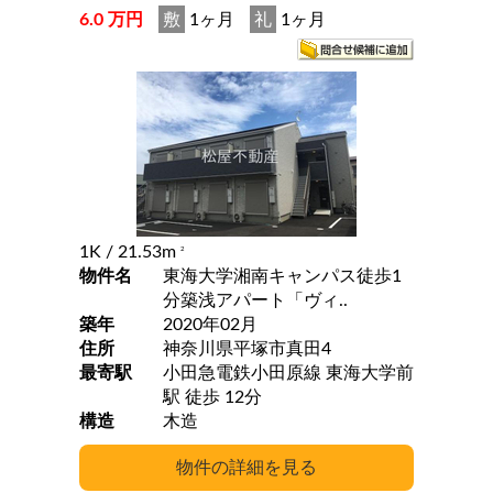
6.0 万円
敷
1ヶ月
礼
1ヶ月
1K
/ 21.53m
2
物件名
東海大学湘南キャンパス徒歩1
分築浅アパート「ヴィ..
築年
2020年02月
住所
神奈川県平塚市真田4
最寄駅
小田急電鉄小田原線 東海大学前
駅 徒歩 12分
構造
木造