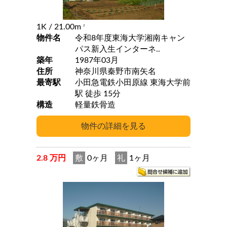
1K
/ 21.00m
2
物件名
令和8年度東海大学湘南キャン
パス新入生インターネ..
築年
1987年03月
住所
神奈川県秦野市南矢名
最寄駅
小田急電鉄小田原線 東海大学前
駅 徒歩 15分
構造
軽量鉄骨造
2.8 万円
敷
0ヶ月
礼
1ヶ月