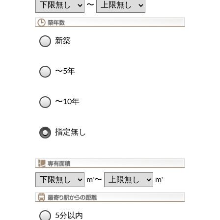
〜
新築
〜5年
〜10年
指定無し
m
〜
m
2
2
5分以内