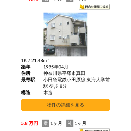
1K
/ 21.48m
2
築年
1995年04月
住所
神奈川県平塚市真田
最寄駅
小田急電鉄小田原線 東海大学前
駅 徒歩 8分
構造
木造
5.8 万円
敷
1ヶ月
礼
1ヶ月