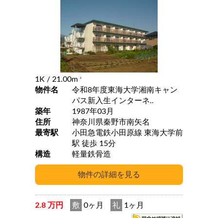
1K
/ 21.00m
2
物件名
令和8年度東海大学湘南キャン
パス新入生インターネ..
築年
1987年03月
住所
神奈川県秦野市南矢名
最寄駅
小田急電鉄小田原線 東海大学前
駅 徒歩 15分
構造
軽量鉄骨造
2.8 万円
敷
0ヶ月
礼
1ヶ月