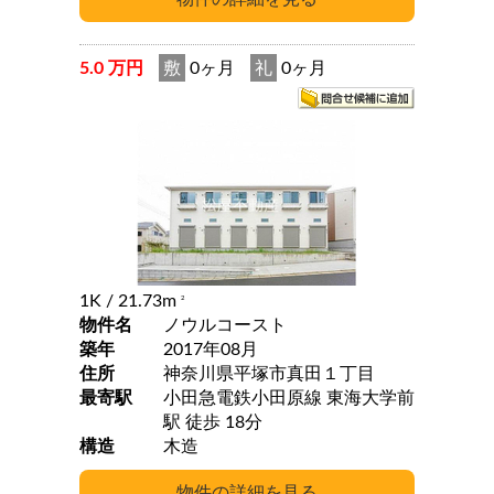
5.0 万円
敷
0ヶ月
礼
0ヶ月
1K
/ 21.73m
2
物件名
ノウルコースト
築年
2017年08月
住所
神奈川県平塚市真田１丁目
最寄駅
小田急電鉄小田原線 東海大学前
駅 徒歩 18分
構造
木造