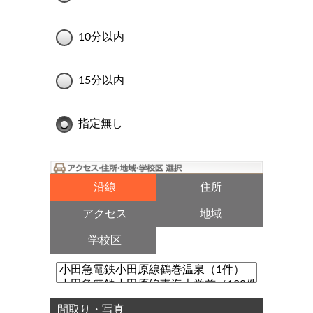
10分以内
15分以内
指定無し
沿線
住所
アクセス
地域
学校区
間取り・写真