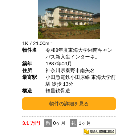
1K
/ 21.00m
2
物件名
令和8年度東海大学湘南キャン
パス新入生インターネ..
築年
1987年03月
住所
神奈川県秦野市南矢名
最寄駅
小田急電鉄小田原線 東海大学前
駅 徒歩 13分
構造
軽量鉄骨造
3.1 万円
敷
0ヶ月
礼
1ヶ月