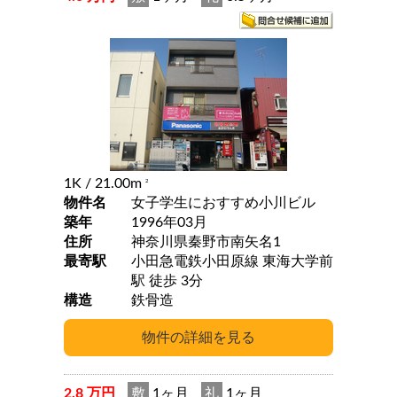
1K
/ 21.00m
2
物件名
女子学生におすすめ小川ビル
築年
1996年03月
住所
神奈川県秦野市南矢名1
最寄駅
小田急電鉄小田原線 東海大学前
駅 徒歩 3分
構造
鉄骨造
2.8 万円
敷
1ヶ月
礼
1ヶ月