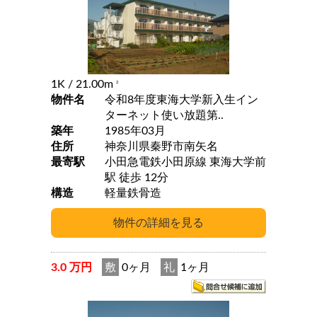
1K
/ 21.00m
2
物件名
令和8年度東海大学新入生イン
ターネット使い放題第..
築年
1985年03月
住所
神奈川県秦野市南矢名
最寄駅
小田急電鉄小田原線 東海大学前
駅 徒歩 12分
構造
軽量鉄骨造
3.0 万円
敷
0ヶ月
礼
1ヶ月