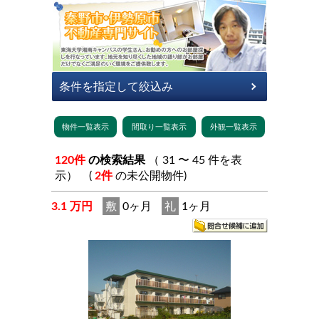
120件
の検索結果
（ 31 〜 45 件を表
示） (
2件
の未公開物件)
3.1 万円
敷
0ヶ月
礼
1ヶ月