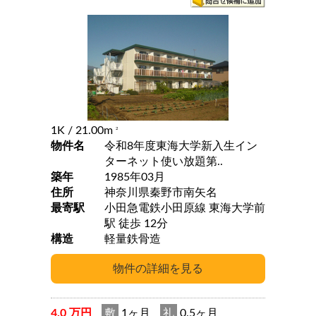
1K
/ 21.00m
2
物件名
令和8年度東海大学新入生イン
ターネット使い放題第..
築年
1985年03月
住所
神奈川県秦野市南矢名
最寄駅
小田急電鉄小田原線 東海大学前
駅 徒歩 12分
構造
軽量鉄骨造
4.0 万円
敷
1ヶ月
礼
0.5ヶ月