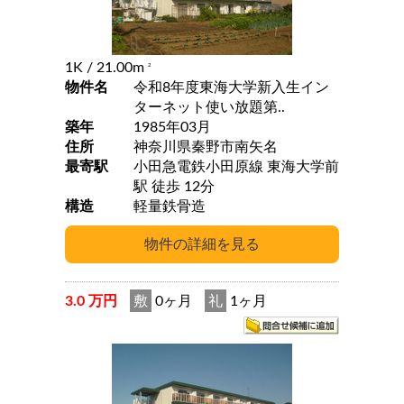
1K
/ 21.00m
2
物件名
令和8年度東海大学新入生イン
ターネット使い放題第..
築年
1985年03月
住所
神奈川県秦野市南矢名
最寄駅
小田急電鉄小田原線 東海大学前
駅 徒歩 12分
構造
軽量鉄骨造
3.0 万円
敷
0ヶ月
礼
1ヶ月