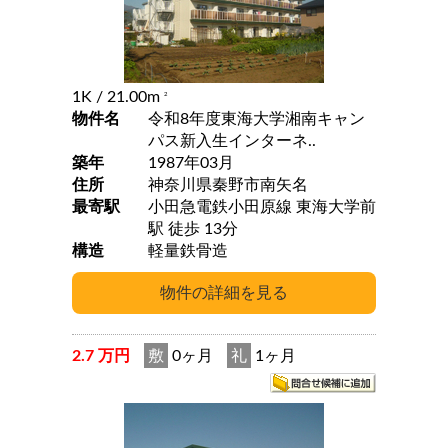
1K
/ 21.00m
2
物件名
令和8年度東海大学湘南キャン
パス新入生インターネ..
築年
1987年03月
住所
神奈川県秦野市南矢名
最寄駅
小田急電鉄小田原線 東海大学前
駅 徒歩 13分
構造
軽量鉄骨造
2.7 万円
敷
0ヶ月
礼
1ヶ月