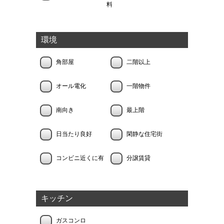
料
環境
角部屋
二階以上
オール電化
一階物件
南向き
最上階
日当たり良好
閑静な住宅街
コンビニ近くに有
分譲賃貸
キッチン
ガスコンロ