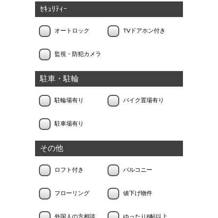
ｾｷｭﾘﾃｨｰ
オートロック
TVドアホン付き
監視・防犯カメラ
駐車・駐輪
駐輪場有り
バイク置場有り
駐車場有り
その他
ロフト付き
バルコニー
フローリング
値下げ物件
外国人の方相談
ゆったり8帖以上