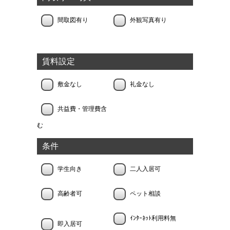
間取図有り
外観写真有り
賃料設定
敷金なし
礼金なし
共益費・管理費含
む
条件
学生向き
二人入居可
高齢者可
ペット相談
ｲﾝﾀｰﾈｯﾄ利用料無
即入居可