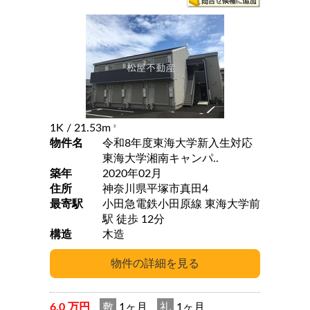
1K
/ 21.53m
2
物件名
令和8年度東海大学新入生対応
東海大学湘南キャンパ..
築年
2020年02月
住所
神奈川県平塚市真田4
最寄駅
小田急電鉄小田原線 東海大学前
駅 徒歩 12分
構造
木造
6.0 万円
敷
1ヶ月
礼
1ヶ月