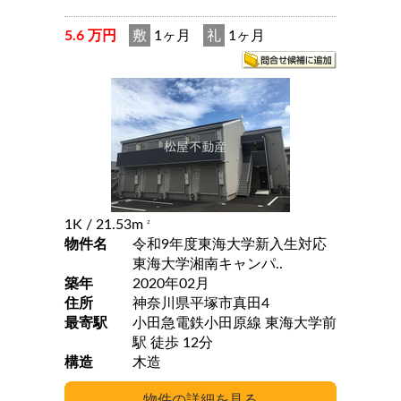
5.6 万円
敷
1ヶ月
礼
1ヶ月
1K
/ 21.53m
2
物件名
令和9年度東海大学新入生対応
東海大学湘南キャンパ..
築年
2020年02月
住所
神奈川県平塚市真田4
最寄駅
小田急電鉄小田原線 東海大学前
駅 徒歩 12分
構造
木造