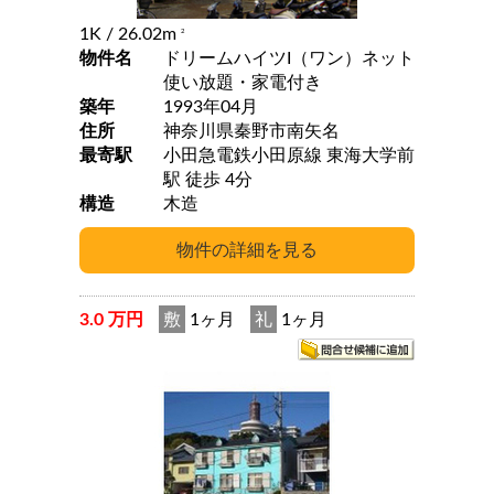
1K
/ 26.02m
2
物件名
ドリームハイツI（ワン）ネット
使い放題・家電付き
築年
1993年04月
住所
神奈川県秦野市南矢名
最寄駅
小田急電鉄小田原線 東海大学前
駅 徒歩 4分
構造
木造
3.0 万円
敷
1ヶ月
礼
1ヶ月