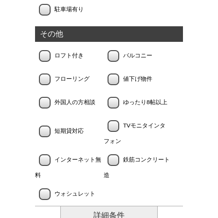
駐車場有り
その他
ロフト付き
バルコニー
フローリング
値下げ物件
外国人の方相談
ゆったり8帖以上
TVモニタインタ
短期貸対応
フォン
インターネット無
鉄筋コンクリート
料
造
ウォシュレット