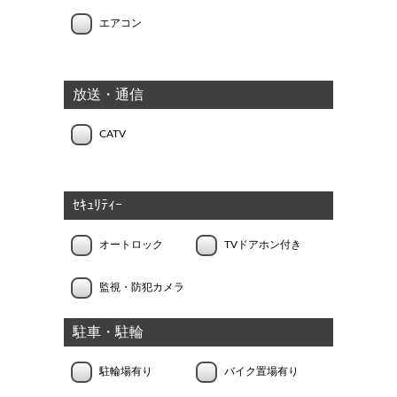
エアコン
放送・通信
CATV
ｾｷｭﾘﾃｨｰ
オートロック
TVドアホン付き
監視・防犯カメラ
駐車・駐輪
駐輪場有り
バイク置場有り