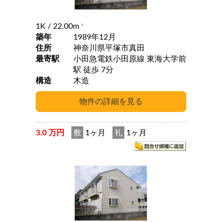
1K
/ 22.00m
2
築年
1989年12月
住所
神奈川県平塚市真田
最寄駅
小田急電鉄小田原線 東海大学前
駅 徒歩 7分
構造
木造
3.0 万円
敷
1ヶ月
礼
1ヶ月