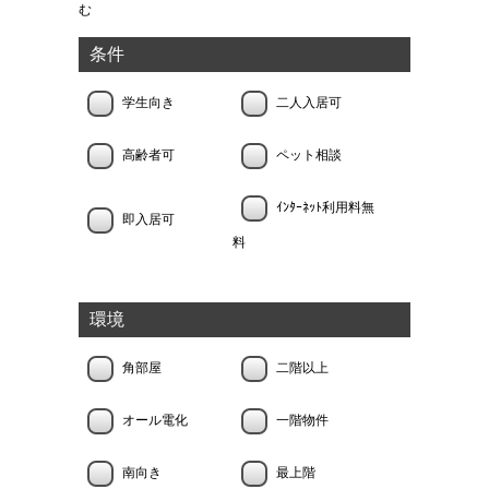
む
条件
学生向き
二人入居可
高齢者可
ペット相談
ｲﾝﾀｰﾈｯﾄ利用料無
即入居可
料
環境
角部屋
二階以上
オール電化
一階物件
南向き
最上階