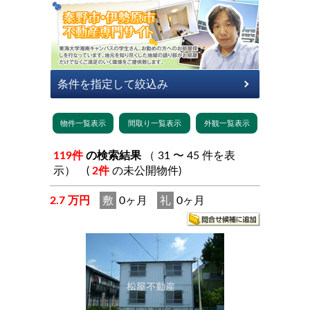
119件
の検索結果
（ 31 〜 45 件を表
示） (
2件
の未公開物件)
2.7 万円
敷
0ヶ月
礼
0ヶ月