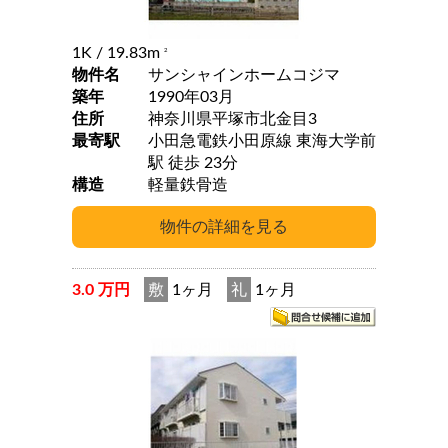
1K
/ 19.83m
2
物件名
サンシャインホームコジマ
築年
1990年03月
住所
神奈川県平塚市北金目3
最寄駅
小田急電鉄小田原線 東海大学前
駅 徒歩 23分
構造
軽量鉄骨造
3.0 万円
敷
1ヶ月
礼
1ヶ月