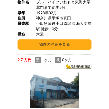
物件名
ブルーハイツいわもと東海大学
北門まで徒歩5分
築年
1998年02月
住所
神奈川県平塚市真田
最寄駅
小田急電鉄小田原線 東海大学前
駅 徒歩 10分
構造
木造
2.7 万円
敷
1ヶ月
礼
0ヶ月