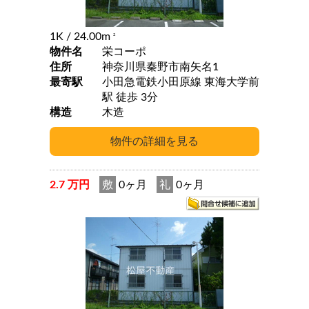
1K
/ 24.00m
2
物件名
栄コーポ
住所
神奈川県秦野市南矢名1
最寄駅
小田急電鉄小田原線 東海大学前
駅 徒歩 3分
構造
木造
2.7 万円
敷
0ヶ月
礼
0ヶ月