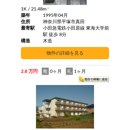
1K
/ 21.48m
2
築年
1995年04月
住所
神奈川県平塚市真田
最寄駅
小田急電鉄小田原線 東海大学前
駅 徒歩 8分
構造
木造
2.8 万円
敷
0ヶ月
礼
1ヶ月