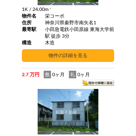
1K
/ 24.00m
2
物件名
栄コーポ
住所
神奈川県秦野市南矢名1
最寄駅
小田急電鉄小田原線 東海大学前
駅 徒歩 3分
構造
木造
2.7 万円
敷
0ヶ月
礼
0ヶ月