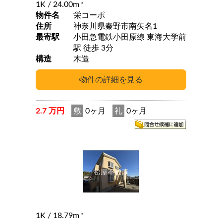
1K
/ 24.00m
2
物件名
栄コーポ
住所
神奈川県秦野市南矢名1
最寄駅
小田急電鉄小田原線 東海大学前
駅 徒歩 3分
構造
木造
2.7 万円
敷
0ヶ月
礼
0ヶ月
1K
/ 18.79m
2