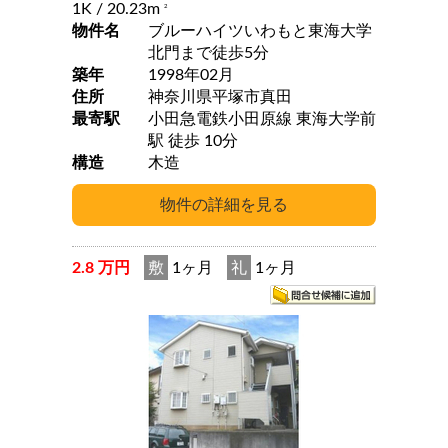
1K
/ 20.23m
2
物件名
ブルーハイツいわもと東海大学
北門まで徒歩5分
築年
1998年02月
住所
神奈川県平塚市真田
最寄駅
小田急電鉄小田原線 東海大学前
駅 徒歩 10分
構造
木造
2.8 万円
敷
1ヶ月
礼
1ヶ月