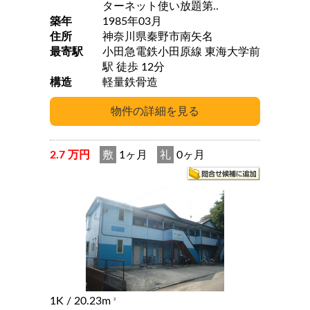
ターネット使い放題第..
築年
1985年03月
住所
神奈川県秦野市南矢名
最寄駅
小田急電鉄小田原線 東海大学前
駅 徒歩 12分
構造
軽量鉄骨造
2.7 万円
敷
1ヶ月
礼
0ヶ月
1K
/ 20.23m
2