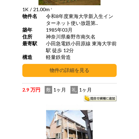
1K
/ 21.00m
2
物件名
令和8年度東海大学新入生イン
ターネット使い放題第..
築年
1985年03月
住所
神奈川県秦野市南矢名
最寄駅
小田急電鉄小田原線 東海大学前
駅 徒歩 12分
構造
軽量鉄骨造
2.9 万円
敷
1ヶ月
礼
1ヶ月