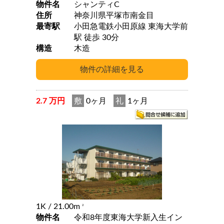
物件名
シャンティC
住所
神奈川県平塚市南金目
最寄駅
小田急電鉄小田原線 東海大学前
駅 徒歩 30分
構造
木造
2.7 万円
敷
0ヶ月
礼
1ヶ月
1K
/ 21.00m
2
物件名
令和8年度東海大学新入生イン