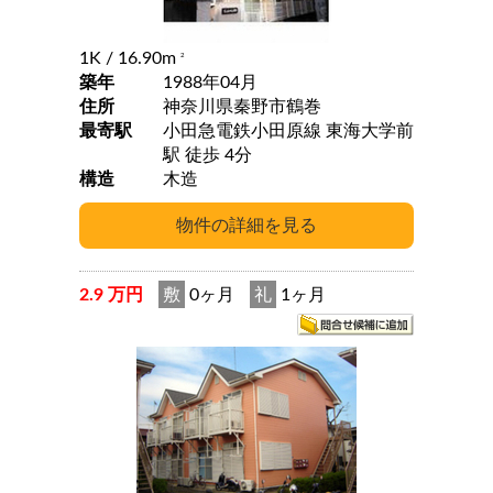
1K
/ 16.90m
2
築年
1988年04月
住所
神奈川県秦野市鶴巻
最寄駅
小田急電鉄小田原線 東海大学前
駅 徒歩 4分
構造
木造
2.9 万円
敷
0ヶ月
礼
1ヶ月