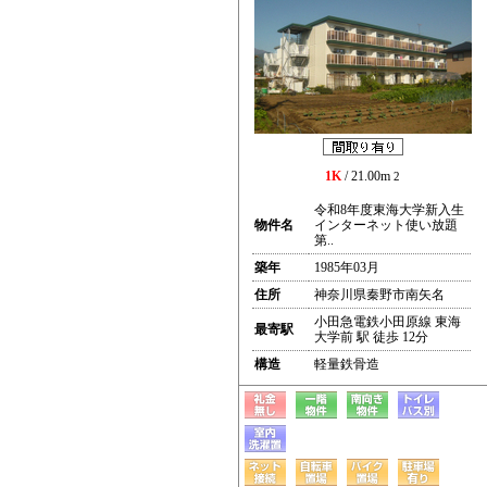
1K
/ 21.00m
2
令和8年度東海大学新入生
物件名
インターネット使い放題
第..
築年
1985年03月
住所
神奈川県秦野市南矢名
小田急電鉄小田原線 東海
最寄駅
大学前 駅 徒歩 12分
構造
軽量鉄骨造