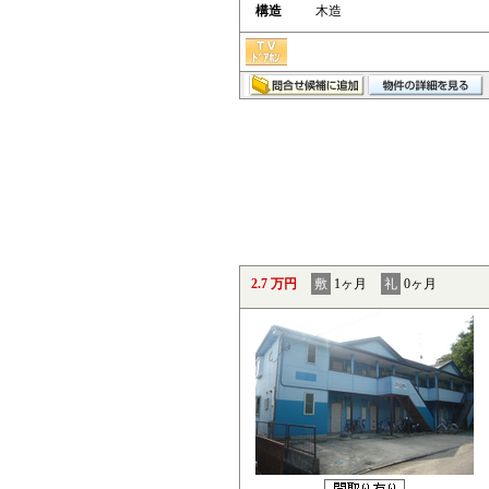
構造
木造
2.7 万円
敷
1ヶ月
礼
0ヶ月