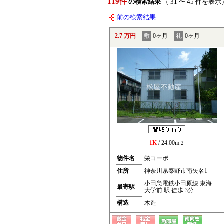
119件
の検索結果
（ 31 〜 45 件を表示
前の検索結果
2.7 万円
敷
0ヶ月
礼
0ヶ月
1K
/ 24.00m
2
物件名
栄コーポ
住所
神奈川県秦野市南矢名1
小田急電鉄小田原線 東海
最寄駅
大学前 駅 徒歩 3分
構造
木造