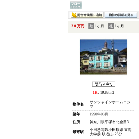
3.0 万円
敷
1ヶ月
礼
1ヶ月
1K
/ 19.83m
2
サンシャインホームコジ
物件名
マ
築年
1990年03月
住所
神奈川県平塚市北金目3
小田急電鉄小田原線 東海
最寄駅
大学前 駅 徒歩 23分