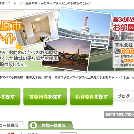
駅賃貸アパート｜小田急線秦野市伊勢原市平塚市周辺の不動産のご紹介
市で49年小田急線「東海大学前」駅1分、秦野市伊勢原市平塚市周辺東海大学湘南キャンパス学生、