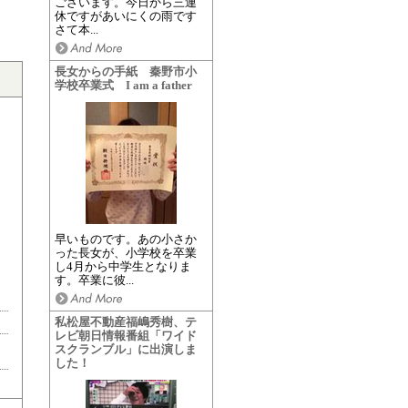
ございます。今日から三連
休ですがあいにくの雨です
さて本...
長女からの手紙 秦野市小
学校卒業式 I am a father
早いものです。あの小さか
った長女が、小学校を卒業
し4月から中学生となりま
す。卒業に彼...
私松屋不動産福嶋秀樹、テ
レビ朝日情報番組「ワイド
スクランブル」に出演しま
した！