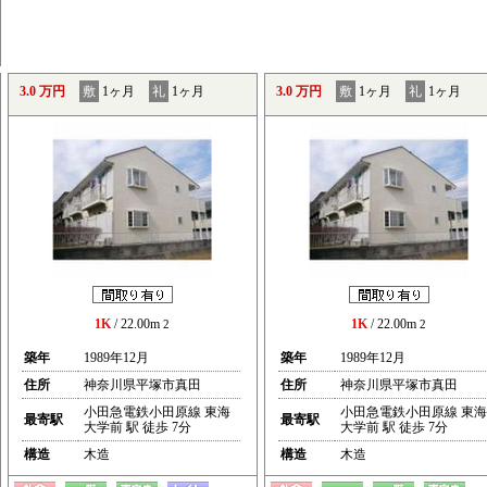
3.0 万円
敷
1ヶ月
礼
1ヶ月
3.0 万円
敷
1ヶ月
礼
1ヶ月
1K
/ 22.00m
1K
/ 22.00m
2
2
築年
1989年12月
築年
1989年12月
住所
神奈川県平塚市真田
住所
神奈川県平塚市真田
小田急電鉄小田原線 東海
小田急電鉄小田原線 東海
最寄駅
最寄駅
大学前 駅 徒歩 7分
大学前 駅 徒歩 7分
構造
木造
構造
木造