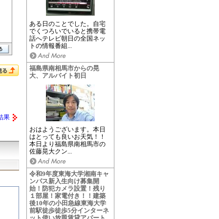
ある日のことでした。自宅
でくつろいでいると携帯電
話へテレビ朝日の全国ネッ
トの情報番組...
福島県南相馬市からの晃
大、アルバイト初日
結果
おはようございます。本日
はとっても良いお天気！！
本日より福島県南相馬市の
佐藤晃大クン...
令和9年度東海大学湘南キャ
ンパス新入生向け募集開
始！防犯カメラ設置！残り
１部屋！家電付き！！建築
後10年の小田急線東海大学
前駅徒歩徒歩5分インターネ
ット使い放題賃貸アパート