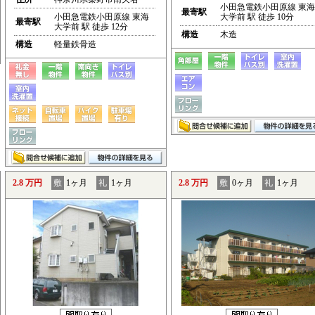
小田急電鉄小田原線 東海
最寄駅
小田急電鉄小田原線 東海
大学前 駅 徒歩 10分
最寄駅
大学前 駅 徒歩 12分
構造
木造
構造
軽量鉄骨造
2.8 万円
敷
1ヶ月
礼
1ヶ月
2.8 万円
敷
0ヶ月
礼
1ヶ月