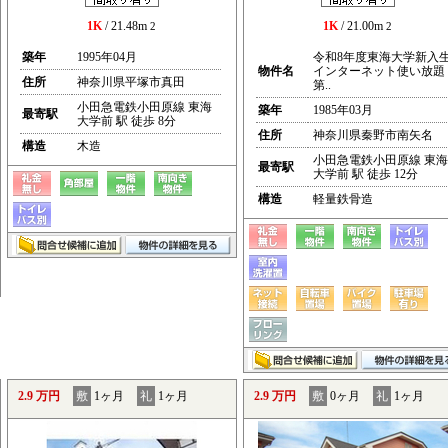
1K
/ 21.48m
1K
/ 21.00m
2
2
築年
1995年04月
令和8年度東海大学新入
物件名
インターネット使い放題
住所
神奈川県平塚市真田
第..
小田急電鉄小田原線 東海
築年
1985年03月
最寄駅
大学前 駅 徒歩 8分
住所
神奈川県秦野市南矢名
構造
木造
小田急電鉄小田原線 東海
最寄駅
大学前 駅 徒歩 12分
構造
軽量鉄骨造
2.9 万円
敷
1ヶ月
礼
1ヶ月
2.9 万円
敷
0ヶ月
礼
1ヶ月