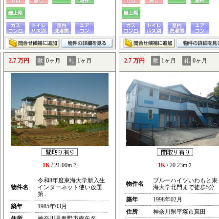
2.7 万円
敷
0ヶ月
礼
1ヶ月
2.7 万円
敷
1ヶ月
礼
0ヶ月
1K
/ 21.00m
1K
/ 20.23m
2
2
令和8年度東海大学新入生
ブルーハイツいわもと東
物件名
物件名
インターネット使い放題
海大学北門まで徒歩5分
第..
築年
1998年02月
築年
1985年03月
住所
神奈川県平塚市真田
住所
神奈川県秦野市南矢名