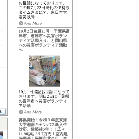
お世話になっております。
この度7月22日発刊の伊勢原
タイムさまにて、東日本大
震災以降...
生
10月2日台風15号 千葉県富
津市、君津市へ災害ボラン
ティア活動入り、と岡山県
への災害ボランティア活動
へ
10月1日追記お世話になって
おります。明日2日は千葉県
の富津市へ災害ボランティ
ア活動...
募集開始！令和９年度東海
大学湘南キャンパス新入生
対応。建築後5年！！広々
11.9帖帖！5.7万円！室内建
築動画！平塚市北金目、東