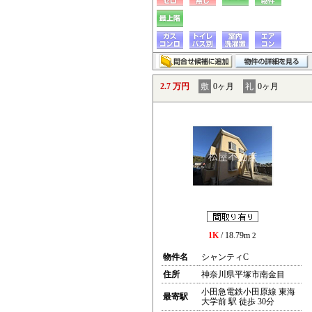
2.7 万円
敷
0ヶ月
礼
0ヶ月
1K
/ 18.79m
2
物件名
シャンティC
住所
神奈川県平塚市南金目
小田急電鉄小田原線 東海
最寄駅
大学前 駅 徒歩 30分