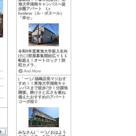
海大学湘南キャンパスへ徒
歩圏アパート Le
bonheur（ル・ボヌール）
「幸せ」
令和9年度東海大学新入生向
けに1部屋募集開始広々１１
）
帖超え！オートロック！防
犯カメラ...
( ｀ー´)ノ福嶋店長マジおす
すめ！！東海大学湘南キャ
ンパスまで徒歩7分！分譲地
隣接。静けさと広さを兼ね
備えたおすすめのアパート
コーポ桂Ｃ
みなさん( ｀ー´)ノおはよう