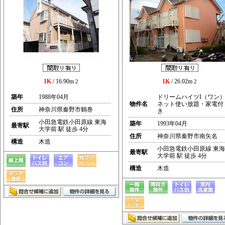
1K
/ 16.90m
1K
/ 26.02m
2
2
築年
1988年04月
ドリームハイツI（ワン
物件名
ネット使い放題・家電付
住所
神奈川県秦野市鶴巻
き
小田急電鉄小田原線 東海
築年
1993年04月
最寄駅
大学前 駅 徒歩 4分
住所
神奈川県秦野市南矢名
構造
木造
小田急電鉄小田原線 東海
最寄駅
大学前 駅 徒歩 4分
構造
木造