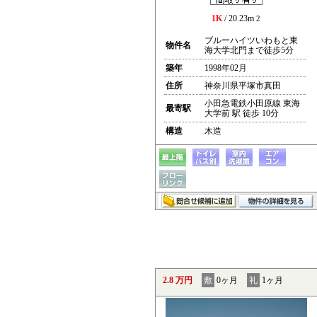
1K
/ 20.23m
2
ブルーハイツいわもと東
物件名
海大学北門まで徒歩5分
築年
1998年02月
住所
神奈川県平塚市真田
小田急電鉄小田原線 東海
最寄駅
大学前 駅 徒歩 10分
構造
木造
2.8 万円
敷
0ヶ月
礼
1ヶ月