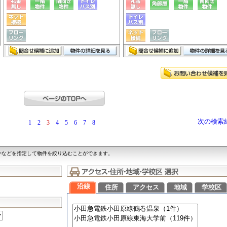
次の検索
1
2
3
4
5
6
7
8
件などを指定して物件を絞り込むことができます。
沿線
住所
アクセス
地域
学校区