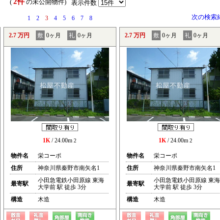
2件
） (
の未公開物件)
表示件数
次の検索
1
2
3
4
5
6
7
8
2.7 万円
敷
0ヶ月
礼
0ヶ月
2.7 万円
敷
0ヶ月
礼
0ヶ月
1K
/ 24.00m
1K
/ 24.00m
2
2
物件名
栄コーポ
物件名
栄コーポ
住所
神奈川県秦野市南矢名1
住所
神奈川県秦野市南矢名1
小田急電鉄小田原線 東海
小田急電鉄小田原線 東海
最寄駅
最寄駅
大学前 駅 徒歩 3分
大学前 駅 徒歩 3分
構造
木造
構造
木造