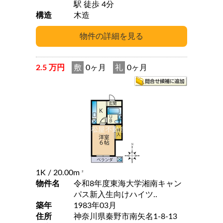
駅 徒歩 4分
構造
木造
2.5 万円
敷
0ヶ月
礼
0ヶ月
1K
/ 20.00m
2
物件名
令和8年度東海大学湘南キャン
パス新入生向けハイツ..
築年
1983年03月
住所
神奈川県秦野市南矢名1-8-13