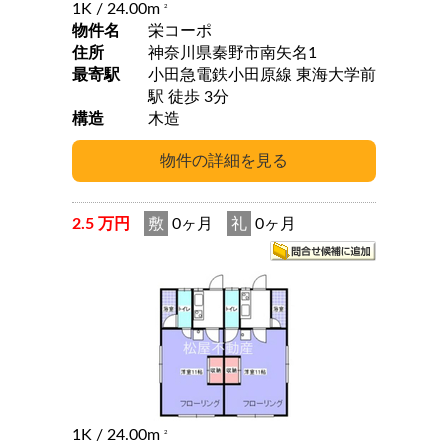
1K
/ 24.00m
2
物件名
栄コーポ
住所
神奈川県秦野市南矢名1
最寄駅
小田急電鉄小田原線 東海大学前
駅 徒歩 3分
構造
木造
2.5 万円
敷
0ヶ月
礼
0ヶ月
1K
/ 24.00m
2