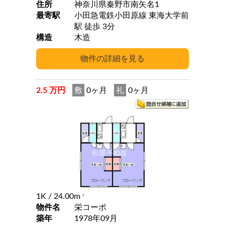
住所
神奈川県秦野市南矢名1
最寄駅
小田急電鉄小田原線 東海大学前
駅 徒歩 3分
構造
木造
2.5 万円
敷
0ヶ月
礼
0ヶ月
1K
/ 24.00m
2
物件名
栄コーポ
築年
1978年09月