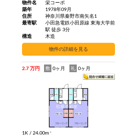
物件名
栄コーポ
築年
1978年09月
住所
神奈川県秦野市南矢名1
最寄駅
小田急電鉄小田原線 東海大学前
駅 徒歩 3分
構造
木造
2.7 万円
敷
0ヶ月
礼
0ヶ月
1K
/ 24.00m
2