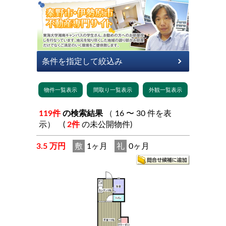
119件
の検索結果
（ 16 〜 30 件を表
示） (
2件
の未公開物件)
3.5 万円
敷
1ヶ月
礼
0ヶ月