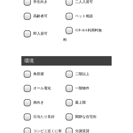
学生向き
二人入居可
高齢者可
ペット相談
ｲﾝﾀｰﾈｯﾄ利用料無
即入居可
料
環境
角部屋
二階以上
オール電化
一階物件
南向き
最上階
日当たり良好
閑静な住宅街
コンビニ近くに有
分譲賃貸