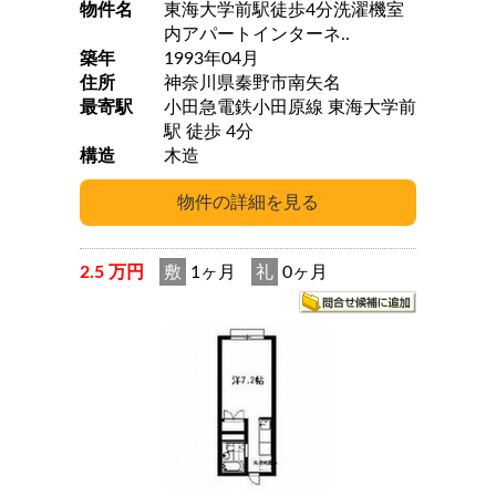
物件名
東海大学前駅徒歩4分洗濯機室
内アパートインターネ..
築年
1993年04月
住所
神奈川県秦野市南矢名
最寄駅
小田急電鉄小田原線 東海大学前
駅 徒歩 4分
構造
木造
2.5 万円
敷
1ヶ月
礼
0ヶ月