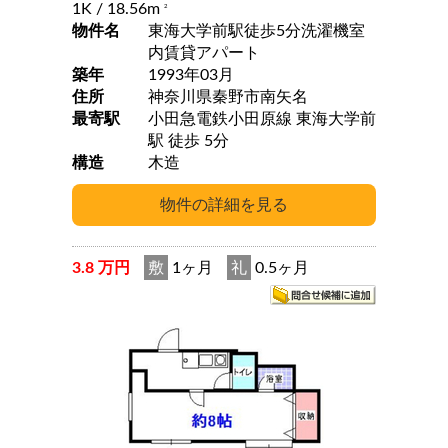
1K
/ 18.56m
2
物件名
東海大学前駅徒歩5分洗濯機室
内賃貸アパート
築年
1993年03月
住所
神奈川県秦野市南矢名
最寄駅
小田急電鉄小田原線 東海大学前
駅 徒歩 5分
構造
木造
3.8 万円
敷
1ヶ月
礼
0.5ヶ月