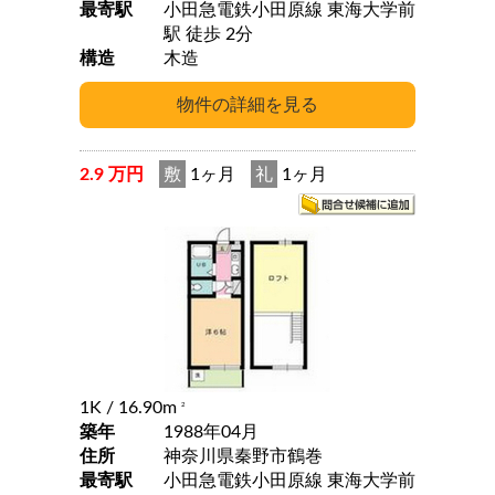
最寄駅
小田急電鉄小田原線 東海大学前
駅 徒歩 2分
構造
木造
2.9 万円
敷
1ヶ月
礼
1ヶ月
1K
/ 16.90m
2
築年
1988年04月
住所
神奈川県秦野市鶴巻
最寄駅
小田急電鉄小田原線 東海大学前