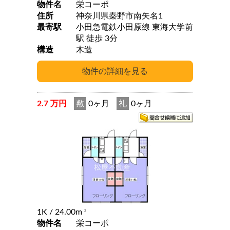
物件名
栄コーポ
住所
神奈川県秦野市南矢名1
最寄駅
小田急電鉄小田原線 東海大学前
駅 徒歩 3分
構造
木造
2.7 万円
敷
0ヶ月
礼
0ヶ月
1K
/ 24.00m
2
物件名
栄コーポ