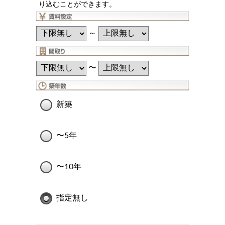
り込むことができます。
～
〜
新築
〜5年
〜10年
指定無し