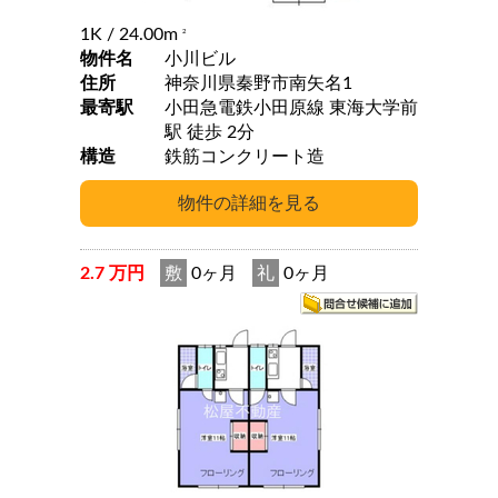
1K
/ 24.00m
2
物件名
小川ビル
住所
神奈川県秦野市南矢名1
最寄駅
小田急電鉄小田原線 東海大学前
駅 徒歩 2分
構造
鉄筋コンクリート造
2.7 万円
敷
0ヶ月
礼
0ヶ月