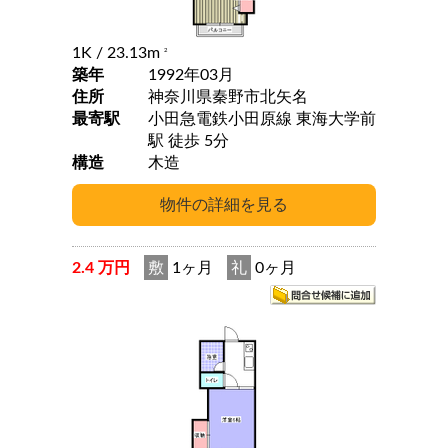
1K
/ 23.13m
2
築年
1992年03月
住所
神奈川県秦野市北矢名
最寄駅
小田急電鉄小田原線 東海大学前
駅 徒歩 5分
構造
木造
2.4 万円
敷
1ヶ月
礼
0ヶ月