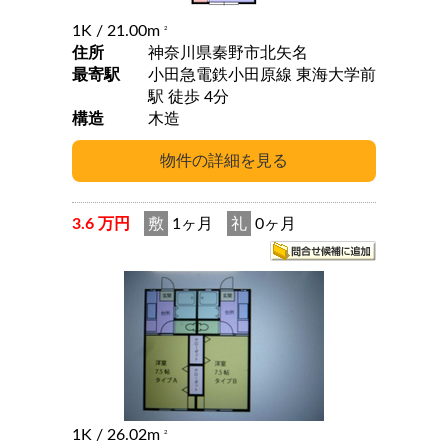
1K
/ 21.00m
2
住所
神奈川県秦野市北矢名
最寄駅
小田急電鉄小田原線 東海大学前
駅 徒歩 4分
構造
木造
3.6 万円
敷
1ヶ月
礼
0ヶ月
1K
/ 26.02m
2