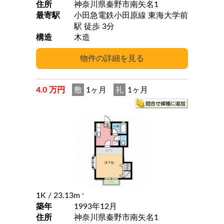
住所
神奈川県秦野市南矢名1
最寄駅
小田急電鉄小田原線 東海大学前
駅 徒歩 3分
構造
木造
4.0 万円
敷
1ヶ月
礼
1ヶ月
1K
/ 23.13m
2
築年
1993年12月
住所
神奈川県秦野市南矢名1