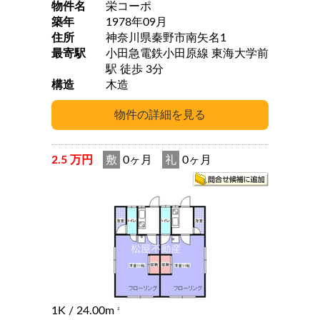
物件名
栄コーポ
築年
1978年09月
住所
神奈川県秦野市南矢名1
最寄駅
小田急電鉄小田原線 東海大学前
駅 徒歩 3分
構造
木造
2.5 万円
敷
0ヶ月
礼
0ヶ月
1K
/ 24.00m
2