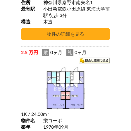
住所
神奈川県秦野市南矢名1
最寄駅
小田急電鉄小田原線 東海大学前
駅 徒歩 3分
構造
木造
2.5 万円
敷
0ヶ月
礼
0ヶ月
1K
/ 24.00m
2
物件名
栄コーポ
築年
1978年09月