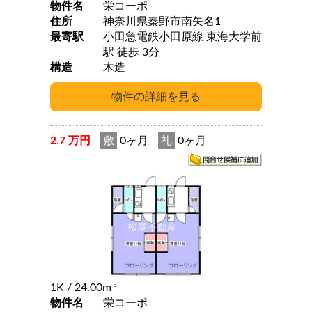
物件名
栄コーポ
住所
神奈川県秦野市南矢名1
最寄駅
小田急電鉄小田原線 東海大学前
駅 徒歩 3分
構造
木造
2.7 万円
敷
0ヶ月
礼
0ヶ月
1K
/ 24.00m
2
物件名
栄コーポ