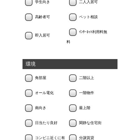
学生向き
二人入居可
高齢者可
ペット相談
ｲﾝﾀｰﾈｯﾄ利用料無
即入居可
料
環境
角部屋
二階以上
オール電化
一階物件
南向き
最上階
日当たり良好
閑静な住宅街
コンビニ近くに有
分譲賃貸