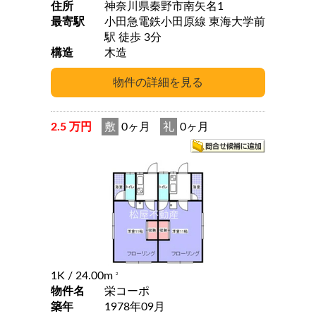
住所
神奈川県秦野市南矢名1
最寄駅
小田急電鉄小田原線 東海大学前
駅 徒歩 3分
構造
木造
2.5 万円
敷
0ヶ月
礼
0ヶ月
1K
/ 24.00m
2
物件名
栄コーポ
築年
1978年09月