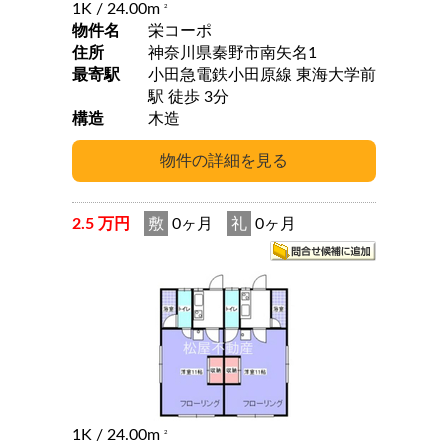
1K
/ 24.00m
2
物件名
栄コーポ
住所
神奈川県秦野市南矢名1
最寄駅
小田急電鉄小田原線 東海大学前
駅 徒歩 3分
構造
木造
2.5 万円
敷
0ヶ月
礼
0ヶ月
1K
/ 24.00m
2