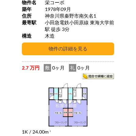
物件名
栄コーポ
築年
1978年09月
住所
神奈川県秦野市南矢名1
最寄駅
小田急電鉄小田原線 東海大学前
駅 徒歩 3分
構造
木造
2.7 万円
敷
0ヶ月
礼
0ヶ月
1K
/ 24.00m
2