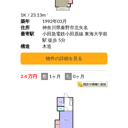
1K
/ 23.13m
2
築年
1992年03月
住所
神奈川県秦野市北矢名
最寄駅
小田急電鉄小田原線 東海大学前
駅 徒歩 5分
構造
木造
2.4 万円
敷
1ヶ月
礼
0ヶ月