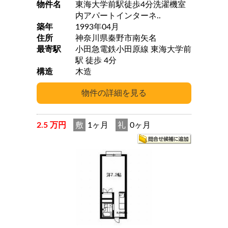
物件名
東海大学前駅徒歩4分洗濯機室
内アパートインターネ..
築年
1993年04月
住所
神奈川県秦野市南矢名
最寄駅
小田急電鉄小田原線 東海大学前
駅 徒歩 4分
構造
木造
2.5 万円
敷
1ヶ月
礼
0ヶ月