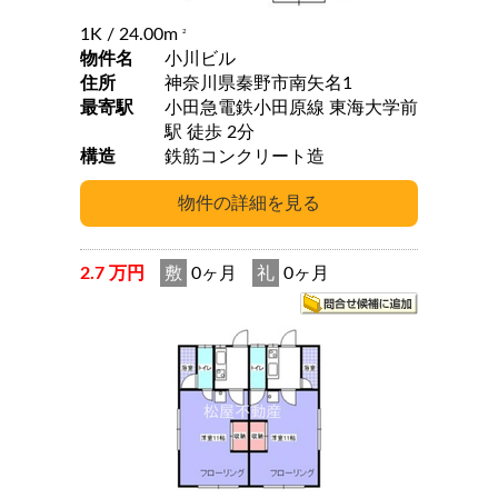
1K
/ 24.00m
2
物件名
小川ビル
住所
神奈川県秦野市南矢名1
最寄駅
小田急電鉄小田原線 東海大学前
駅 徒歩 2分
構造
鉄筋コンクリート造
2.7 万円
敷
0ヶ月
礼
0ヶ月