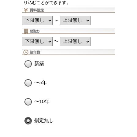
り込むことができます。
～
〜
新築
〜5年
〜10年
指定無し