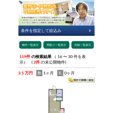
119件
の検索結果
（ 16 〜 30 件を表
示） (
2件
の未公開物件)
3.5 万円
敷
1ヶ月
礼
0ヶ月