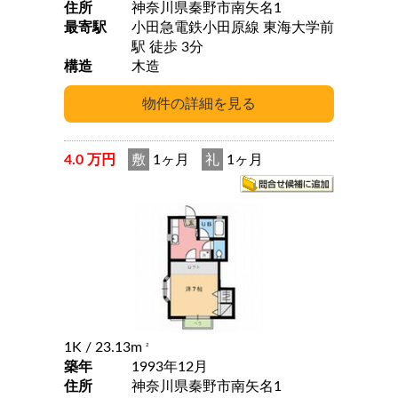
住所
神奈川県秦野市南矢名1
最寄駅
小田急電鉄小田原線 東海大学前
駅 徒歩 3分
構造
木造
4.0 万円
敷
1ヶ月
礼
1ヶ月
1K
/ 23.13m
2
築年
1993年12月
住所
神奈川県秦野市南矢名1