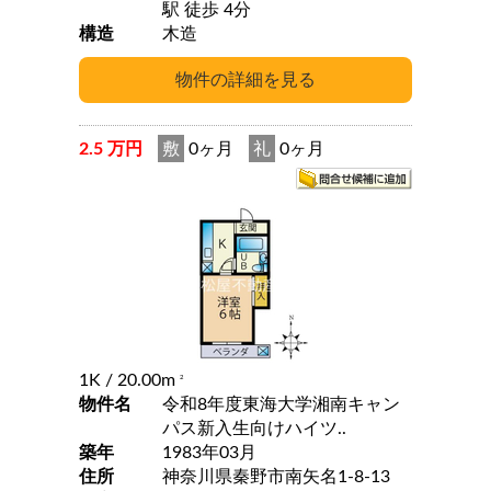
駅 徒歩 4分
構造
木造
2.5 万円
敷
0ヶ月
礼
0ヶ月
1K
/ 20.00m
2
物件名
令和8年度東海大学湘南キャン
パス新入生向けハイツ..
築年
1983年03月
住所
神奈川県秦野市南矢名1-8-13