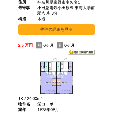
住所
神奈川県秦野市南矢名1
最寄駅
小田急電鉄小田原線 東海大学前
駅 徒歩 3分
構造
木造
2.5 万円
敷
0ヶ月
礼
0ヶ月
1K
/ 24.00m
2
物件名
栄コーポ
築年
1978年09月