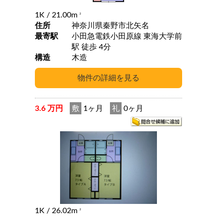
1K
/ 21.00m
2
住所
神奈川県秦野市北矢名
最寄駅
小田急電鉄小田原線 東海大学前
駅 徒歩 4分
構造
木造
3.6 万円
敷
1ヶ月
礼
0ヶ月
1K
/ 26.02m
2