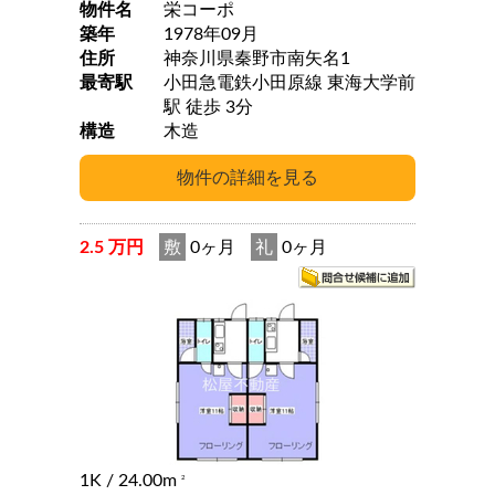
物件名
栄コーポ
築年
1978年09月
住所
神奈川県秦野市南矢名1
最寄駅
小田急電鉄小田原線 東海大学前
駅 徒歩 3分
構造
木造
2.5 万円
敷
0ヶ月
礼
0ヶ月
1K
/ 24.00m
2