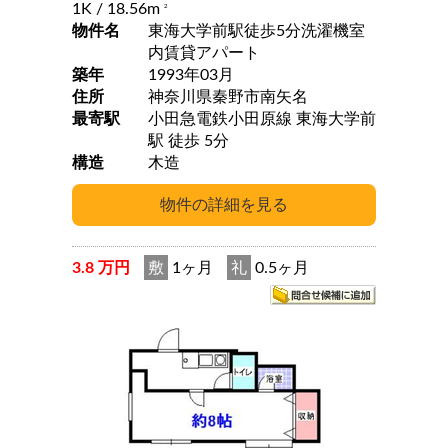
1K
/ 18.56m
2
物件名
東海大学前駅徒歩5分洗濯機室
内賃貸アパート
築年
1993年03月
住所
神奈川県秦野市南矢名
最寄駅
小田急電鉄小田原線 東海大学前
駅 徒歩 5分
構造
木造
3.8 万円
敷
1ヶ月
礼
0.5ヶ月