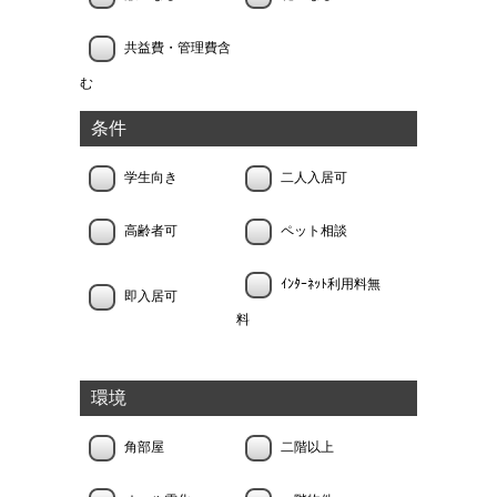
共益費・管理費含
む
条件
学生向き
二人入居可
高齢者可
ペット相談
ｲﾝﾀｰﾈｯﾄ利用料無
即入居可
料
環境
角部屋
二階以上