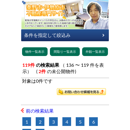
119件
の検索結果
（ 136 〜 119 件を表
示） (
2件
の未公開物件)
対象は0件です
前の検索結果
1
2
3
4
5
6