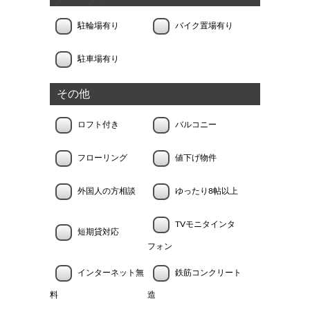
駐輪場有り
バイク置場有り
駐車場有り
その他
ロフト付き
バルコニー
フローリング
値下げ物件
外国人の方相談
ゆったり8帖以上
TVモニタインタ
短期貸対応
フォン
インターネット無
鉄筋コンクリート
料
造