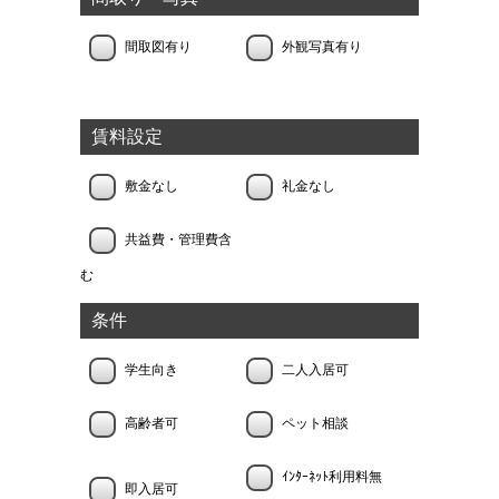
間取図有り
外観写真有り
賃料設定
敷金なし
礼金なし
共益費・管理費含
む
条件
学生向き
二人入居可
高齢者可
ペット相談
ｲﾝﾀｰﾈｯﾄ利用料無
即入居可