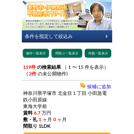
119件
の検索結果
（ 1 〜 15 件を表示）
(
2件
の未公開物件)
候補に追加
神奈川県平塚市
北金目１丁目
小田急電
鉄小田原線
東海大学前
6.7
万円
1
ヶ月
0
ヶ月
1LDK