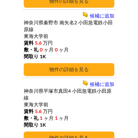
詳細
候補に追加
神奈川県秦野市
南矢名2
小田急電鉄小田
原線
東海大学前
5.6
万円
0
ヶ月
0
ヶ月
1K
詳細
候補に追加
神奈川県平塚市真田4
小田急電鉄小田原
線
東海大学前
5.6
万円
1
ヶ月
1
ヶ月
1K