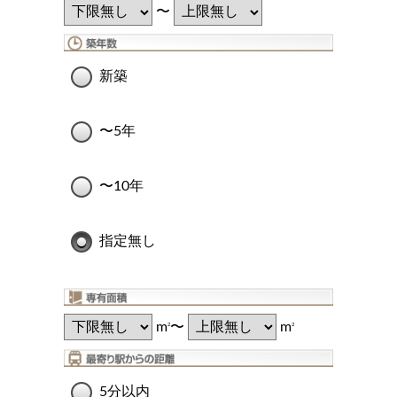
〜
新築
〜5年
〜10年
指定無し
m
〜
m
2
2
5分以内