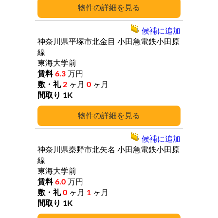
詳細
候補に追加
神奈川県平塚市北金目
小田急電鉄小田原
線
東海大学前
6.3
万円
2
ヶ月
0
ヶ月
1K
詳細
候補に追加
神奈川県秦野市北矢名
小田急電鉄小田原
線
東海大学前
6.0
万円
0
ヶ月
1
ヶ月
1K