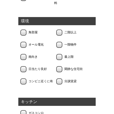
料
環境
角部屋
二階以上
オール電化
一階物件
南向き
最上階
日当たり良好
閑静な住宅街
コンビニ近くに有
分譲賃貸
キッチン
ガスコンロ