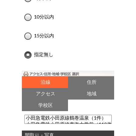
10分以内
15分以内
指定無し
沿線
住所
アクセス
地域
学校区
間取り・写真