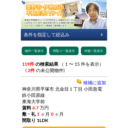
119件
の検索結果
（ 1 〜 15 件を表示）
(
2件
の未公開物件)
候補に追加
神奈川県平塚市
北金目１丁目
小田急電
鉄小田原線
東海大学前
6.7
万円
1
ヶ月
0
ヶ月
1LDK