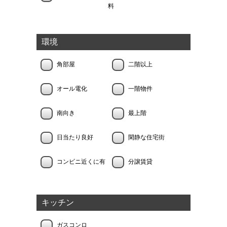
料
環境
角部屋
二階以上
オール電化
一階物件
南向き
最上階
日当たり良好
閑静な住宅街
コンビニ近くに有
分譲賃貸
キッチン
ガスコンロ