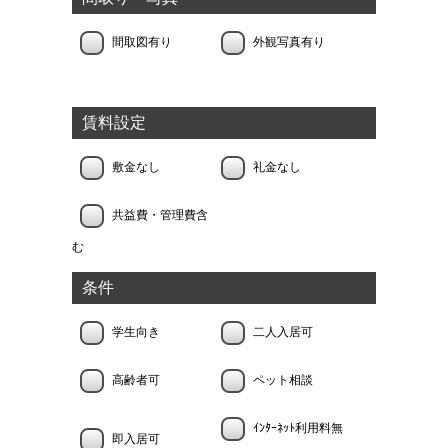
間取図有り
外観写真有り
賃料設定
敷金なし
礼金なし
共益費・管理費含
む
条件
学生向き
二人入居可
高齢者可
ペット相談
ｲﾝﾀｰﾈｯﾄ利用料無
即入居可