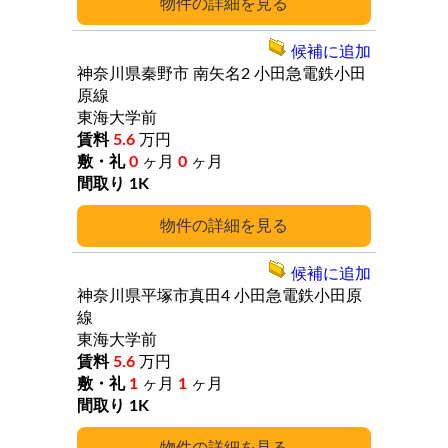
詳細
候補に追加
神奈川県秦野市
南矢名2
小田急電鉄小田
原線
東海大学前
5.6
万円
0
ヶ月
0
ヶ月
1K
詳細
候補に追加
神奈川県平塚市真田4
小田急電鉄小田原
線
東海大学前
5.6
万円
1
ヶ月
1
ヶ月
1K