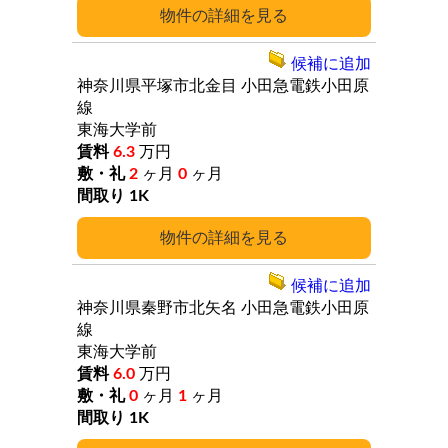
詳細
候補に追加
神奈川県平塚市北金目
小田急電鉄小田原
線
東海大学前
6.3
万円
2
ヶ月
0
ヶ月
1K
詳細
候補に追加
神奈川県秦野市北矢名
小田急電鉄小田原
線
東海大学前
6.0
万円
0
ヶ月
1
ヶ月
1K