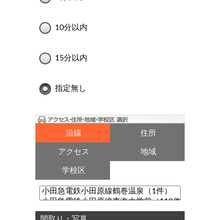
10分以内
15分以内
指定無し
沿線
住所
アクセス
地域
学校区
間取り・写真