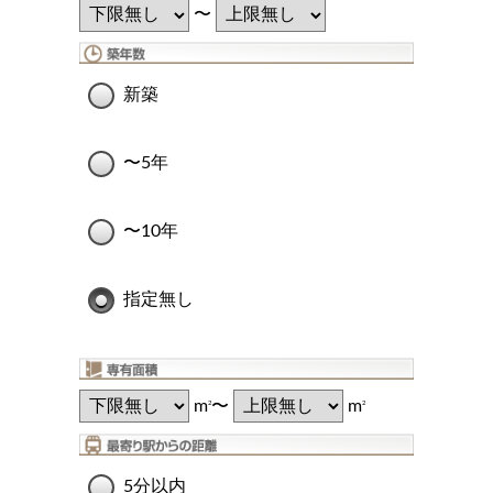
〜
新築
〜5年
〜10年
指定無し
m
〜
m
2
2
5分以内