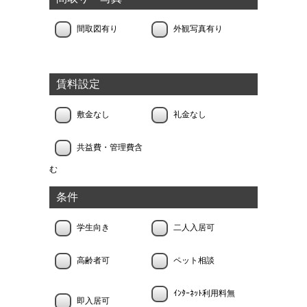
間取図有り
外観写真有り
賃料設定
敷金なし
礼金なし
共益費・管理費含
む
条件
学生向き
二人入居可
高齢者可
ペット相談
ｲﾝﾀｰﾈｯﾄ利用料無
即入居可