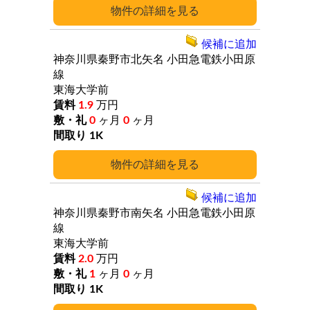
詳細
候補に追加
神奈川県秦野市北矢名
小田急電鉄小田原
線
東海大学前
1.9
万円
0
ヶ月
0
ヶ月
1K
詳細
候補に追加
神奈川県秦野市南矢名
小田急電鉄小田原
線
東海大学前
2.0
万円
1
ヶ月
0
ヶ月
1K