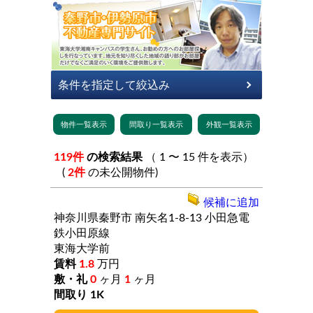
119件
の検索結果
（ 1 〜 15 件を表示）
(
2件
の未公開物件)
候補に追加
神奈川県秦野市
南矢名1-8-13
小田急電
鉄小田原線
東海大学前
1.8
万円
0
ヶ月
1
ヶ月
1K