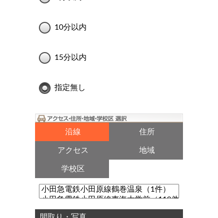
10分以内
15分以内
指定無し
沿線
住所
アクセス
地域
学校区
間取り・写真