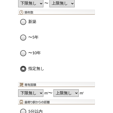
〜
新築
〜5年
〜10年
指定無し
m
〜
m
2
2
5分以内