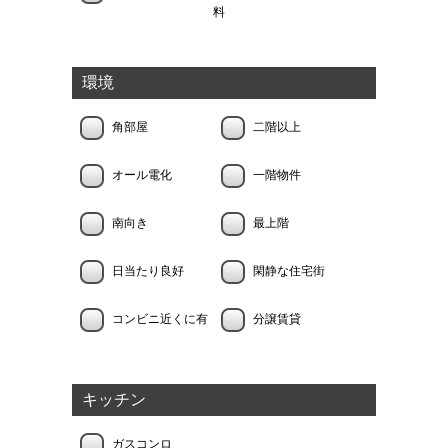
料
環境
角部屋
二階以上
オール電化
一階物件
南向き
最上階
日当たり良好
閑静な住宅街
コンビニ近くに有
分譲賃貸
キッチン
ガスコンロ