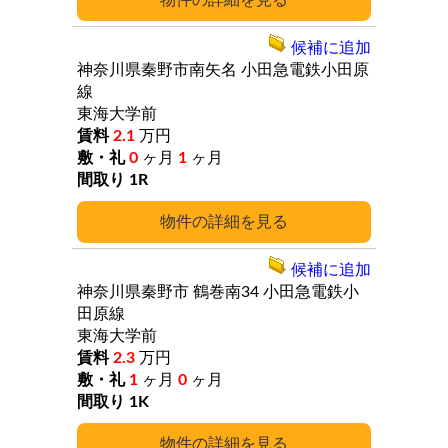
詳細
候補に追加
神奈川県秦野市南矢名
小田急電鉄小田原
線
東海大学前
2.1
万円
0
ヶ月
1
ヶ月
1R
詳細
候補に追加
神奈川県秦野市
鶴巻南34
小田急電鉄小
田原線
東海大学前
2.3
万円
1
ヶ月
0
ヶ月
1K
詳細