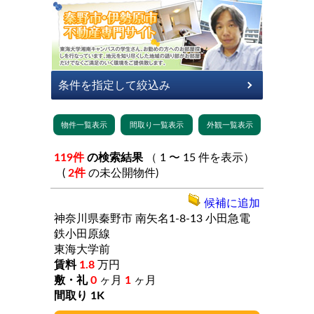
119件
の検索結果
（ 1 〜 15 件を表示）
(
2件
の未公開物件)
候補に追加
神奈川県秦野市
南矢名1-8-13
小田急電
鉄小田原線
東海大学前
1.8
万円
0
ヶ月
1
ヶ月
1K