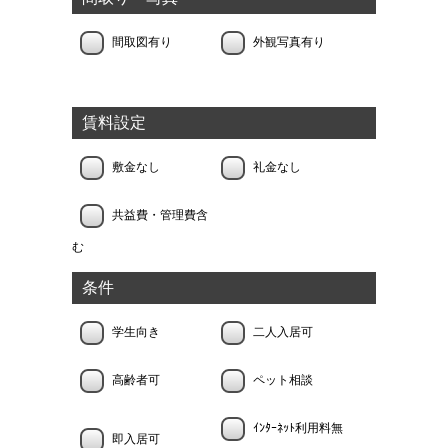
間取図有り
外観写真有り
賃料設定
敷金なし
礼金なし
共益費・管理費含
む
条件
学生向き
二人入居可
高齢者可
ペット相談
ｲﾝﾀｰﾈｯﾄ利用料無
即入居可