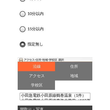
10分以内
15分以内
指定無し
沿線
住所
アクセス
地域
学校区
間取り・写真