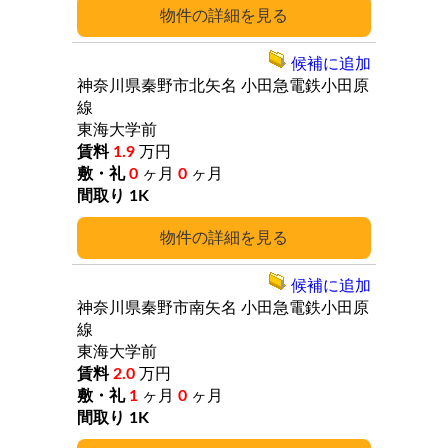
詳細
候補に追加
神奈川県秦野市北矢名
小田急電鉄小田原
線
東海大学前
1.9
万円
0
ヶ月
0
ヶ月
1K
詳細
候補に追加
神奈川県秦野市南矢名
小田急電鉄小田原
線
東海大学前
2.0
万円
1
ヶ月
0
ヶ月
1K