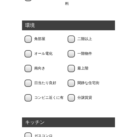
料
環境
角部屋
二階以上
オール電化
一階物件
南向き
最上階
日当たり良好
閑静な住宅街
コンビニ近くに有
分譲賃貸
キッチン
ガスコンロ