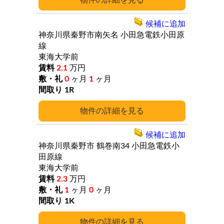
詳細
候補に追加
神奈川県秦野市南矢名
小田急電鉄小田原
線
東海大学前
2.1
万円
0
ヶ月
1
ヶ月
1R
詳細
候補に追加
神奈川県秦野市
鶴巻南34
小田急電鉄小
田原線
東海大学前
2.3
万円
1
ヶ月
0
ヶ月
1K
詳細