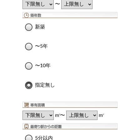
〜
新築
〜5年
〜10年
指定無し
m
〜
m
2
2
5分以内