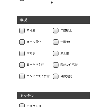
料
環境
角部屋
二階以上
オール電化
一階物件
南向き
最上階
日当たり良好
閑静な住宅街
コンビニ近くに有
分譲賃貸
キッチン
ガスコンロ