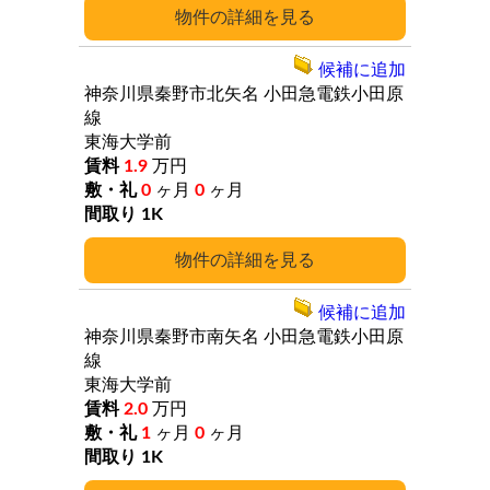
詳細
候補に追加
神奈川県秦野市北矢名
小田急電鉄小田原
線
東海大学前
1.9
万円
0
ヶ月
0
ヶ月
1K
詳細
候補に追加
神奈川県秦野市南矢名
小田急電鉄小田原
線
東海大学前
2.0
万円
1
ヶ月
0
ヶ月
1K