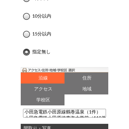
10分以内
15分以内
指定無し
沿線
住所
アクセス
地域
学校区
間取り・写真