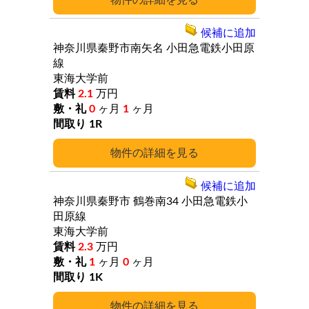
詳細
候補に追加
神奈川県秦野市南矢名
小田急電鉄小田原
線
東海大学前
2.1
万円
0
ヶ月
1
ヶ月
1R
詳細
候補に追加
神奈川県秦野市
鶴巻南34
小田急電鉄小
田原線
東海大学前
2.3
万円
1
ヶ月
0
ヶ月
1K
詳細