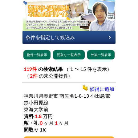
119件
の検索結果
（ 1 〜 15 件を表示）
(
2件
の未公開物件)
候補に追加
神奈川県秦野市
南矢名1-8-13
小田急電
鉄小田原線
東海大学前
1.8
万円
0
ヶ月
1
ヶ月
1K