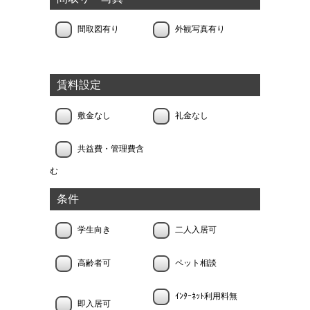
間取図有り
外観写真有り
賃料設定
敷金なし
礼金なし
共益費・管理費含
む
条件
学生向き
二人入居可
高齢者可
ペット相談
ｲﾝﾀｰﾈｯﾄ利用料無
即入居可