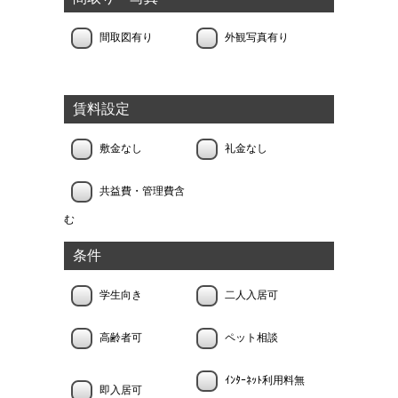
間取図有り
外観写真有り
賃料設定
敷金なし
礼金なし
共益費・管理費含
む
条件
学生向き
二人入居可
高齢者可
ペット相談
ｲﾝﾀｰﾈｯﾄ利用料無
即入居可