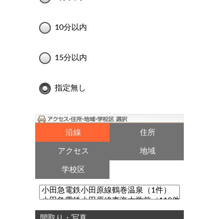
10分以内
15分以内
指定無し
沿線
住所
アクセス
地域
学校区
間取り・写真