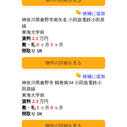
詳細
候補に追加
神奈川県秦野市南矢名
小田急電鉄小田原
線
東海大学前
2.1
万円
0
ヶ月
1
ヶ月
1R
詳細
候補に追加
神奈川県秦野市
鶴巻南34
小田急電鉄小
田原線
東海大学前
2.3
万円
1
ヶ月
0
ヶ月
1K
詳細