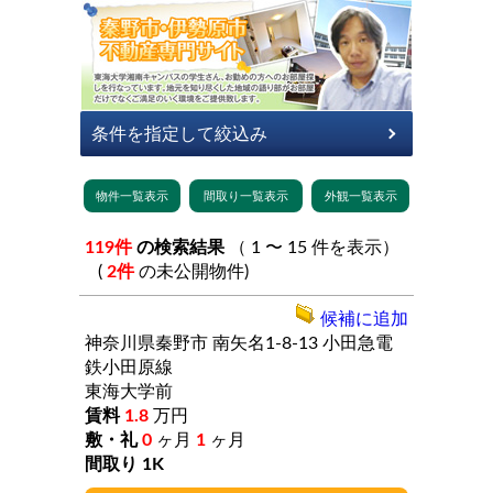
119件
の検索結果
（ 1 〜 15 件を表示）
(
2件
の未公開物件)
候補に追加
神奈川県秦野市
南矢名1-8-13
小田急電
鉄小田原線
東海大学前
1.8
万円
0
ヶ月
1
ヶ月
1K