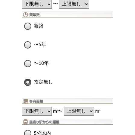
〜
新築
〜5年
〜10年
指定無し
m
〜
m
2
2
5分以内