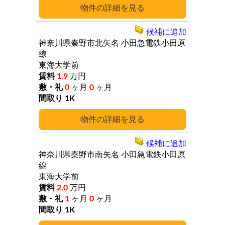
詳細
候補に追加
神奈川県秦野市北矢名
小田急電鉄小田原
線
東海大学前
1.9
万円
0
ヶ月
0
ヶ月
1K
詳細
候補に追加
神奈川県秦野市南矢名
小田急電鉄小田原
線
東海大学前
2.0
万円
1
ヶ月
0
ヶ月
1K