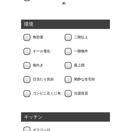
料
環境
角部屋
二階以上
オール電化
一階物件
南向き
最上階
日当たり良好
閑静な住宅街
コンビニ近くに有
分譲賃貸
キッチン
ガスコンロ