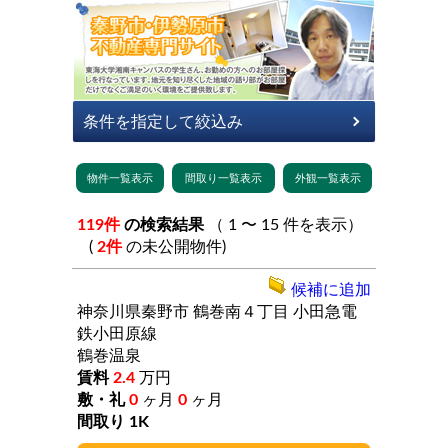
119件
の検索結果
（ 1 〜 15 件を表示）
(
2件
の未公開物件)
候補に追加
神奈川県秦野市
鶴巻南４丁目
小田急電
鉄小田原線
鶴巻温泉
2.4
万円
0
ヶ月
0
ヶ月
1K