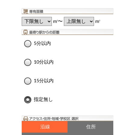
m
〜
m
2
2
5分以内
10分以内
15分以内
指定無し
沿線
住所