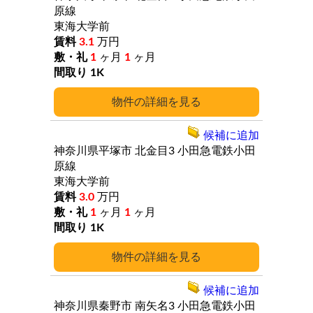
原線
東海大学前
3.1
万円
1
ヶ月
1
ヶ月
1K
詳細
候補に追加
神奈川県平塚市
北金目3
小田急電鉄小田
原線
東海大学前
3.0
万円
1
ヶ月
1
ヶ月
1K
詳細
候補に追加
神奈川県秦野市
南矢名3
小田急電鉄小田