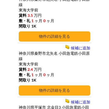
線
東海大学前
3.5
万円
1
ヶ月
0
ヶ月
1K
詳細
候補に追加
神奈川県秦野市北矢名
小田急電鉄小田原
線
東海大学前
2.4
万円
1
ヶ月
0
ヶ月
1K
詳細
候補に追加
神奈川県平塚市
北金目3
小田急電鉄小田