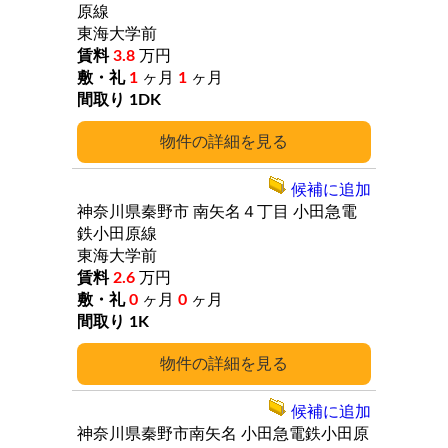
原線
東海大学前
3.8
万円
1
ヶ月
1
ヶ月
1DK
詳細
候補に追加
神奈川県秦野市
南矢名４丁目
小田急電
鉄小田原線
東海大学前
2.6
万円
0
ヶ月
0
ヶ月
1K
詳細
候補に追加
神奈川県秦野市南矢名
小田急電鉄小田原