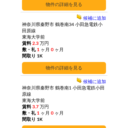
詳細
候補に追加
神奈川県秦野市
鶴巻南34
小田急電鉄小
田原線
東海大学前
2.3
万円
1
ヶ月
0
ヶ月
1K
詳細
候補に追加
神奈川県秦野市
鶴巻南1
小田急電鉄小田
原線
東海大学前
3.7
万円
1
ヶ月
0
ヶ月
1K