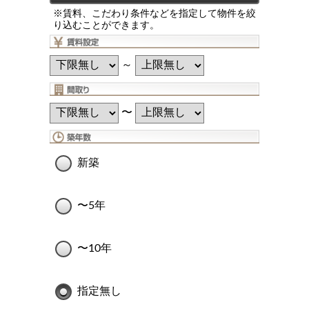
※賃料、こだわり条件などを指定して物件を絞
り込むことができます。
～
〜
新築
〜5年
〜10年
指定無し