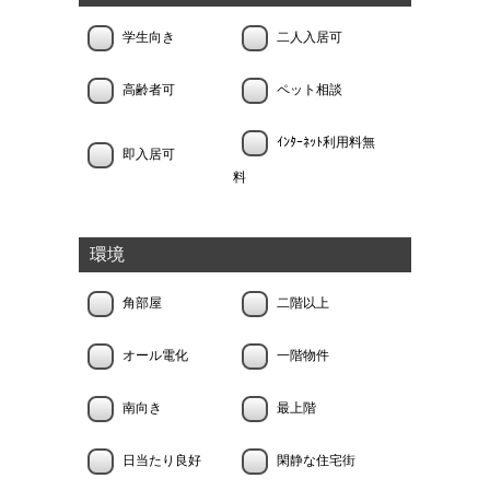
学生向き
二人入居可
高齢者可
ペット相談
ｲﾝﾀｰﾈｯﾄ利用料無
即入居可
料
環境
角部屋
二階以上
オール電化
一階物件
南向き
最上階
日当たり良好
閑静な住宅街