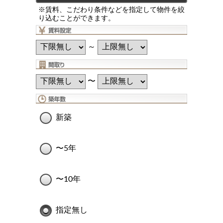
※賃料、こだわり条件などを指定して物件を絞
り込むことができます。
～
〜
新築
〜5年
〜10年
指定無し