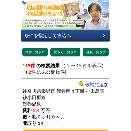
119件
の検索結果
（ 1 〜 15 件を表示）
(
2件
の未公開物件)
候補に追加
神奈川県秦野市
鶴巻南４丁目
小田急電
鉄小田原線
鶴巻温泉
2.4
万円
0
ヶ月
0
ヶ月
1K