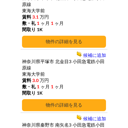
原線
東海大学前
3.1
万円
1
ヶ月
1
ヶ月
1K
詳細
候補に追加
神奈川県平塚市
北金目3
小田急電鉄小田
原線
東海大学前
3.0
万円
1
ヶ月
1
ヶ月
1K
詳細
候補に追加
神奈川県秦野市
南矢名3
小田急電鉄小田