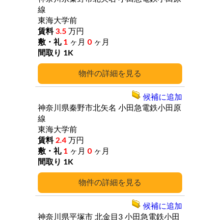
線
東海大学前
3.5
万円
1
ヶ月
0
ヶ月
1K
詳細
候補に追加
神奈川県秦野市北矢名
小田急電鉄小田原
線
東海大学前
2.4
万円
1
ヶ月
0
ヶ月
1K
詳細
候補に追加
神奈川県平塚市
北金目3
小田急電鉄小田