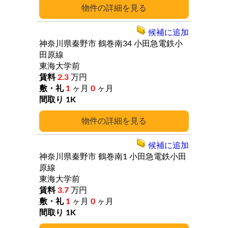
詳細
候補に追加
神奈川県秦野市
鶴巻南34
小田急電鉄小
田原線
東海大学前
2.3
万円
1
ヶ月
0
ヶ月
1K
詳細
候補に追加
神奈川県秦野市
鶴巻南1
小田急電鉄小田
原線
東海大学前
3.7
万円
1
ヶ月
0
ヶ月
1K