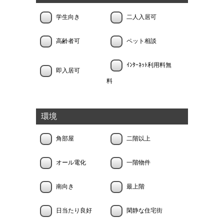
学生向き
二人入居可
高齢者可
ペット相談
ｲﾝﾀｰﾈｯﾄ利用料無
即入居可
料
環境
角部屋
二階以上
オール電化
一階物件
南向き
最上階
日当たり良好
閑静な住宅街