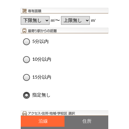
m
〜
m
2
2
5分以内
10分以内
15分以内
指定無し
沿線
住所