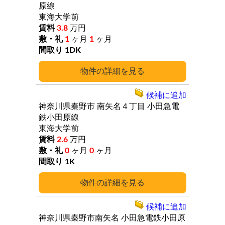
原線
東海大学前
3.8
万円
1
ヶ月
1
ヶ月
1DK
詳細
候補に追加
神奈川県秦野市
南矢名４丁目
小田急電
鉄小田原線
東海大学前
2.6
万円
0
ヶ月
0
ヶ月
1K
詳細
候補に追加
神奈川県秦野市南矢名
小田急電鉄小田原