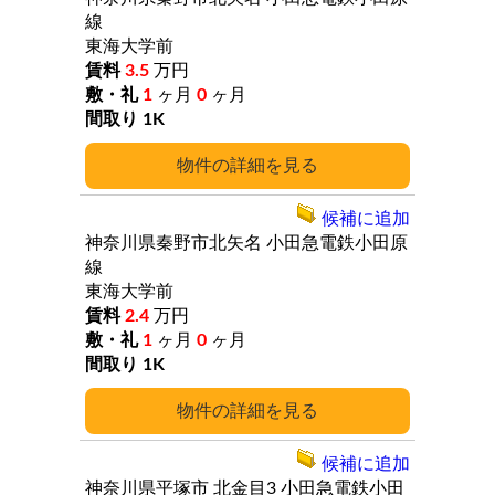
線
東海大学前
3.5
万円
1
ヶ月
0
ヶ月
1K
詳細
候補に追加
神奈川県秦野市北矢名
小田急電鉄小田原
線
東海大学前
2.4
万円
1
ヶ月
0
ヶ月
1K
詳細
候補に追加
神奈川県平塚市
北金目3
小田急電鉄小田