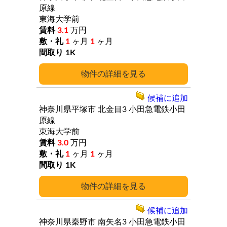
原線
東海大学前
3.1
万円
1
ヶ月
1
ヶ月
1K
詳細
候補に追加
神奈川県平塚市
北金目3
小田急電鉄小田
原線
東海大学前
3.0
万円
1
ヶ月
1
ヶ月
1K
詳細
候補に追加
神奈川県秦野市
南矢名3
小田急電鉄小田