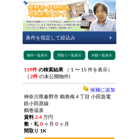
119件
の検索結果
（ 1 〜 15 件を表示）
(
2件
の未公開物件)
候補に追加
神奈川県秦野市
鶴巻南４丁目
小田急電
鉄小田原線
鶴巻温泉
2.4
万円
0
ヶ月
0
ヶ月
1K