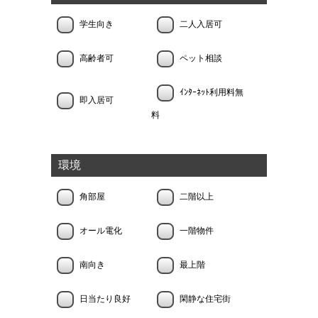
学生向き
二人入居可
高齢者可
ペット相談
ｲﾝﾀｰﾈｯﾄ利用料無
即入居可
料
環境
角部屋
二階以上
オール電化
一階物件
南向き
最上階
日当たり良好
閑静な住宅街