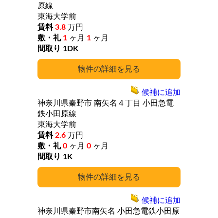
原線
東海大学前
3.8
万円
1
ヶ月
1
ヶ月
1DK
詳細
候補に追加
神奈川県秦野市
南矢名４丁目
小田急電
鉄小田原線
東海大学前
2.6
万円
0
ヶ月
0
ヶ月
1K
詳細
候補に追加
神奈川県秦野市南矢名
小田急電鉄小田原