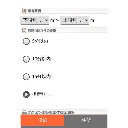
m
〜
m
2
2
5分以内
10分以内
15分以内
指定無し
沿線
住所