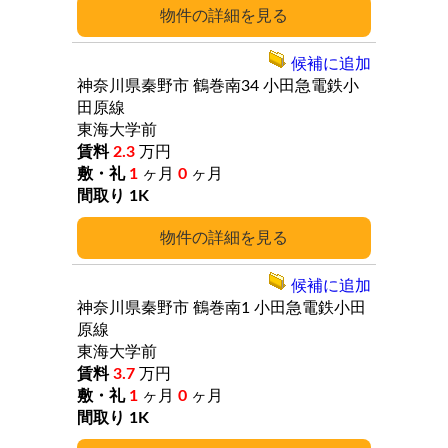
詳細
候補に追加
神奈川県秦野市
鶴巻南34
小田急電鉄小
田原線
東海大学前
2.3
万円
1
ヶ月
0
ヶ月
1K
詳細
候補に追加
神奈川県秦野市
鶴巻南1
小田急電鉄小田
原線
東海大学前
3.7
万円
1
ヶ月
0
ヶ月
1K