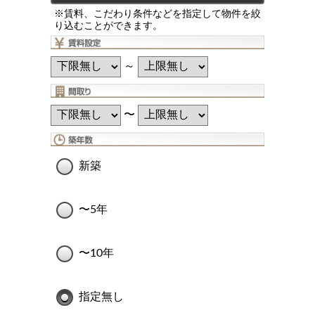
※賃料、こだわり条件などを指定して物件を絞
り込むことができます。
～
〜
新築
〜5年
〜10年
指定無し