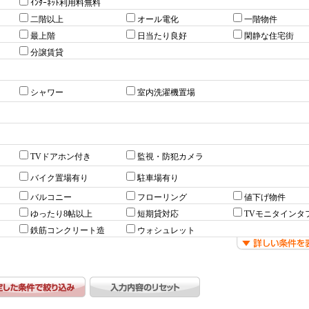
ｲﾝﾀｰﾈｯﾄ利用料無料
二階以上
オール電化
一階物件
最上階
日当たり良好
閑静な住宅街
分譲賃貸
シャワー
室内洗濯機置場
TVドアホン付き
監視・防犯カメラ
バイク置場有り
駐車場有り
バルコニー
フローリング
値下げ物件
ゆったり8帖以上
短期貸対応
TVモニタインタ
鉄筋コンクリート造
ウォシュレット