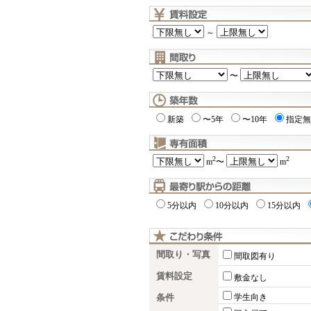
～
〜
新築
〜5年
〜10年
指定無
2
2
m
〜
m
5分以内
10分以内
15分以内
間取り・写真
間取図有り
賃料設定
敷金なし
条件
学生向き