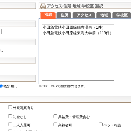
沿線
住所
アクセス
地域
学校区
し
※CTRL+Clickで複数選択できます。
指定無し
外観写真有り
礼金なし
共益費・管理費含む
二人入居可
高齢者可
ペット相談