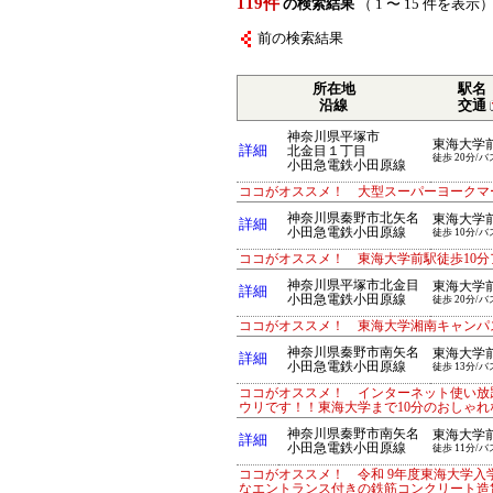
119件
の検索結果
（ 1 〜 15 件を表示
前の検索結果
所在地
駅名
沿線
交通
神奈川県平塚市
東海大学
詳細
北金目１丁目
徒歩 20分/バ
小田急電鉄小田原線
ココがオススメ！ 大型スーパーヨークマ
神奈川県秦野市北矢名
東海大学
詳細
小田急電鉄小田原線
徒歩 10分/バ
ココがオススメ！ 東海大学前駅徒歩10
神奈川県平塚市北金目
東海大学
詳細
小田急電鉄小田原線
徒歩 20分/バ
ココがオススメ！ 東海大学湘南キャンパ
神奈川県秦野市南矢名
東海大学
詳細
小田急電鉄小田原線
徒歩 13分/バ
ココがオススメ！ インターネット使い放
ウリです！！東海大学まで10分のおしゃ
神奈川県秦野市南矢名
東海大学
詳細
小田急電鉄小田原線
徒歩 11分/バ
ココがオススメ！ 令和 9年度東海大学入
なエントランス付きの鉄筋コンクリート造