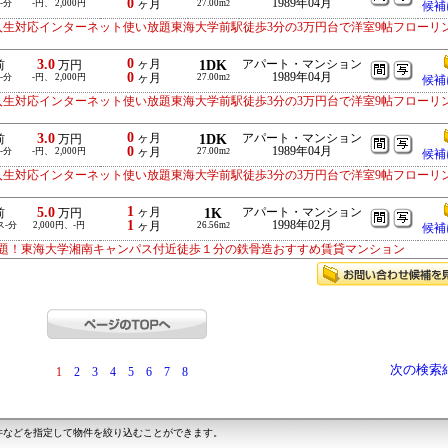
0
1989年04月
-分
-円、 2,000円
ヶ月
27.00m
2
候補
入生対応インターネット使い放題東海大学前駅徒歩3分の3万円台で洋室9帖フローリ
0
3.0
ヶ月
1DK
アパート・マンション
前
万円
0
1989年04月
-分
-円、 2,000円
ヶ月
27.00m
2
候補
入生対応インターネット使い放題東海大学前駅徒歩3分の3万円台で洋室9帖フローリ
0
3.0
ヶ月
1DK
アパート・マンション
前
万円
0
1989年04月
-分
-円、 2,000円
ヶ月
27.00m
2
候補
入生対応インターネット使い放題東海大学前駅徒歩3分の3万円台で洋室9帖フローリ
1
5.0
ヶ月
1K
アパート・マンション
前
万円
1
1998年02月
ス-分
2,000円、-円
ヶ月
26.56m
2
候補
題！東海大学湘南キャンパス付近徒歩１分の鉄骨造おすすめ賃貸マンション
次の検索
1
2
3
4
5
6
7
8
件などを指定して物件を絞り込むことができます。