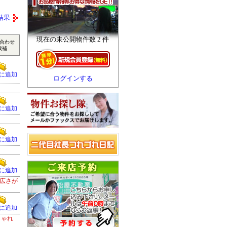
結果
現在の未公開物件数 2 件
合わせ
候補
に追加
ログインする
に追加
に追加
に追加
広さが
に追加
しゃれ