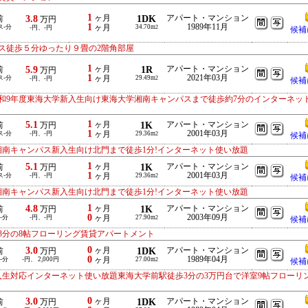
1
3.8
ヶ月
1DK
アパート・マンション
前
万円
1
1989年11月
ス-分
ヶ月
34.70m
-円、-円
2
候補
ス徒歩５分ゆったり９畳の2階角部屋
1
5.9
ヶ月
1R
アパート・マンション
前
万円
1
2021年03月
ス-分
ヶ月
29.49m
-円、-円
2
候補
令和9年度東海大学新入生向け東海大学湘南キャンパスまで徒歩約7分のインターネッ
1
5.1
ヶ月
1K
アパート・マンション
前
万円
1
2001年03月
ス-分
-円、-円
ヶ月
29.36m
2
候補
湘南キャンパス新入生向け北門まで徒歩1分!インターネット使い放題
1
5.1
ヶ月
1K
アパート・マンション
前
万円
1
2001年03月
ス-分
-円、-円
ヶ月
29.36m
2
候補
湘南キャンパス新入生向け北門まで徒歩1分!インターネット使い放題
1
4.8
ヶ月
1K
アパート・マンション
前
万円
0
2003年09月
-分
-円、-円
ヶ月
27.90m
2
候補
3分の8帖フローリング賃貸アパートメント
0
3.0
ヶ月
1DK
アパート・マンション
前
万円
0
1989年04月
-分
-円、 2,000円
ヶ月
27.00m
2
候補
入生対応インターネット使い放題東海大学前駅徒歩3分の3万円台で洋室9帖フローリ
0
3.0
ヶ月
1DK
アパート・マンション
前
万円