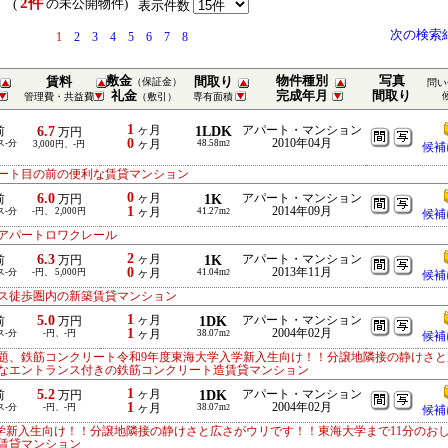
2件
） (
の未公開物件)
表示件数
次の検索
1
2
3
4
5
6
7
8
敷金
物件種別
写真
賃料
間取り
（保証金）
問い
礼金
完成年月
間取り
管理費・共益費
（敷引）
専有面積
1
6.7
ヶ月
1LDK
アパート・マンション
前
万円
0
2010年04月
ス-分
ヶ月
48.58m
3,000円、-円
2
候補
ート目の前の便利な賃貸マンション
0
6.0
ヶ月
1K
アパート・マンション
前
万円
1
2014年09月
ス-分
-円、 2,000円
ヶ月
41.27m
2
候補
分アパートロワクレール
2
6.3
ヶ月
1K
アパート・マンション
前
万円
0
2013年11月
ス-分
-円、 5,000円
ヶ月
41.04m
2
候補
ス徒歩圏内の新築賃貸マンション
1
5.0
ヶ月
1DK
アパート・マンション
前
万円
1
2004年02月
ス-分
-円、-円
ヶ月
38.07m
2
候補
題、鉄筋コンクリート令和9年度東海大学入学新入生向け！！分譲地隣接の静けさと
れなエントランス付きの鉄筋コンクリート造賃貸マンション
1
5.2
ヶ月
1DK
アパート・マンション
前
万円
1
2004年02月
ス-分
-円、-円
ヶ月
38.07m
2
候補
学新入生向け！！分譲地隣接の静けさと広さがウリです！！東海大学まで11分のお
賃貸マンション