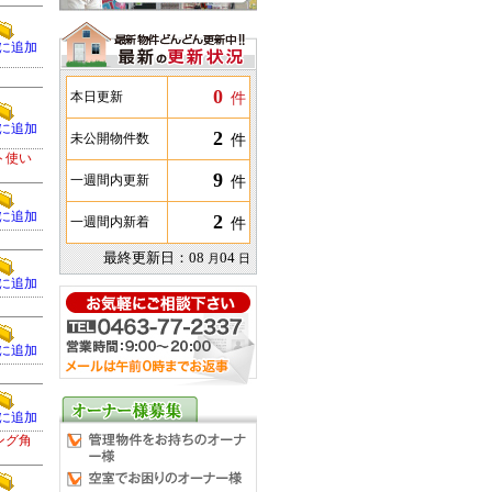
に追加
0
件
本日更新
に追加
2
件
未公開物件数
ト使い
9
件
一週間内更新
に追加
2
件
一週間内新着
最終更新日：
08
04
月
日
に追加
に追加
に追加
ング角