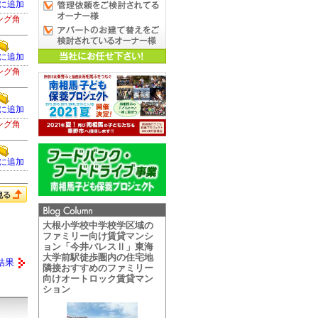
に追加
ング角
に追加
ング角
に追加
ング角
に追加
大根小学校中学校学区域の
ファミリー向け賃貸マンシ
ョン「今井パレスⅡ」東海
大学前駅徒歩圏内の住宅地
結果
隣接おすすめのファミリー
向けオートロック賃貸マン
ション