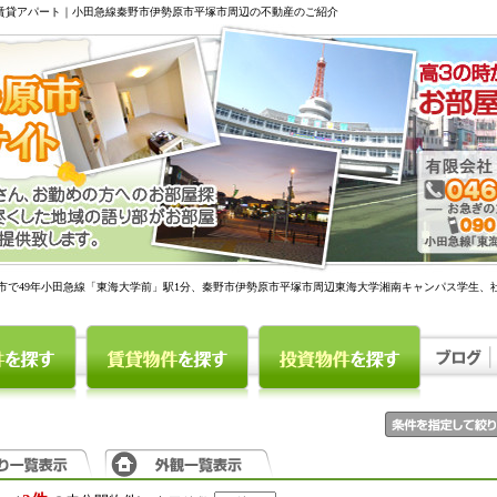
駅賃貸アパート｜小田急線秦野市伊勢原市平塚市周辺の不動産のご紹介
市で49年小田急線「東海大学前」駅1分、秦野市伊勢原市平塚市周辺東海大学湘南キャンパス学生、