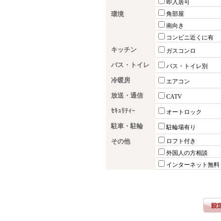
即入居可
環境
角部屋
南向き
コンビニ近くに有
キッチン
ガスコンロ
バス・トイレ
バス・トイレ別
冷暖房
エアコン
放送・通信
CATV
ｾｷｭﾘﾃｨｰ
オートロック
駐車・駐輪
駐輪場有り
その他
ロフト付き
外国人の方相談
インターネット無料