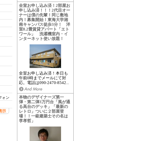
全室お申し込み済！2部屋お
申し込み済！！！2代目オー
ナーは僕の先輩！同じ敷地
内！募集開始！東海大学湘
南キャンパス徒歩3分！ 洋
室8.2畳賃貸アパート「エト
ワール」 洗濯機室内・イ
ンターネット使い放題！
全室お申し込み済！本日も
午前0時までメールにて対
応。電話は090-2470-8542...
本物のデザイナーズ第一
フォン
弾・第二弾3万円台「風が通
る高台のデッキ」「最新の
レトロ」ついに２部屋登
場！！一級建築士その名は
李孝哲」