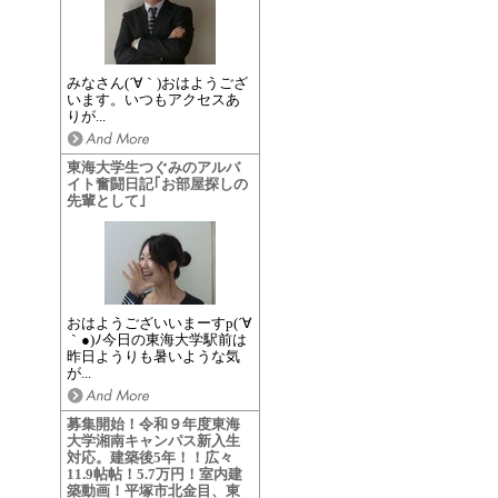
みなさん(´∀｀)おはようござ
います。いつもアクセスあ
りが...
東海大学生つぐみのアルバ
イト奮闘日記｢お部屋探しの
先輩として｣
おはようございいまーすp(´∀
｀●)ﾉ今日の東海大学駅前は
昨日ようりも暑いような気
が...
募集開始！令和９年度東海
大学湘南キャンパス新入生
対応。建築後5年！！広々
11.9帖帖！5.7万円！室内建
築動画！平塚市北金目、東