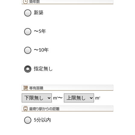
新築
〜5年
〜10年
指定無し
m
〜
m
2
2
5分以内