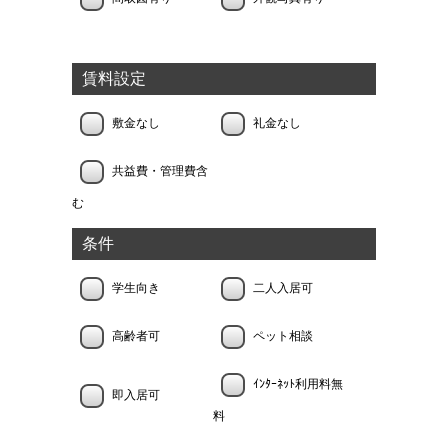
賃料設定
敷金なし
礼金なし
共益費・管理費含
む
条件
学生向き
二人入居可
高齢者可
ペット相談
ｲﾝﾀｰﾈｯﾄ利用料無
即入居可
料