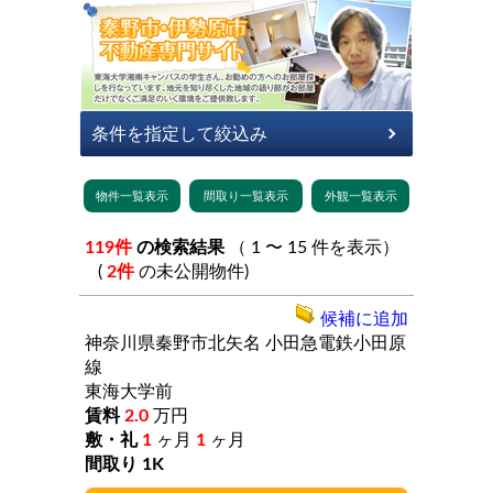
119件
の検索結果
（ 1 〜 15 件を表示）
(
2件
の未公開物件)
候補に追加
神奈川県秦野市北矢名
小田急電鉄小田原
線
東海大学前
2.0
万円
1
ヶ月
1
ヶ月
1K