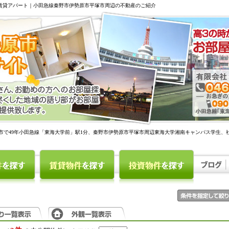
駅賃貸アパート｜小田急線秦野市伊勢原市平塚市周辺の不動産のご紹介
市で49年小田急線「東海大学前」駅1分、秦野市伊勢原市平塚市周辺東海大学湘南キャンパス学生、