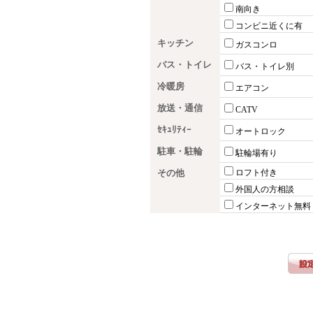
南向き
コンビニ近くに有
キッチン
ガスコンロ
バス・トイレ
バス・トイレ別
冷暖房
エアコン
放送・通信
CATV
ｾｷｭﾘﾃｨｰ
オートロック
駐車・駐輪
駐輪場有り
その他
ロフト付き
外国人の方相談
インターネット無料