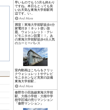
早いものでもう5月も終わり
ですね。本日もとっても良
いお天気な東海大学前駅周
辺です。い...
満室！東海大学前駅徒歩4分
家電付き！ネット使い放
題、ウォシュレット・テレ
ビモニタホン設置！！。あ
の東海大学前駅徒歩4分人気
のユーミーパレス
室内動画はこちらをクリッ
クウォシュレットやテレビ
モニタホンなど充実の設備
東海大学前駅...
秦野市小田急線東海大学前
駅、大根小学校・大根中学
校学区域の売りマンション
「秦野マンション」