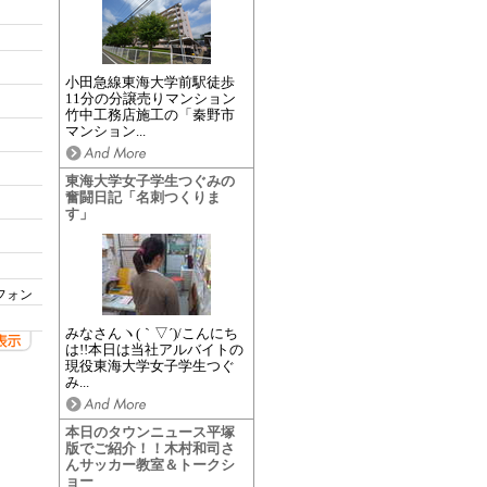
小田急線東海大学前駅徒歩
11分の分譲売りマンション
竹中工務店施工の「秦野市
マンション...
東海大学女子学生つぐみの
奮闘日記「名刺つくりま
す」
フォン
みなさんヽ(｀▽´)/こんにち
は!!本日は当社アルバイトの
現役東海大学女子学生つぐ
み...
本日のタウンニュース平塚
版でご紹介！！木村和司さ
んサッカー教室＆トークシ
ョー