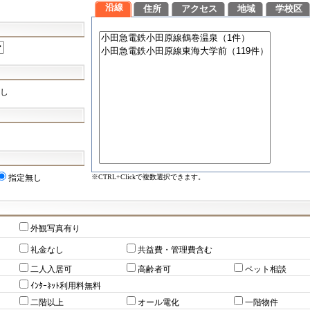
沿線
住所
アクセス
地域
学校区
し
※CTRL+Clickで複数選択できます。
指定無し
外観写真有り
礼金なし
共益費・管理費含む
二人入居可
高齢者可
ペット相談
ｲﾝﾀｰﾈｯﾄ利用料無料
二階以上
オール電化
一階物件