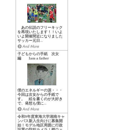
あの伝説のフリーキック
を再現いたします！！いよ
いよ開催間近になりました
サッカー元日...
子どもからの手紙 次女
編 Iam a father
僕のエネルギーの源・・・
今回は次女からの手紙で
す。 絵を書くのが大好き
で、発想も僕に...
令和9年度東海大学湘南キャ
ンパス新入生向けに募集開
始！モデル地区周囲に行政
設置の防犯カメラ！郷ウェ