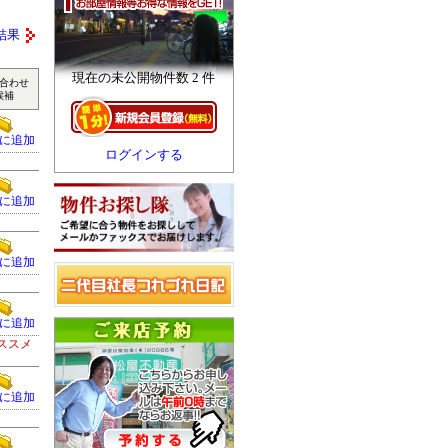
結果
現在の未公開物件数 2 件
合わせ
候補
に追加
ログインする
に追加
に追加
に追加
ススメ
に追加