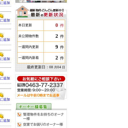
に追加
に追加
0
件
本日更新
2
件
未公開物件数
に追加
9
件
一週間内更新
2
件
一週間内新着
に追加
最終更新日：
08
04
月
日
に追加
に追加
に追加