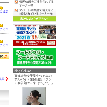
に追加
に追加
に追加
東海大学女子学生つぐみの
結果
アルバイト奮闘日記「ラン
チ会告知で～す（*^_^*）」