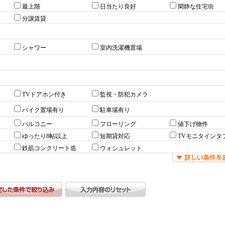
最上階
日当たり良好
閑静な住宅街
分譲賃貸
シャワー
室内洗濯機置場
TVドアホン付き
監視・防犯カメラ
バイク置場有り
駐車場有り
バルコニー
フローリング
値下げ物件
ゆったり8帖以上
短期貸対応
TVモニタインタ
鉄筋コンクリート造
ウォシュレット