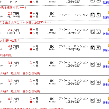
0
1993年03月
分
-円、-円
ヶ月
18.56m
2
候補
の洗濯機室内アパート
0
2.7
ヶ月
1K
万円
アパート・マンション
0
-分
-円、 2,000円
ヶ月
18.79m
2
候補
ス学生さん向けネット使い放題アパート
0
2.4
ヶ月
1K
アパート・マンション
万円
0
1987年01月
分
ヶ月
19.00m
2,000円、-円
2
候補
ット使い放題！
1
4.1
ヶ月
1K
アパート・マンション
万円
0
2000年08月
-分
-円、-円
ヶ月
19.63m
2
候補
ス目の前。
1
3.1
ヶ月
1K
アパート・マンション
万円
1
1990年03月
-分
ヶ月
19.83m
-円、-円
2
候補
り良好 最上階 静かな住宅街
1
3.0
ヶ月
1K
アパート・マンション
万円
1
1990年03月
-分
ヶ月
19.83m
-円、-円
2
候補
り良好 最上階 静かな住宅街
1
4.0
ヶ月
1K
アパート・マンション
万円
0
1988年02月
分
ヶ月
19.83m
-円、-円
2
候補