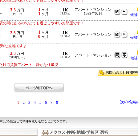
駅の間にあるのでとても過ごしやすいお部屋です！
1
3.3
ヶ月
1K
アパート・マンション
万円
1
1988年02月
分
ヶ月
19.83m
-円、-円
2
候補
駅の間にあるのでとても過ごしやすいお部屋です！
1
2.5
ヶ月
1K
万円
アパート・マンション
0
分
ヶ月
20.00m
-円、-円
2
候補
便利な立地ですよ
2.3
1K
万円
アパート・マンション
分
2,000円、-円
20.00m
2
候補
た対応賃貸アパート。静かな住環境
次の検索
1
2
3
4
5
6
7
8
件などを指定して物件を絞り込むことができます。