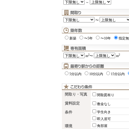
～
〜
新築
〜5年
〜10年
指定無
2
2
m
〜
m
5分以内
10分以内
15分以内
間取り・写真
間取図有り
賃料設定
敷金なし
条件
学生向き
即入居可
環境
角部屋