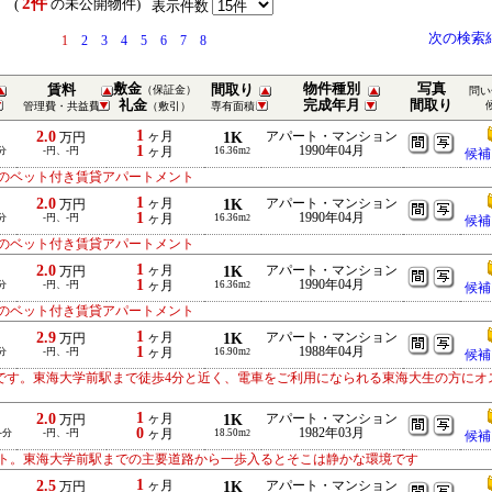
2件
） (
の未公開物件)
表示件数
次の検索
1
2
3
4
5
6
7
8
敷金
物件種別
写真
賃料
間取り
（保証金）
問い
礼金
完成年月
間取り
管理費・共益費
（敷引）
専有面積
1
2.0
ヶ月
1K
アパート・マンション
万円
1
1990年04月
分
-円、-円
ヶ月
16.36m
2
候補
のベット付き賃貸アパートメント
1
2.0
ヶ月
1K
アパート・マンション
万円
1
1990年04月
分
-円、-円
ヶ月
16.36m
2
候補
のベット付き賃貸アパートメント
1
2.0
ヶ月
1K
アパート・マンション
万円
1
1990年04月
分
-円、-円
ヶ月
16.36m
2
候補
のベット付き賃貸アパートメント
1
2.9
ヶ月
1K
アパート・マンション
万円
1
1988年04月
分
-円、-円
ヶ月
16.90m
2
候補
です。東海大学前駅まで徒歩4分と近く、電車をご利用になられる東海大生の方にオ
1
2.0
ヶ月
1K
アパート・マンション
万円
0
1982年03月
-分
-円、-円
ヶ月
18.50m
2
候補
ト。東海大学前駅までの主要道路から一歩入るとそこは静かな環境です
1
2.5
ヶ月
1K
アパート・マンション
万円