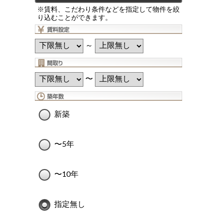
※賃料、こだわり条件などを指定して物件を絞
り込むことができます。
～
〜
新築
〜5年
〜10年
指定無し