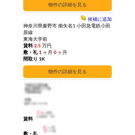
詳細
候補に追加
神奈川県秦野市
南矢名1
小田急電鉄小田
原線
東海大学前
2.5
万円
1
ヶ月
0
ヶ月
1K
詳細