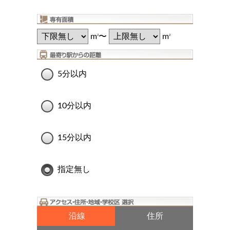
m
〜
m
2
2
5分以内
10分以内
15分以内
指定無し
沿線
住所