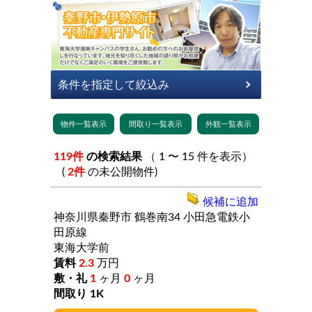
119件
の検索結果
（ 1 〜 15 件を表示）
(
2件
の未公開物件)
候補に追加
神奈川県秦野市
鶴巻南34
小田急電鉄小
田原線
東海大学前
2.3
万円
1
ヶ月
0
ヶ月
1K