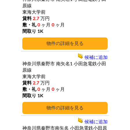
原線
東海大学前
2.7
万円
0
ヶ月
0
ヶ月
1K
詳細
候補に追加
神奈川県秦野市
南矢名1
小田急電鉄小田
原線
東海大学前
2.7
万円
0
ヶ月
0
ヶ月
1K
詳細
候補に追加
神奈川県秦野市南矢名
小田急電鉄小田原