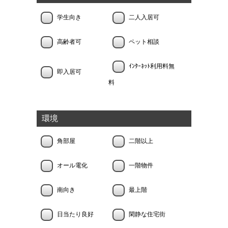
学生向き
二人入居可
高齢者可
ペット相談
ｲﾝﾀｰﾈｯﾄ利用料無
即入居可
料
環境
角部屋
二階以上
オール電化
一階物件
南向き
最上階
日当たり良好
閑静な住宅街