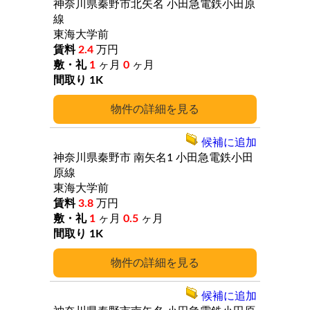
神奈川県秦野市北矢名
小田急電鉄小田原
線
東海大学前
2.4
万円
1
ヶ月
0
ヶ月
1K
詳細
候補に追加
神奈川県秦野市
南矢名1
小田急電鉄小田
原線
東海大学前
3.8
万円
1
ヶ月
0.5
ヶ月
1K
詳細
候補に追加