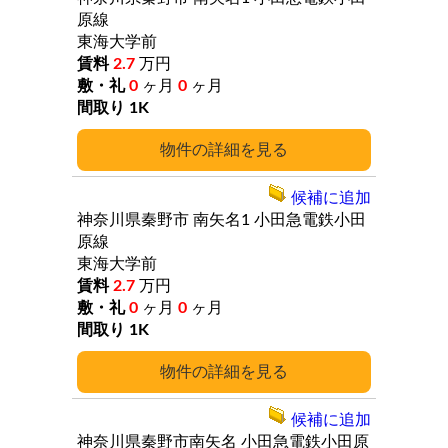
原線
東海大学前
2.7
万円
0
ヶ月
0
ヶ月
1K
詳細
候補に追加
神奈川県秦野市
南矢名1
小田急電鉄小田
原線
東海大学前
2.7
万円
0
ヶ月
0
ヶ月
1K
詳細
候補に追加
神奈川県秦野市南矢名
小田急電鉄小田原