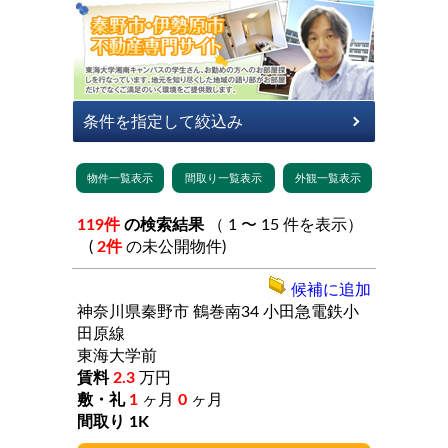
119件
の検索結果
（ 1 〜 15 件を表示）
(
2件
の未公開物件)
候補に追加
神奈川県秦野市
鶴巻南34
小田急電鉄小
田原線
東海大学前
2.3
万円
1
ヶ月
0
ヶ月
1K