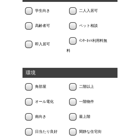
学生向き
二人入居可
高齢者可
ペット相談
ｲﾝﾀｰﾈｯﾄ利用料無
即入居可
料
環境
角部屋
二階以上
オール電化
一階物件
南向き
最上階
日当たり良好
閑静な住宅街