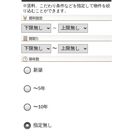
※賃料、こだわり条件などを指定して物件を絞
り込むことができます。
～
〜
新築
〜5年
〜10年
指定無し