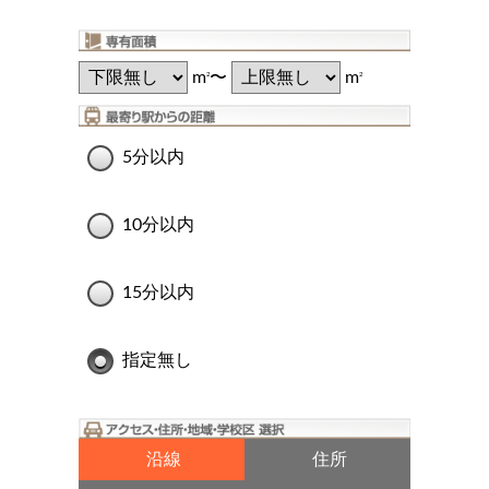
m
〜
m
2
2
5分以内
10分以内
15分以内
指定無し
沿線
住所