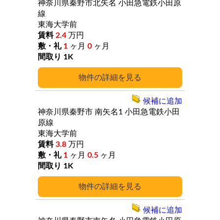
神奈川県秦野市北矢名
小田急電鉄小田原
線
東海大学前
2.4
万円
1
ヶ月
0
ヶ月
1K
詳細
候補に追加
神奈川県秦野市
南矢名1
小田急電鉄小田
原線
東海大学前
3.8
万円
1
ヶ月
0.5
ヶ月
1K
詳細
候補に追加