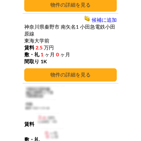
詳細
候補に追加
神奈川県秦野市
南矢名1
小田急電鉄小田
原線
東海大学前
2.5
万円
1
ヶ月
0
ヶ月
1K
詳細