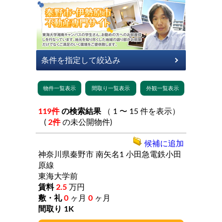
119件
の検索結果
（ 1 〜 15 件を表示）
(
2件
の未公開物件)
候補に追加
神奈川県秦野市
南矢名1
小田急電鉄小田
原線
東海大学前
2.5
万円
0
ヶ月
0
ヶ月
1K