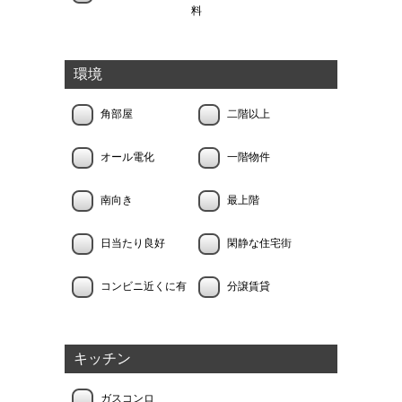
料
環境
角部屋
二階以上
オール電化
一階物件
南向き
最上階
日当たり良好
閑静な住宅街
コンビニ近くに有
分譲賃貸
キッチン
ガスコンロ