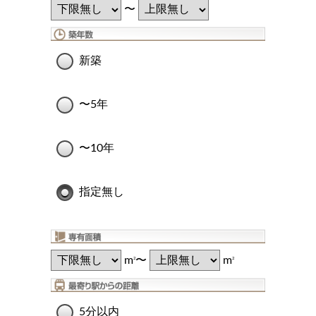
〜
新築
〜5年
〜10年
指定無し
m
〜
m
2
2
5分以内