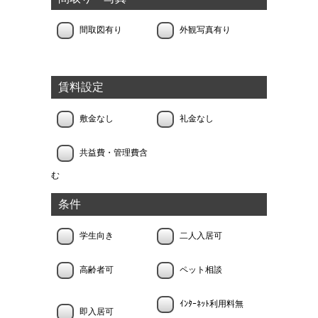
間取図有り
外観写真有り
賃料設定
敷金なし
礼金なし
共益費・管理費含
む
条件
学生向き
二人入居可
高齢者可
ペット相談
ｲﾝﾀｰﾈｯﾄ利用料無
即入居可