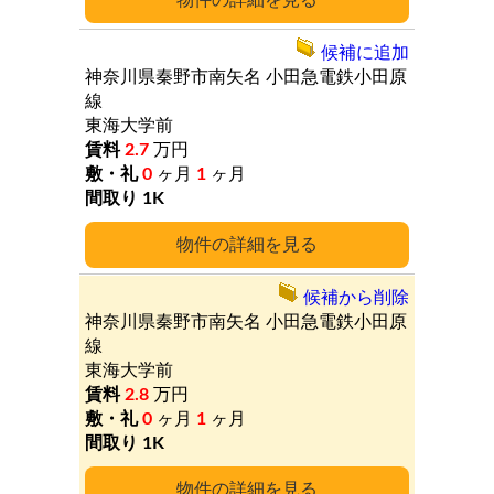
詳細
候補に追加
神奈川県秦野市南矢名
小田急電鉄小田原
線
東海大学前
2.7
万円
0
ヶ月
1
ヶ月
1K
詳細
候補から削除
神奈川県秦野市南矢名
小田急電鉄小田原
線
東海大学前
2.8
万円
0
ヶ月
1
ヶ月
1K
詳細