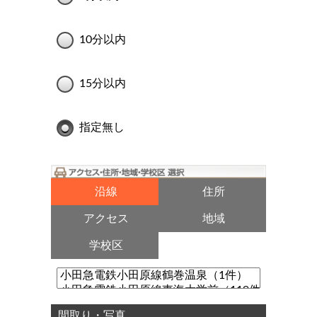
10分以内
15分以内
指定無し
沿線
住所
アクセス
地域
学校区
間取り・写真