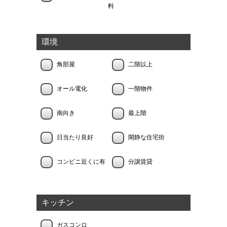
料
環境
角部屋
二階以上
オール電化
一階物件
南向き
最上階
日当たり良好
閑静な住宅街
コンビニ近くに有
分譲賃貸
キッチン
ガスコンロ