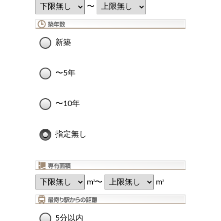
〜
新築
〜5年
〜10年
指定無し
m
〜
m
2
2
5分以内