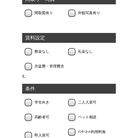
間取図有り
外観写真有り
賃料設定
敷金なし
礼金なし
共益費・管理費含
む
条件
学生向き
二人入居可
高齢者可
ペット相談
ｲﾝﾀｰﾈｯﾄ利用料無
即入居可