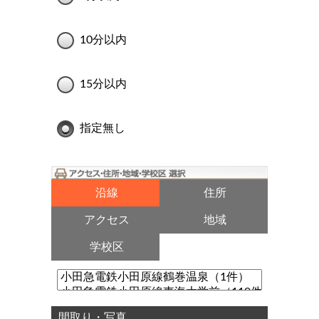
10分以内
15分以内
指定無し
沿線
住所
アクセス
地域
学校区
間取り・写真