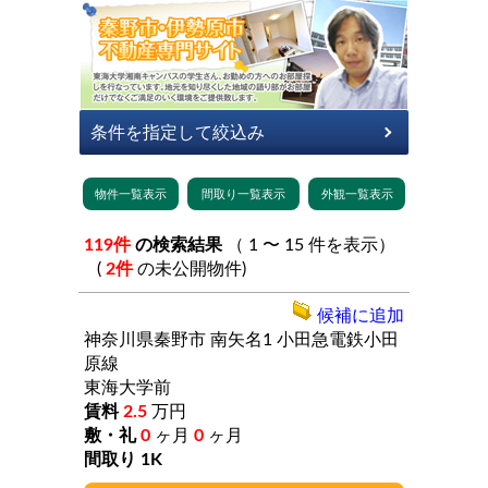
119件
の検索結果
（ 1 〜 15 件を表示）
(
2件
の未公開物件)
候補に追加
神奈川県秦野市
南矢名1
小田急電鉄小田
原線
東海大学前
2.5
万円
0
ヶ月
0
ヶ月
1K