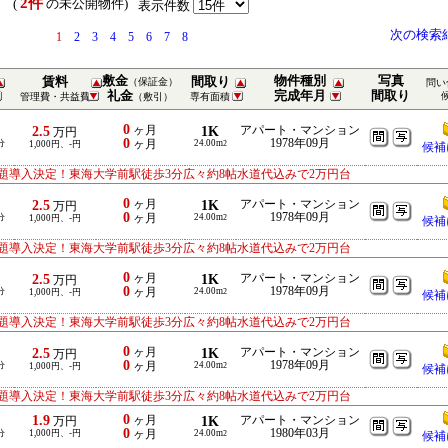
2件
） (
の未公開物件)
表示件数
次の検索
1
2
3
4
5
6
7
8
敷金
物件種別
写真
賃料
間取り
（保証金）
問い
礼金
完成年月
間取り
管理費・共益費
（敷引）
専有面積
0
2.5
ヶ月
1K
アパート・マンション
万円
0
1978年09月
分
ヶ月
24.00m
1,000円、-円
2
候補
題導入決定！東海大学前駅徒歩3分広々約8帖水道代込みで2万円台
0
2.5
ヶ月
1K
アパート・マンション
万円
0
1978年09月
分
ヶ月
24.00m
1,000円、-円
2
候補
題導入決定！東海大学前駅徒歩3分広々約8帖水道代込みで2万円台
0
2.5
ヶ月
1K
アパート・マンション
万円
0
1978年09月
分
ヶ月
24.00m
1,000円、-円
2
候補
題導入決定！東海大学前駅徒歩3分広々約8帖水道代込みで2万円台
0
2.5
ヶ月
1K
アパート・マンション
万円
0
1978年09月
分
ヶ月
24.00m
1,000円、-円
2
候補
題導入決定！東海大学前駅徒歩3分広々約8帖水道代込みで2万円台
0
1.9
ヶ月
1K
アパート・マンション
万円
0
1980年03月
分
1,000円、-円
ヶ月
24.00m
2
候補