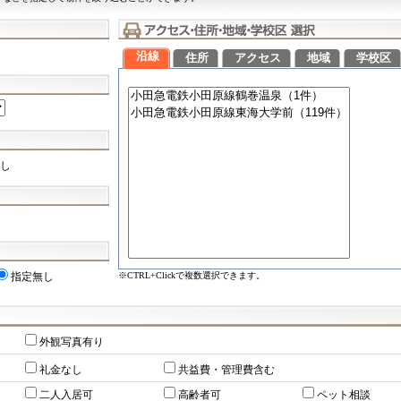
沿線
住所
アクセス
地域
学校区
し
※CTRL+Clickで複数選択できます。
指定無し
外観写真有り
礼金なし
共益費・管理費含む
二人入居可
高齢者可
ペット相談