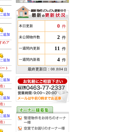
に追加
0
件
本日更新
に追加
2
件
未公開物件数
すめア
11
件
一週間内更新
4
件
一週間内新着
に追加
パート
最終更新日：
08
04
月
日
に追加
造）
に追加
造）
に追加
造）