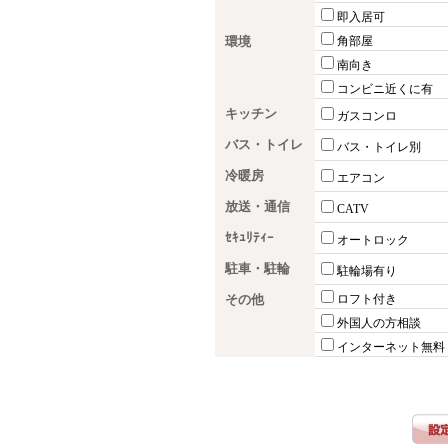
即入居可
環境
角部屋
南向き
コンビニ近くに有
キッチン
ガスコンロ
バス・トイレ
バス・トイレ別
冷暖房
エアコン
放送・通信
CATV
ｾｷｭﾘﾃｨｰ
オートロック
駐車・駐輪
駐輪場有り
その他
ロフト付き
外国人の方相談
インターネット無料