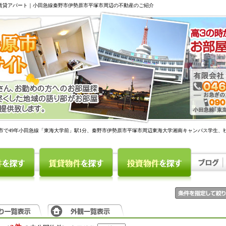
駅賃貸アパート｜小田急線秦野市伊勢原市平塚市周辺の不動産のご紹介
市で49年小田急線「東海大学前」駅1分、秦野市伊勢原市平塚市周辺東海大学湘南キャンパス学生、