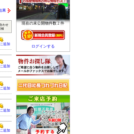
結果
現在の未公開物件数 2 件
合わせ
候補
に追加
ログインする
に追加
に追加
に追加
に追加