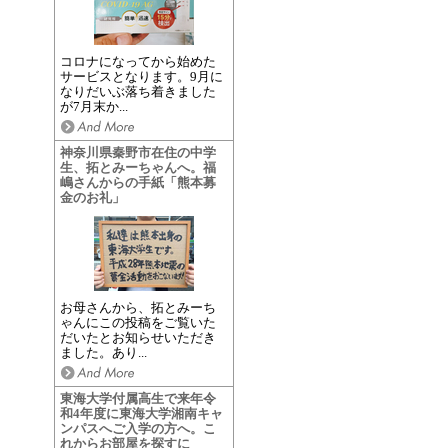
コロナになってから始めた
サービスとなります。9月に
なりだいぶ落ち着きました
が7月末か...
神奈川県秦野市在住の中学
生、拓とみーちゃんへ。福
嶋さんからの手紙「熊本募
金のお礼」
お母さんから、拓とみーち
ゃんにこの投稿をご覧いた
だいたとお知らせいただき
ました。あり...
東海大学付属高生で来年令
和4年度に東海大学湘南キャ
ンパスへご入学の方へ。こ
れからお部屋を探すに