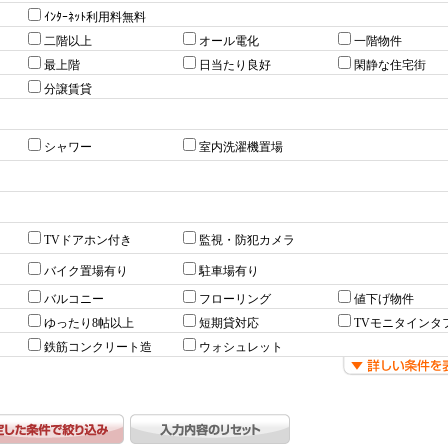
ｲﾝﾀｰﾈｯﾄ利用料無料
二階以上
オール電化
一階物件
最上階
日当たり良好
閑静な住宅街
分譲賃貸
シャワー
室内洗濯機置場
TVドアホン付き
監視・防犯カメラ
バイク置場有り
駐車場有り
バルコニー
フローリング
値下げ物件
ゆったり8帖以上
短期貸対応
TVモニタインタ
鉄筋コンクリート造
ウォシュレット