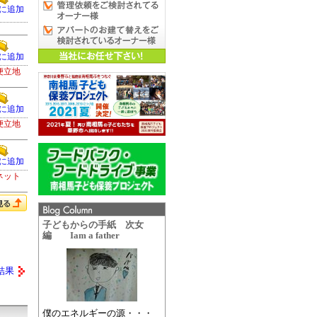
に追加
に追加
便立地
に追加
便立地
に追加
ネット
子どもからの手紙 次女
編 Iam a father
結果
僕のエネルギーの源・・・