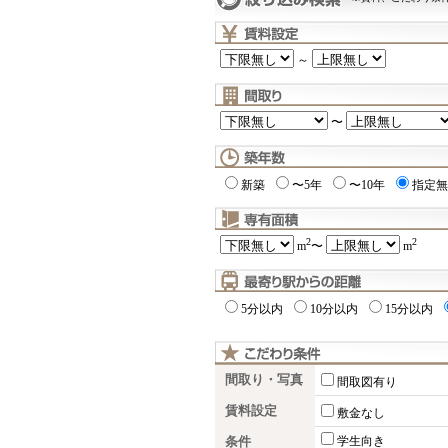
～
〜
新築
〜5年
〜10年
指定無
2
2
m
〜
m
5分以内
10分以内
15分以内
間取り・写真
間取図有り
賃料設定
敷金なし
条件
学生向き