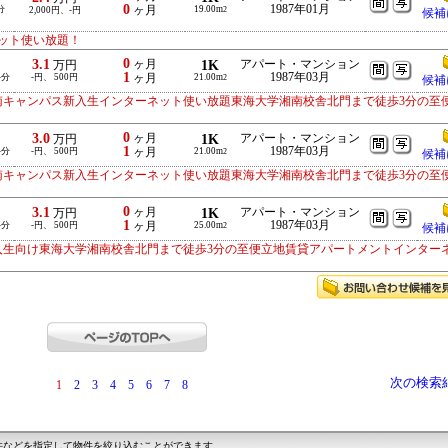
0
1987年01月
分
ヶ月
19.00m
2,000円、-円
2
候補
ット使い放題！
0
3.1
ヶ月
1K
アパート・マンション
万円
1
1987年03月
-分
-円、 500円
ヶ月
21.00m
2
候補
南キャンパス新入生インターネット使い放題東海大学湘南校舎北門まで徒歩3分の至
0
3.0
ヶ月
1K
アパート・マンション
万円
1
1987年03月
-分
-円、 500円
ヶ月
21.00m
2
候補
南キャンパス新入生インターネット使い放題東海大学湘南校舎北門まで徒歩3分の至
0
3.1
ヶ月
1K
アパート・マンション
万円
1
1987年03月
-分
-円、 500円
ヶ月
25.00m
2
候補
入生向け東海大学湘南校舎北門まで徒歩3分の至便立地賃貸アパートメントインター
次の検索
1
2
3
4
5
6
7
8
件などを指定して物件を絞り込むことができます。