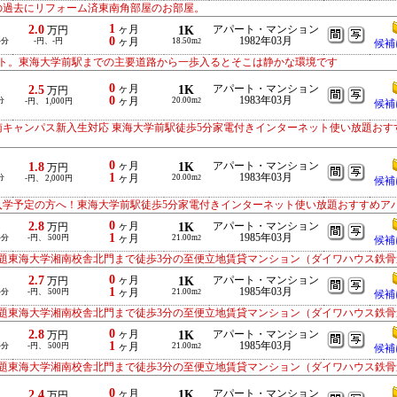
の過去にリフォーム済東南角部屋のお部屋。
1
2.0
ヶ月
1K
アパート・マンション
万円
0
1982年03月
-分
-円、-円
ヶ月
18.50m
2
候補
ト。東海大学前駅までの主要道路から一歩入るとそこは静かな環境です
0
2.5
ヶ月
1K
アパート・マンション
万円
0
1983年03月
分
ヶ月
20.00m
-円、 1,000円
2
候補
南キャンパス新入生対応 東海大学前駅徒歩5分家電付きインターネット使い放題おす
0
1.8
ヶ月
1K
アパート・マンション
万円
1
1983年03月
分
ヶ月
20.00m
-円、 2,000円
2
候補
入学予定の方へ！東海大学前駅徒歩5分家電付きインターネット使い放題おすすめア
0
2.8
ヶ月
1K
アパート・マンション
万円
1
1985年03月
-分
-円、 500円
ヶ月
21.00m
2
候補
題東海大学湘南校舎北門まで徒歩3分の至便立地賃貸マンション（ダイワハウス鉄骨
0
2.7
ヶ月
1K
アパート・マンション
万円
1
1985年03月
-分
-円、 500円
ヶ月
21.00m
2
候補
題東海大学湘南校舎北門まで徒歩3分の至便立地賃貸マンション（ダイワハウス鉄骨
0
2.8
ヶ月
1K
アパート・マンション
万円
1
1985年03月
-分
-円、 500円
ヶ月
21.00m
2
候補
題東海大学湘南校舎北門まで徒歩3分の至便立地賃貸マンション（ダイワハウス鉄骨
0
2.4
ヶ月
1K
アパート・マンション
万円