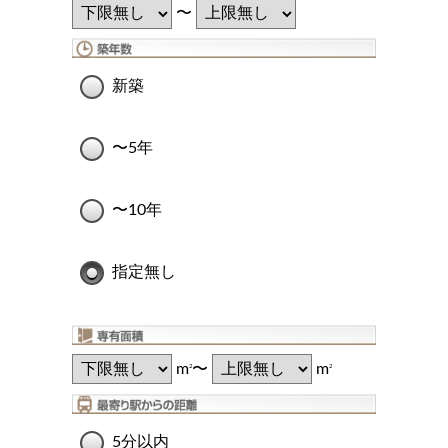
〜
新築
〜5年
〜10年
指定無し
m
〜
m
2
2
5分以内