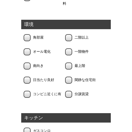
料
環境
角部屋
二階以上
オール電化
一階物件
南向き
最上階
日当たり良好
閑静な住宅街
コンビニ近くに有
分譲賃貸
キッチン
ガスコンロ