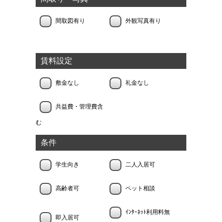
間取図有り
外観写真有り
賃料設定
敷金なし
礼金なし
共益費・管理費含
む
条件
学生向き
二人入居可
高齢者可
ペット相談
ｲﾝﾀｰﾈｯﾄ利用料無
即入居可