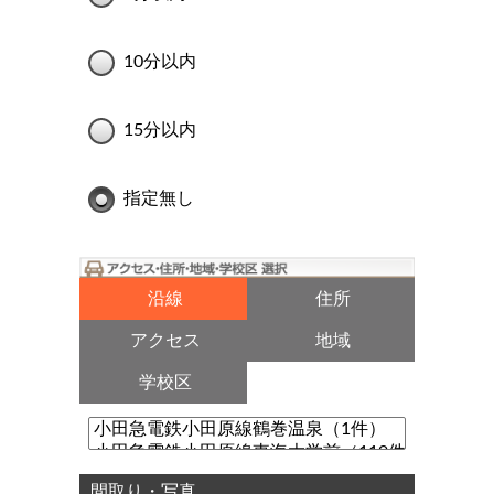
10分以内
15分以内
指定無し
沿線
住所
アクセス
地域
学校区
間取り・写真