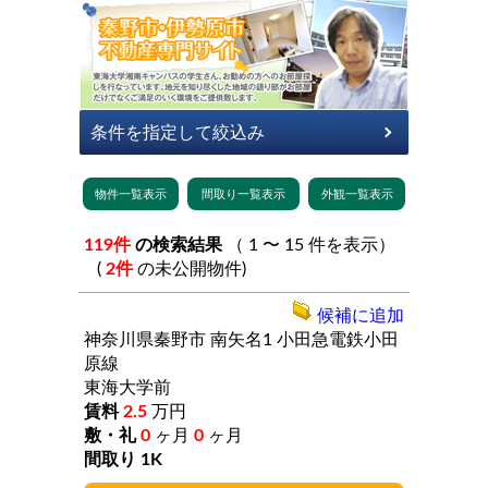
119件
の検索結果
（ 1 〜 15 件を表示）
(
2件
の未公開物件)
候補に追加
神奈川県秦野市
南矢名1
小田急電鉄小田
原線
東海大学前
2.5
万円
0
ヶ月
0
ヶ月
1K