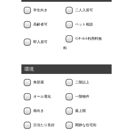
学生向き
二人入居可
高齢者可
ペット相談
ｲﾝﾀｰﾈｯﾄ利用料無
即入居可
料
環境
角部屋
二階以上
オール電化
一階物件
南向き
最上階
日当たり良好
閑静な住宅街