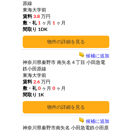
原線
東海大学前
3.8
万円
1
ヶ月
1
ヶ月
1DK
詳細
候補に追加
神奈川県秦野市
南矢名４丁目
小田急電
鉄小田原線
東海大学前
2.6
万円
0
ヶ月
0
ヶ月
1K
詳細
候補に追加
神奈川県秦野市南矢名
小田急電鉄小田原