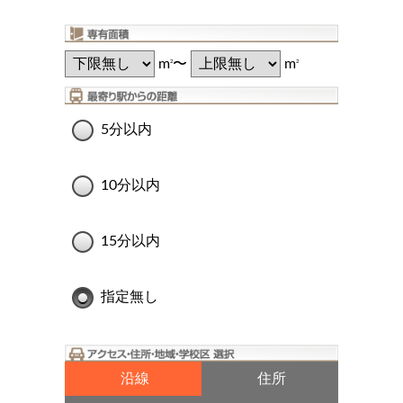
m
〜
m
2
2
5分以内
10分以内
15分以内
指定無し
沿線
住所