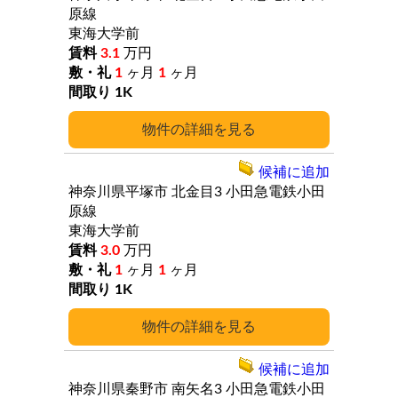
原線
東海大学前
3.1
万円
1
ヶ月
1
ヶ月
1K
詳細
候補に追加
神奈川県平塚市
北金目3
小田急電鉄小田
原線
東海大学前
3.0
万円
1
ヶ月
1
ヶ月
1K
詳細
候補に追加
神奈川県秦野市
南矢名3
小田急電鉄小田