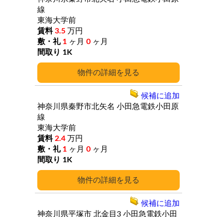
線
東海大学前
3.5
万円
1
ヶ月
0
ヶ月
1K
詳細
候補に追加
神奈川県秦野市北矢名
小田急電鉄小田原
線
東海大学前
2.4
万円
1
ヶ月
0
ヶ月
1K
詳細
候補に追加
神奈川県平塚市
北金目3
小田急電鉄小田