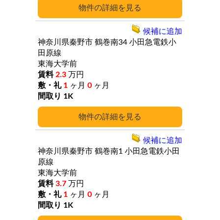
詳細
候補に追加
神奈川県秦野市
鶴巻南34
小田急電鉄小
田原線
東海大学前
2.3
万円
1
ヶ月
0
ヶ月
1K
詳細
候補に追加
神奈川県秦野市
鶴巻南1
小田急電鉄小田
原線
東海大学前
3.7
万円
1
ヶ月
0
ヶ月
1K