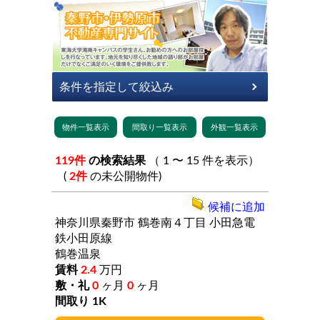
119件
の検索結果
（ 1 〜 15 件を表示）
(
2件
の未公開物件)
候補に追加
神奈川県秦野市
鶴巻南４丁目
小田急電
鉄小田原線
鶴巻温泉
2.4
万円
0
ヶ月
0
ヶ月
1K