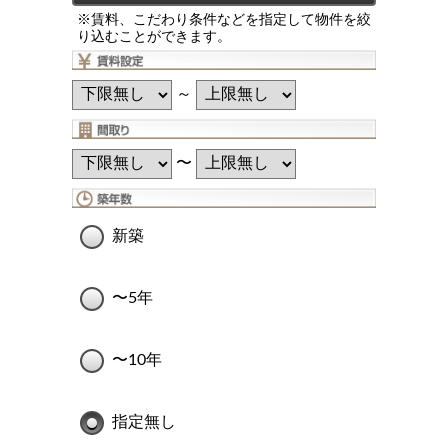
※賃料、こだわり条件などを指定して物件を絞
り込むことができます。
～
〜
新築
〜5年
〜10年
指定無し