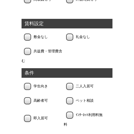
賃料設定
敷金なし
礼金なし
共益費・管理費含
む
条件
学生向き
二人入居可
高齢者可
ペット相談
ｲﾝﾀｰﾈｯﾄ利用料無
即入居可
料