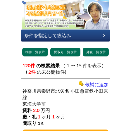
120件
の検索結果
（ 1 〜 15 件を表示）
(
2件
の未公開物件)
候補に追加
神奈川県秦野市北矢名
小田急電鉄小田原
線
東海大学前
2.0
万円
1
ヶ月
1
ヶ月
1K