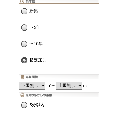
新築
〜5年
〜10年
指定無し
m
〜
m
2
2
5分以内