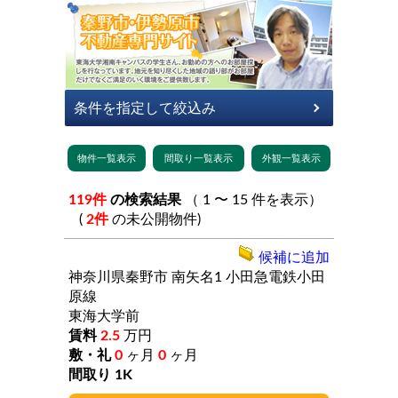
119件
の検索結果
（ 1 〜 15 件を表示）
(
2件
の未公開物件)
候補に追加
神奈川県秦野市
南矢名1
小田急電鉄小田
原線
東海大学前
2.5
万円
0
ヶ月
0
ヶ月
1K