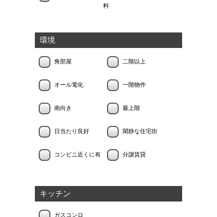
料
環境
角部屋
二階以上
オール電化
一階物件
南向き
最上階
日当たり良好
閑静な住宅街
コンビニ近くに有
分譲賃貸
キッチン
ガスコンロ