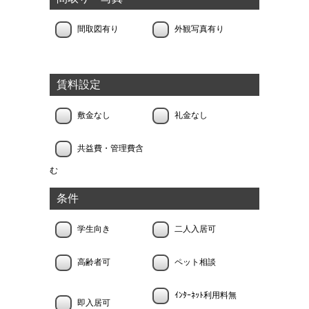
間取図有り
外観写真有り
賃料設定
敷金なし
礼金なし
共益費・管理費含
む
条件
学生向き
二人入居可
高齢者可
ペット相談
ｲﾝﾀｰﾈｯﾄ利用料無
即入居可