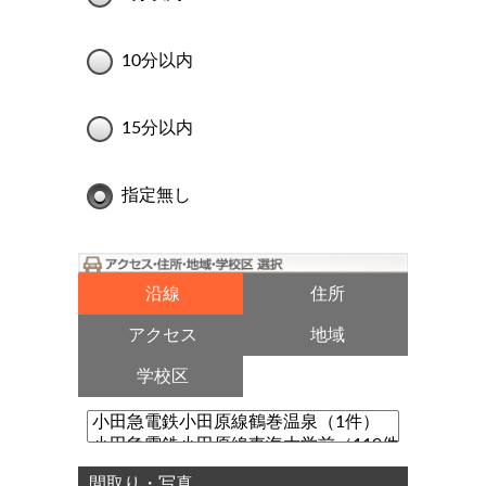
10分以内
15分以内
指定無し
沿線
住所
アクセス
地域
学校区
間取り・写真