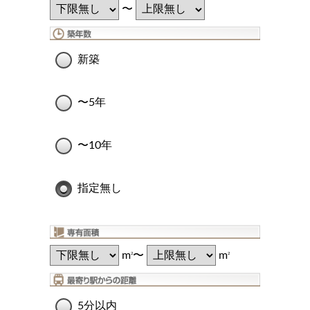
〜
新築
〜5年
〜10年
指定無し
m
〜
m
2
2
5分以内