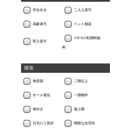
学生向き
二人入居可
高齢者可
ペット相談
ｲﾝﾀｰﾈｯﾄ利用料無
即入居可
料
環境
角部屋
二階以上
オール電化
一階物件
南向き
最上階
日当たり良好
閑静な住宅街