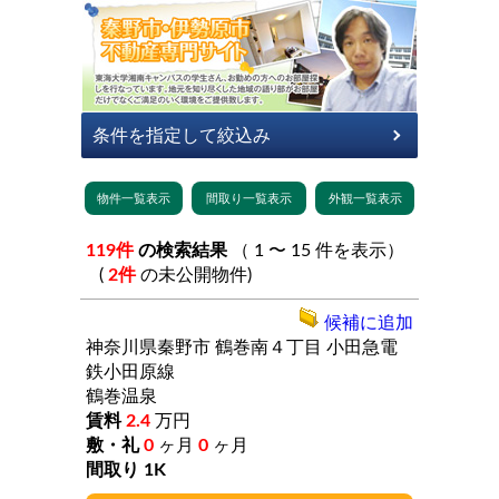
119件
の検索結果
（ 1 〜 15 件を表示）
(
2件
の未公開物件)
候補に追加
神奈川県秦野市
鶴巻南４丁目
小田急電
鉄小田原線
鶴巻温泉
2.4
万円
0
ヶ月
0
ヶ月
1K