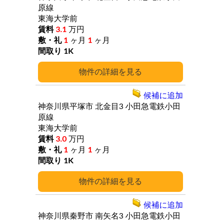
原線
東海大学前
3.1
万円
1
ヶ月
1
ヶ月
1K
詳細
候補に追加
神奈川県平塚市
北金目3
小田急電鉄小田
原線
東海大学前
3.0
万円
1
ヶ月
1
ヶ月
1K
詳細
候補に追加
神奈川県秦野市
南矢名3
小田急電鉄小田