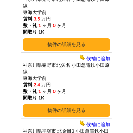
線
東海大学前
3.5
万円
1
ヶ月
0
ヶ月
1K
詳細
候補に追加
神奈川県秦野市北矢名
小田急電鉄小田原
線
東海大学前
2.4
万円
1
ヶ月
0
ヶ月
1K
詳細
候補に追加
神奈川県平塚市
北金目3
小田急電鉄小田