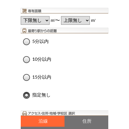
m
〜
m
2
2
5分以内
10分以内
15分以内
指定無し
沿線
住所