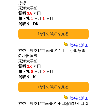
原線
東海大学前
3.8
万円
1
ヶ月
1
ヶ月
1DK
詳細
候補に追加
神奈川県秦野市
南矢名４丁目
小田急電
鉄小田原線
東海大学前
2.6
万円
0
ヶ月
0
ヶ月
1K
詳細
候補に追加
神奈川県秦野市南矢名
小田急電鉄小田原