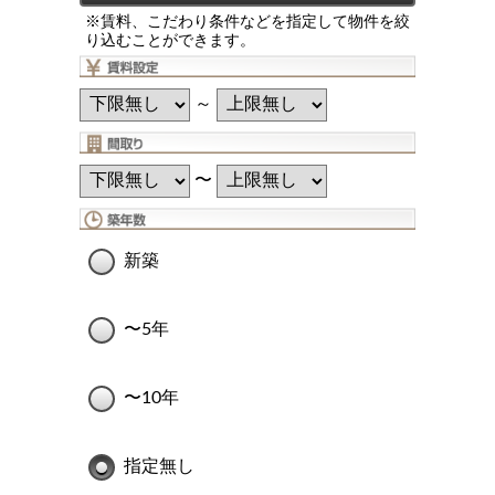
※賃料、こだわり条件などを指定して物件を絞
り込むことができます。
～
〜
新築
〜5年
〜10年
指定無し