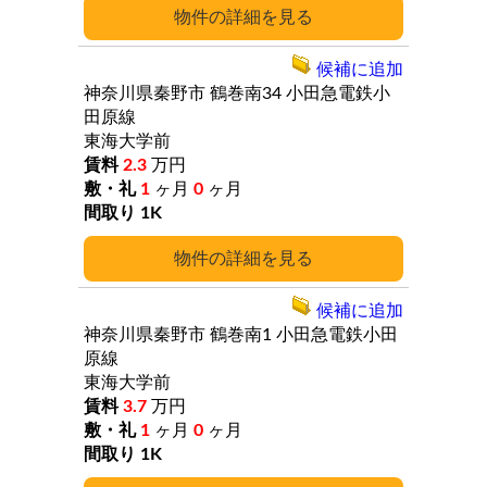
詳細
候補に追加
神奈川県秦野市
鶴巻南34
小田急電鉄小
田原線
東海大学前
2.3
万円
1
ヶ月
0
ヶ月
1K
詳細
候補に追加
神奈川県秦野市
鶴巻南1
小田急電鉄小田
原線
東海大学前
3.7
万円
1
ヶ月
0
ヶ月
1K