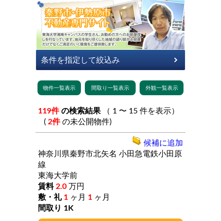
119件
の検索結果
（ 1 〜 15 件を表示）
(
2件
の未公開物件)
候補に追加
神奈川県秦野市北矢名
小田急電鉄小田原
線
東海大学前
2.0
万円
1
ヶ月
1
ヶ月
1K