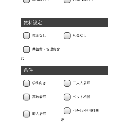
賃料設定
敷金なし
礼金なし
共益費・管理費含
む
条件
学生向き
二人入居可
高齢者可
ペット相談
ｲﾝﾀｰﾈｯﾄ利用料無
即入居可
料