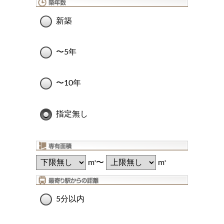
新築
〜5年
〜10年
指定無し
m
〜
m
2
2
5分以内