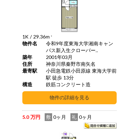
1K
/ 29.36m
2
物件名
令和9年度東海大学湘南キャン
パス新入生クローバー..
築年
2001年03月
住所
神奈川県秦野市南矢名
最寄駅
小田急電鉄小田原線 東海大学前
駅 徒歩 13分
構造
鉄筋コンクリート造
5.0 万円
敷
0ヶ月
礼
0ヶ月