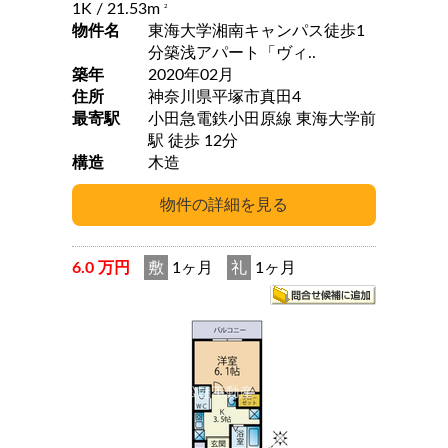
1K
/ 21.53m
2
物件名
東海大学湘南キャンパス徒歩1
分築浅アパート「ヴィ..
築年
2020年02月
住所
神奈川県平塚市真田4
最寄駅
小田急電鉄小田原線 東海大学前
駅 徒歩 12分
構造
木造
6.0 万円
敷
1ヶ月
礼
1ヶ月