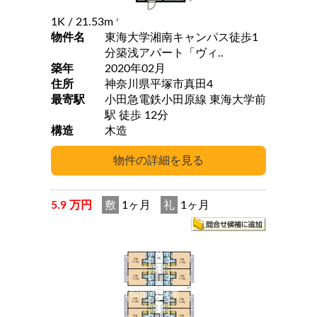
1K
/ 21.53m
2
物件名
東海大学湘南キャンパス徒歩1
分築浅アパート「ヴィ..
築年
2020年02月
住所
神奈川県平塚市真田4
最寄駅
小田急電鉄小田原線 東海大学前
駅 徒歩 12分
構造
木造
5.9 万円
敷
1ヶ月
礼
1ヶ月