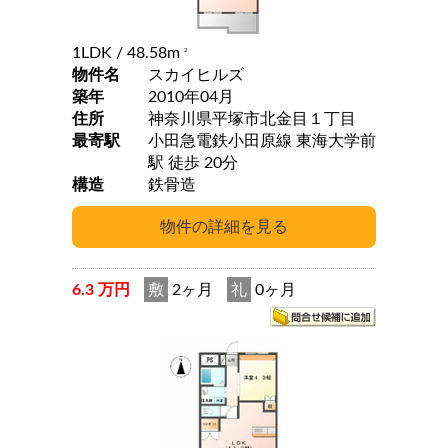
1LDK
/ 48.58m
2
物件名
スカイヒルズ
築年
2010年04月
住所
神奈川県平塚市北金目１丁目
最寄駅
小田急電鉄小田原線 東海大学前
駅 徒歩 20分
構造
鉄骨造
6.3 万円
敷
2ヶ月
礼
0ヶ月