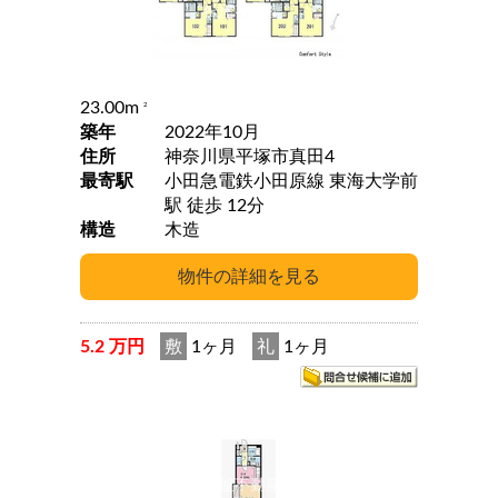
23.00m
2
築年
2022年10月
住所
神奈川県平塚市真田4
最寄駅
小田急電鉄小田原線 東海大学前
駅 徒歩 12分
構造
木造
5.2 万円
敷
1ヶ月
礼
1ヶ月