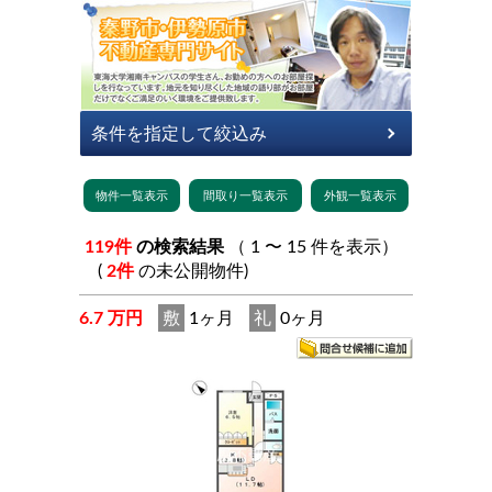
119件
の検索結果
（ 1 〜 15 件を表示）
(
2件
の未公開物件)
6.7 万円
敷
1ヶ月
礼
0ヶ月