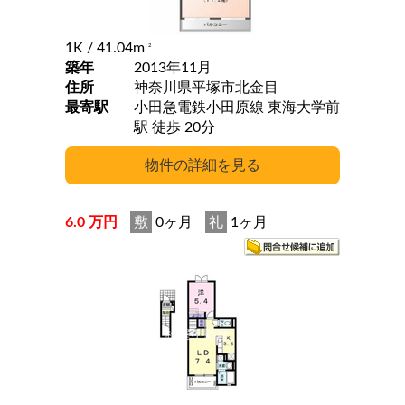
1K
/ 41.04m
2
築年
2013年11月
住所
神奈川県平塚市北金目
最寄駅
小田急電鉄小田原線 東海大学前
駅 徒歩 20分
6.0 万円
敷
0ヶ月
礼
1ヶ月