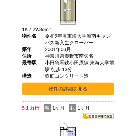
1K
/ 29.36m
2
物件名
令和9年度東海大学湘南キャン
パス新入生クローバー..
築年
2001年03月
住所
神奈川県秦野市南矢名
最寄駅
小田急電鉄小田原線 東海大学前
駅 徒歩 13分
構造
鉄筋コンクリート造
5.1 万円
敷
1ヶ月
礼
1ヶ月