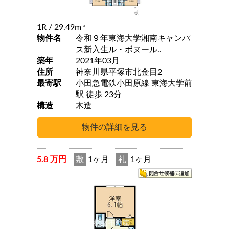
1R
/ 29.49m
2
物件名
令和９年東海大学湘南キャンパ
ス新入生ル・ボヌール..
築年
2021年03月
住所
神奈川県平塚市北金目2
最寄駅
小田急電鉄小田原線 東海大学前
駅 徒歩 23分
構造
木造
5.8 万円
敷
1ヶ月
礼
1ヶ月