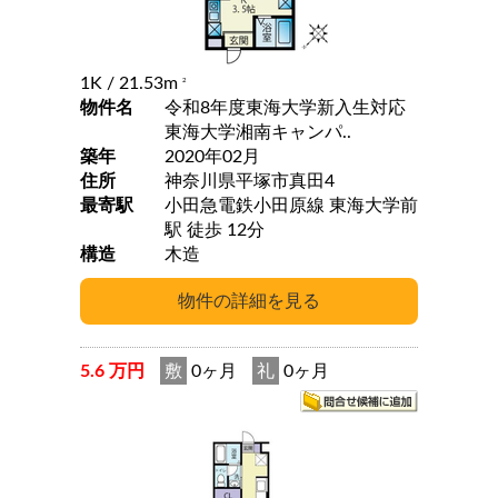
1K
/ 21.53m
2
物件名
令和8年度東海大学新入生対応
東海大学湘南キャンパ..
築年
2020年02月
住所
神奈川県平塚市真田4
最寄駅
小田急電鉄小田原線 東海大学前
駅 徒歩 12分
構造
木造
5.6 万円
敷
0ヶ月
礼
0ヶ月