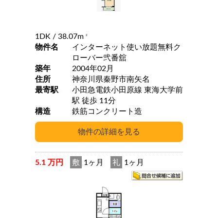
1DK
/ 38.07m
2
物件名
インターネット使い放題無料ク
ローバー弐番舘
築年
2004年02月
住所
神奈川県秦野市南矢名
最寄駅
小田急電鉄小田原線 東海大学前
駅 徒歩 11分
構造
鉄筋コンクリート造
5.1 万円
敷
1ヶ月
礼
1ヶ月