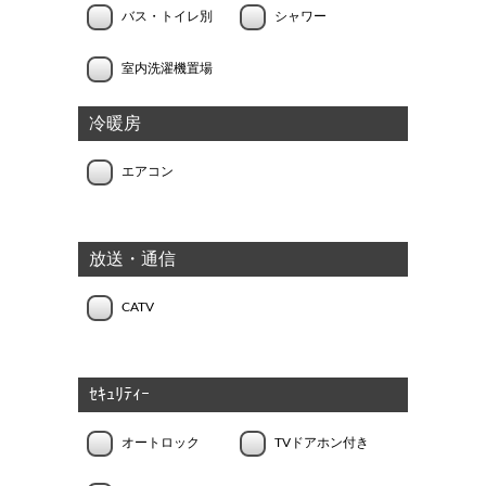
バス・トイレ別
シャワー
室内洗濯機置場
冷暖房
エアコン
放送・通信
CATV
ｾｷｭﾘﾃｨｰ
オートロック
TVドアホン付き