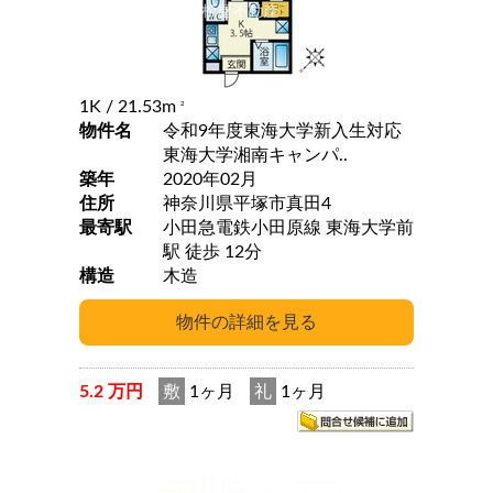
1K
/ 21.53m
2
物件名
令和9年度東海大学新入生対応
東海大学湘南キャンパ..
築年
2020年02月
住所
神奈川県平塚市真田4
最寄駅
小田急電鉄小田原線 東海大学前
駅 徒歩 12分
構造
木造
5.2 万円
敷
1ヶ月
礼
1ヶ月