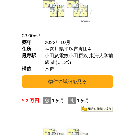
23.00m
2
築年
2022年10月
住所
神奈川県平塚市真田4
最寄駅
小田急電鉄小田原線 東海大学前
駅 徒歩 12分
構造
木造
5.2 万円
敷
1ヶ月
礼
1ヶ月