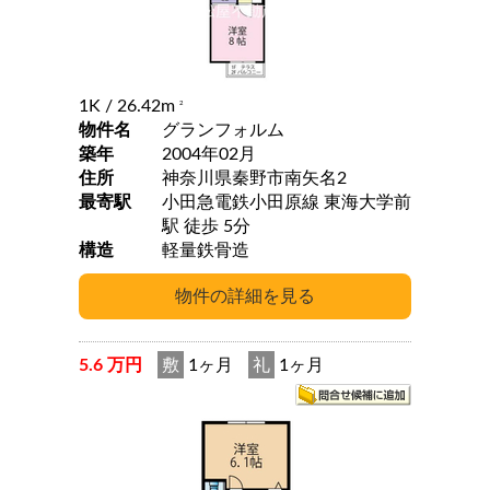
1K
/ 26.42m
2
物件名
グランフォルム
築年
2004年02月
住所
神奈川県秦野市南矢名2
最寄駅
小田急電鉄小田原線 東海大学前
駅 徒歩 5分
構造
軽量鉄骨造
5.6 万円
敷
1ヶ月
礼
1ヶ月