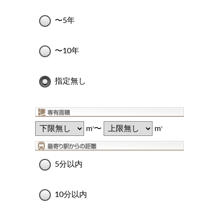
〜5年
〜10年
指定無し
m
〜
m
2
2
5分以内
10分以内