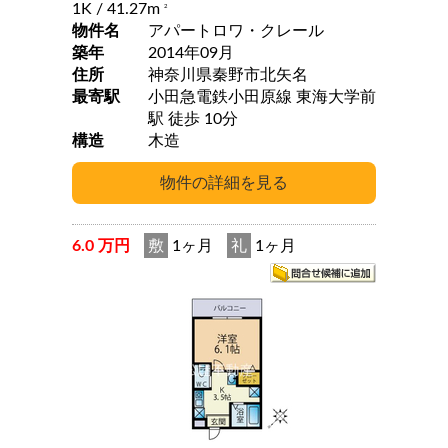
1K
/ 41.27m
2
物件名
アパートロワ・クレール
築年
2014年09月
住所
神奈川県秦野市北矢名
最寄駅
小田急電鉄小田原線 東海大学前
駅 徒歩 10分
構造
木造
6.0 万円
敷
1ヶ月
礼
1ヶ月