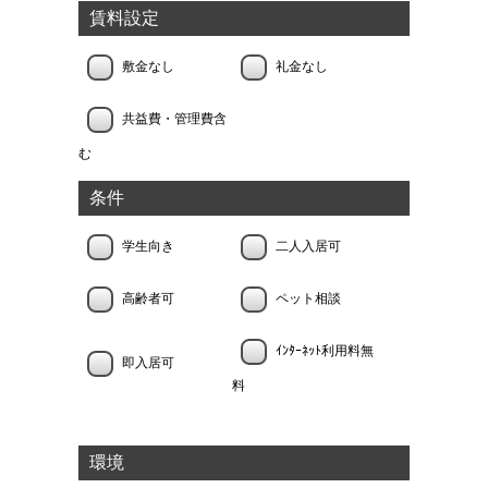
賃料設定
敷金なし
礼金なし
共益費・管理費含
む
条件
学生向き
二人入居可
高齢者可
ペット相談
ｲﾝﾀｰﾈｯﾄ利用料無
即入居可
料
環境