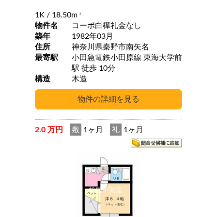
1K
/ 18.50m
2
物件名
コーポ白樺礼金なし
築年
1982年03月
住所
神奈川県秦野市南矢名
最寄駅
小田急電鉄小田原線 東海大学前
駅 徒歩 10分
構造
木造
2.0 万円
敷
1ヶ月
礼
1ヶ月