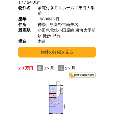
1R
/ 24.00m
2
物件名
家電付きモリホームズ東海大学
前
築年
1988年02月
住所
神奈川県秦野市南矢名
最寄駅
小田急電鉄小田原線 東海大学前
駅 徒歩 15分
構造
木造
2.0 万円
敷
0ヶ月
礼
1ヶ月