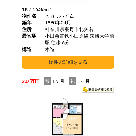
1K
/ 16.36m
2
物件名
ヒカリハイム
築年
1990年04月
住所
神奈川県秦野市北矢名
最寄駅
小田急電鉄小田原線 東海大学前
駅 徒歩 6分
構造
木造
2.0 万円
敷
1ヶ月
礼
1ヶ月