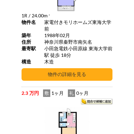
1R
/ 24.00m
2
物件名
家電付きモリホームズ東海大学
前
築年
1988年02月
住所
神奈川県秦野市南矢名
最寄駅
小田急電鉄小田原線 東海大学前
駅 徒歩 18分
構造
木造
2.3 万円
敷
1ヶ月
礼
0ヶ月