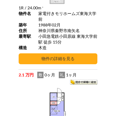
1R
/ 24.00m
2
物件名
家電付きモリホームズ東海大学
前
築年
1988年02月
住所
神奈川県秦野市南矢名
最寄駅
小田急電鉄小田原線 東海大学前
駅 徒歩 15分
構造
木造
2.1 万円
敷
0ヶ月
礼
1ヶ月