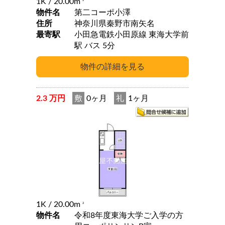
1K
/ 20.00m
2
物件名
第二コーポ小澤
住所
神奈川県秦野市南矢名
最寄駅
小田急電鉄小田原線 東海大学前
駅 バス 5分
2.3 万円
敷
0ヶ月
礼
1ヶ月
1K
/ 20.00m
2
物件名
令和8年度東海大学ご入学の方