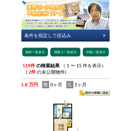
119件
の検索結果
（ 1 〜 15 件を表示）
(
2件
の未公開物件)
1.8 万円
敷
0ヶ月
礼
1ヶ月