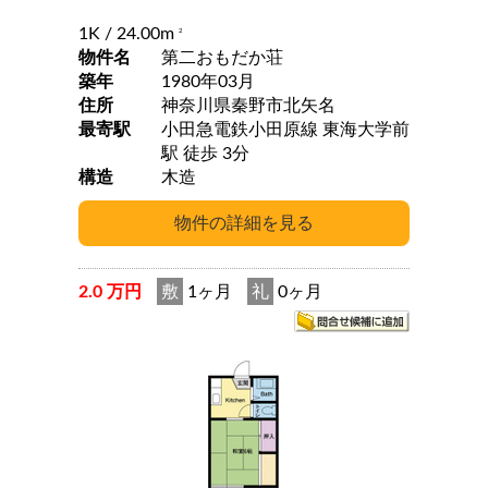
1K
/ 24.00m
2
物件名
第二おもだか荘
築年
1980年03月
住所
神奈川県秦野市北矢名
最寄駅
小田急電鉄小田原線 東海大学前
駅 徒歩 3分
構造
木造
2.0 万円
敷
1ヶ月
礼
0ヶ月