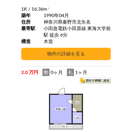
1K
/ 16.36m
2
築年
1990年04月
住所
神奈川県秦野市北矢名
最寄駅
小田急電鉄小田原線 東海大学前
駅 徒歩 6分
構造
木造
2.0 万円
敷
0ヶ月
礼
1ヶ月