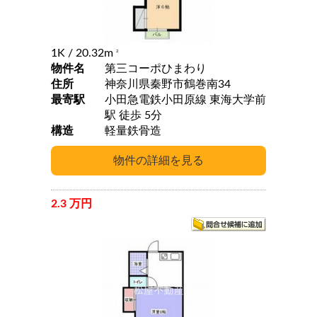
1K
/ 20.32m
2
物件名
第三コーポひまわり
住所
神奈川県秦野市鶴巻南34
最寄駅
小田急電鉄小田原線 東海大学前
駅 徒歩 5分
構造
軽量鉄骨造
2.3 万円