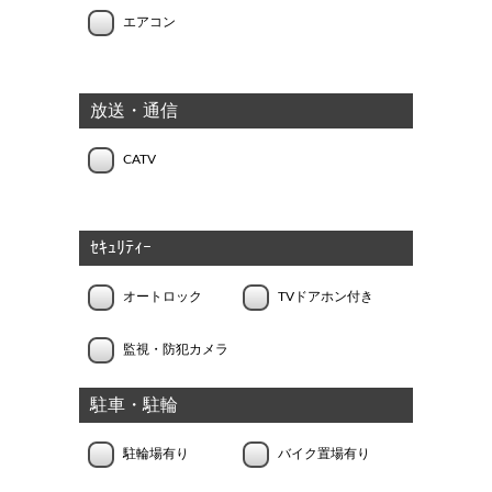
エアコン
放送・通信
CATV
ｾｷｭﾘﾃｨｰ
オートロック
TVドアホン付き
監視・防犯カメラ
駐車・駐輪
駐輪場有り
バイク置場有り