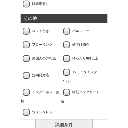
駐車場有り
その他
ロフト付き
バルコニー
フローリング
値下げ物件
外国人の方相談
ゆったり8帖以上
TVモニタインタ
短期貸対応
フォン
インターネット無
鉄筋コンクリート
料
造
ウォシュレット