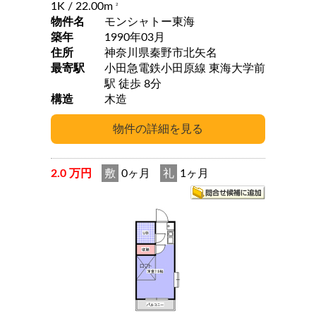
1K
/ 22.00m
2
物件名
モンシャトー東海
築年
1990年03月
住所
神奈川県秦野市北矢名
最寄駅
小田急電鉄小田原線 東海大学前
駅 徒歩 8分
構造
木造
2.0 万円
敷
0ヶ月
礼
1ヶ月