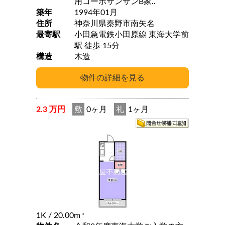
用コーポサンサンB家..
築年
1994年01月
住所
神奈川県秦野市南矢名
最寄駅
小田急電鉄小田原線 東海大学前
駅 徒歩 15分
構造
木造
2.3 万円
敷
0ヶ月
礼
1ヶ月
1K
/ 20.00m
2