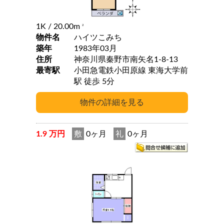
1K
/ 20.00m
2
物件名
ハイツこみち
築年
1983年03月
住所
神奈川県秦野市南矢名1-8-13
最寄駅
小田急電鉄小田原線 東海大学前
駅 徒歩 5分
1.9 万円
敷
0ヶ月
礼
0ヶ月