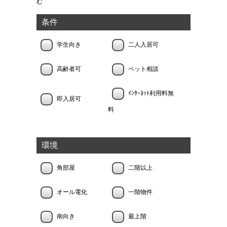
む
条件
学生向き
二人入居可
高齢者可
ペット相談
ｲﾝﾀｰﾈｯﾄ利用料無
即入居可
料
環境
角部屋
二階以上
オール電化
一階物件
南向き
最上階