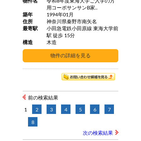
物件名
令和8年度東海大学ご入学の方
用コーポサンサンB家..
築年
1994年01月
住所
神奈川県秦野市南矢名
最寄駅
小田急電鉄小田原線 東海大学前
駅 徒歩 15分
構造
木造
前の検索結果
1
2
3
4
5
6
7
8
次の検索結果