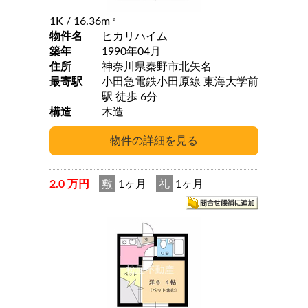
1K
/ 16.36m
2
物件名
ヒカリハイム
築年
1990年04月
住所
神奈川県秦野市北矢名
最寄駅
小田急電鉄小田原線 東海大学前
駅 徒歩 6分
構造
木造
2.0 万円
敷
1ヶ月
礼
1ヶ月