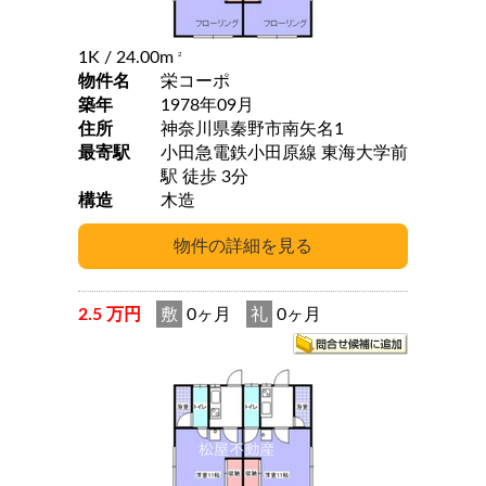
1K
/ 24.00m
2
物件名
栄コーポ
築年
1978年09月
住所
神奈川県秦野市南矢名1
最寄駅
小田急電鉄小田原線 東海大学前
駅 徒歩 3分
構造
木造
2.5 万円
敷
0ヶ月
礼
0ヶ月