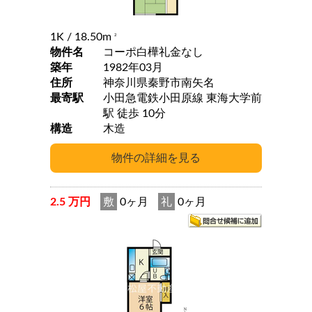
1K
/ 18.50m
2
物件名
コーポ白樺礼金なし
築年
1982年03月
住所
神奈川県秦野市南矢名
最寄駅
小田急電鉄小田原線 東海大学前
駅 徒歩 10分
構造
木造
2.5 万円
敷
0ヶ月
礼
0ヶ月