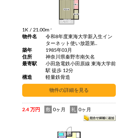
1K
/ 21.00m
2
物件名
令和8年度東海大学新入生イン
ターネット使い放題第..
築年
1985年03月
住所
神奈川県秦野市南矢名
最寄駅
小田急電鉄小田原線 東海大学前
駅 徒歩 12分
構造
軽量鉄骨造
2.4 万円
敷
0ヶ月
礼
0ヶ月