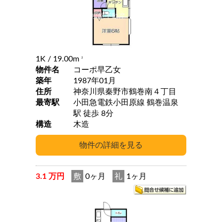
1K
/ 19.00m
2
物件名
コーポ早乙女
築年
1987年01月
住所
神奈川県秦野市鶴巻南４丁目
最寄駅
小田急電鉄小田原線 鶴巻温泉
駅 徒歩 8分
構造
木造
3.1 万円
敷
0ヶ月
礼
1ヶ月