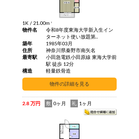
1K
/ 21.00m
2
物件名
令和8年度東海大学新入生イン
ターネット使い放題第..
築年
1985年03月
住所
神奈川県秦野市南矢名
最寄駅
小田急電鉄小田原線 東海大学前
駅 徒歩 12分
構造
軽量鉄骨造
2.8 万円
敷
0ヶ月
礼
1ヶ月