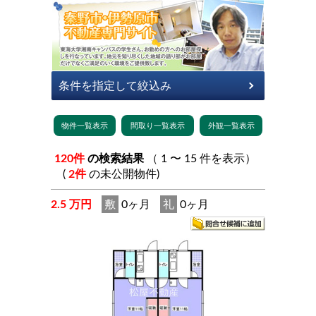
120件
の検索結果
（ 1 〜 15 件を表示）
(
2件
の未公開物件)
2.5 万円
敷
0ヶ月
礼
0ヶ月