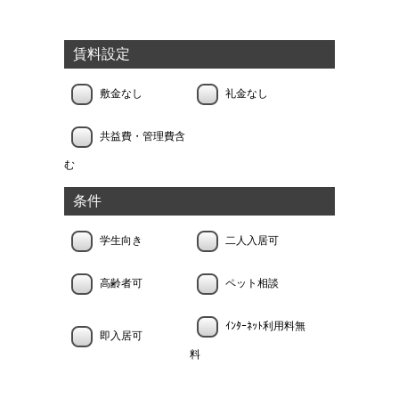
賃料設定
敷金なし
礼金なし
共益費・管理費含
む
条件
学生向き
二人入居可
高齢者可
ペット相談
ｲﾝﾀｰﾈｯﾄ利用料無
即入居可
料