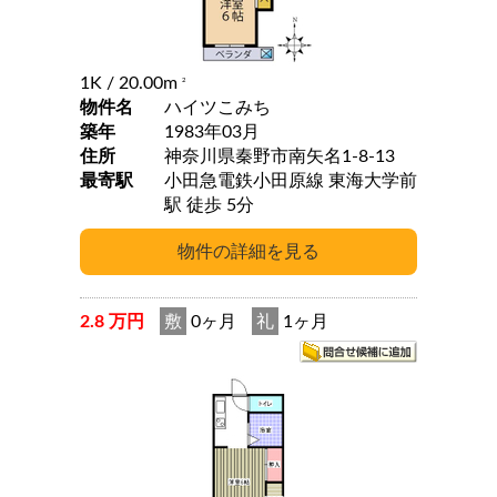
1K
/ 20.00m
2
物件名
ハイツこみち
築年
1983年03月
住所
神奈川県秦野市南矢名1-8-13
最寄駅
小田急電鉄小田原線 東海大学前
駅 徒歩 5分
2.8 万円
敷
0ヶ月
礼
1ヶ月