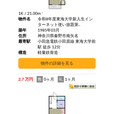
1K
/ 21.00m
2
物件名
令和8年度東海大学新入生イン
ターネット使い放題第..
築年
1985年03月
住所
神奈川県秦野市南矢名
最寄駅
小田急電鉄小田原線 東海大学前
駅 徒歩 12分
構造
軽量鉄骨造
2.7 万円
敷
0ヶ月
礼
1ヶ月