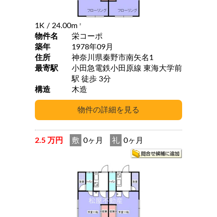
1K
/ 24.00m
2
物件名
栄コーポ
築年
1978年09月
住所
神奈川県秦野市南矢名1
最寄駅
小田急電鉄小田原線 東海大学前
駅 徒歩 3分
構造
木造
2.5 万円
敷
0ヶ月
礼
0ヶ月