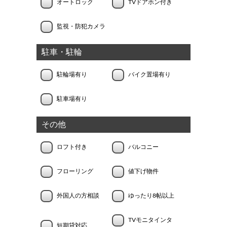
オートロック
TVドアホン付き
監視・防犯カメラ
駐車・駐輪
駐輪場有り
バイク置場有り
駐車場有り
その他
ロフト付き
バルコニー
フローリング
値下げ物件
外国人の方相談
ゆったり8帖以上
TVモニタインタ
短期貸対応