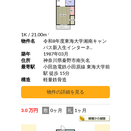
1K
/ 21.00m
2
物件名
令和8年度東海大学湘南キャン
パス新入生インターネ..
築年
1987年03月
住所
神奈川県秦野市南矢名
最寄駅
小田急電鉄小田原線 東海大学前
駅 徒歩 15分
構造
軽量鉄骨造
3.0 万円
敷
0ヶ月
礼
1ヶ月