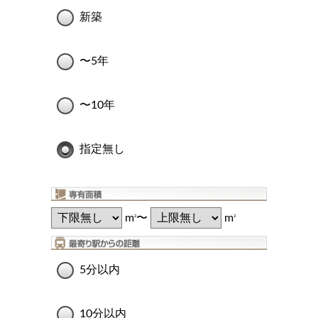
新築
〜5年
〜10年
指定無し
m
〜
m
2
2
5分以内
10分以内