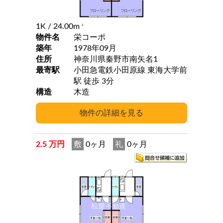
1K
/ 24.00m
2
物件名
栄コーポ
築年
1978年09月
住所
神奈川県秦野市南矢名1
最寄駅
小田急電鉄小田原線 東海大学前
駅 徒歩 3分
構造
木造
2.5 万円
敷
0ヶ月
礼
0ヶ月