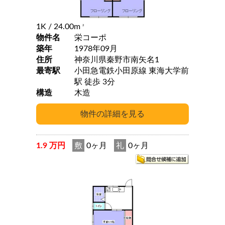
1K
/ 24.00m
2
物件名
栄コーポ
築年
1978年09月
住所
神奈川県秦野市南矢名1
最寄駅
小田急電鉄小田原線 東海大学前
駅 徒歩 3分
構造
木造
1.9 万円
敷
0ヶ月
礼
0ヶ月