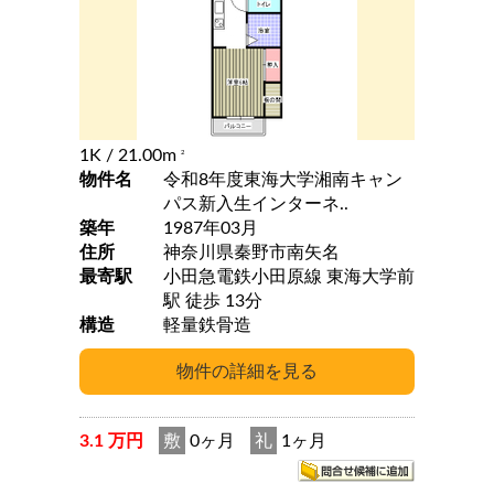
1K
/ 21.00m
2
物件名
令和8年度東海大学湘南キャン
パス新入生インターネ..
築年
1987年03月
住所
神奈川県秦野市南矢名
最寄駅
小田急電鉄小田原線 東海大学前
駅 徒歩 13分
構造
軽量鉄骨造
3.1 万円
敷
0ヶ月
礼
1ヶ月