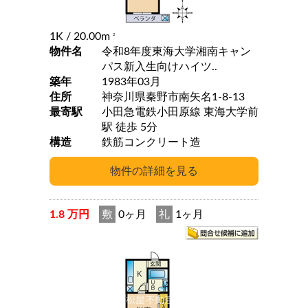
1K
/ 20.00m
2
物件名
令和8年度東海大学湘南キャン
パス新入生向けハイツ..
築年
1983年03月
住所
神奈川県秦野市南矢名1-8-13
最寄駅
小田急電鉄小田原線 東海大学前
駅 徒歩 5分
構造
鉄筋コンクリート造
1.8 万円
敷
0ヶ月
礼
1ヶ月