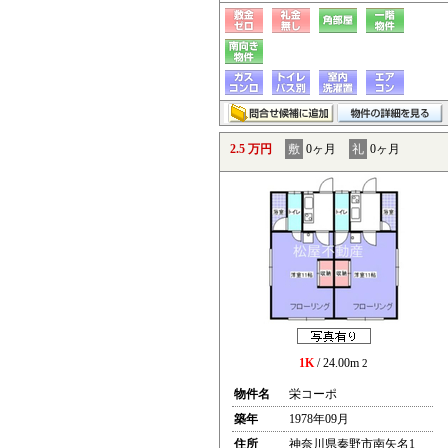
2.5 万円
敷
0ヶ月
礼
0ヶ月
1K
/ 24.00m
2
物件名
栄コーポ
築年
1978年09月
住所
神奈川県秦野市南矢名1