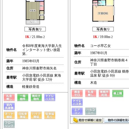
1K
/ 21.00m
1K
/ 19.00m
2
2
令和8年度東海大学新入生
物件名
コーポ早乙女
物件名
インターネット使い放題
築年
1987年01月
第..
神奈川県秦野市鶴巻南４
築年
1985年03月
住所
丁目
住所
神奈川県秦野市南矢名
小田急電鉄小田原線 鶴巻
最寄駅
小田急電鉄小田原線 東海
温泉 駅 徒歩 8分
最寄駅
大学前 駅 徒歩 12分
構造
木造
構造
軽量鉄骨造