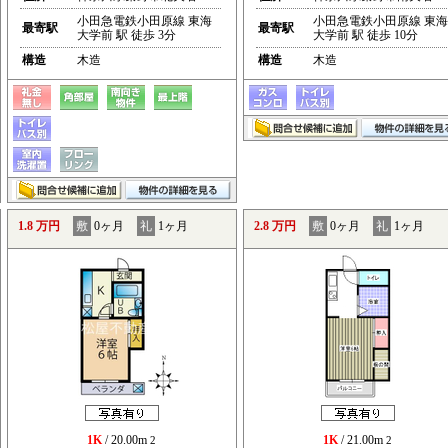
小田急電鉄小田原線 東海
小田急電鉄小田原線 東海
最寄駅
最寄駅
大学前 駅 徒歩 3分
大学前 駅 徒歩 10分
構造
木造
構造
木造
1.8 万円
敷
0ヶ月
礼
1ヶ月
2.8 万円
敷
0ヶ月
礼
1ヶ月
1K
/ 20.00m
1K
/ 21.00m
2
2