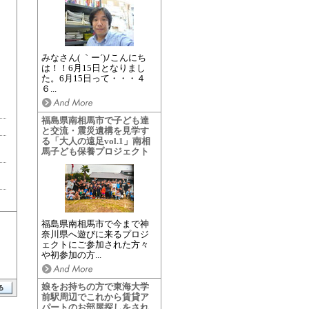
みなさん( ｀ー´)ﾉこんにち
は！！6月15日となりまし
た。6月15日って・・・４
６...
福島県南相馬市で子ども達
と交流・震災遺構を見学す
る「大人の遠足vol.1」南相
馬子ども保養プロジェクト
福島県南相馬市で今まで神
奈川県へ遊びに来るプロジ
ェクトにご参加された方々
や初参加の方...
娘をお持ちの方で東海大学
前駅周辺でこれから賃貸ア
パートのお部屋探しをされ