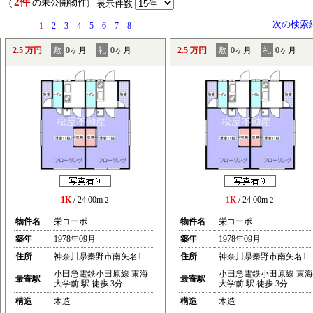
2件
） (
の未公開物件)
表示件数
次の検索
1
2
3
4
5
6
7
8
2.5 万円
敷
0ヶ月
礼
0ヶ月
2.5 万円
敷
0ヶ月
礼
0ヶ月
1K
/ 24.00m
1K
/ 24.00m
2
2
物件名
栄コーポ
物件名
栄コーポ
築年
1978年09月
築年
1978年09月
住所
神奈川県秦野市南矢名1
住所
神奈川県秦野市南矢名1
小田急電鉄小田原線 東海
小田急電鉄小田原線 東海
最寄駅
最寄駅
大学前 駅 徒歩 3分
大学前 駅 徒歩 3分
構造
木造
構造
木造