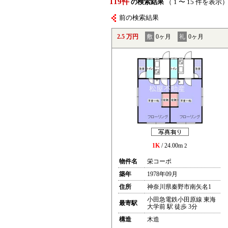
119件
の検索結果
（ 1 〜 15 件を表示
前の検索結果
2.5 万円
敷
0ヶ月
礼
0ヶ月
1K
/ 24.00m
2
物件名
栄コーポ
築年
1978年09月
住所
神奈川県秦野市南矢名1
小田急電鉄小田原線 東海
最寄駅
大学前 駅 徒歩 3分
構造
木造