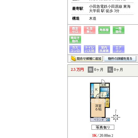
小田急電鉄小田原線 東海
最寄駅
大学前 駅 徒歩 3分
構造
木造
2.5 万円
敷
0ヶ月
礼
0ヶ月
1K
/ 20.00m
2