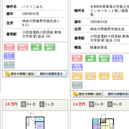
物件名
ハイツこみち
令和8年度東海大学新入
物件名
インターネット使い放題
築年
1983年03月
第..
神奈川県秦野市南矢名1-
築年
1985年03月
住所
8-13
住所
神奈川県秦野市南矢名
小田急電鉄小田原線 東海
最寄駅
大学前 駅 徒歩 5分
小田急電鉄小田原線 東海
最寄駅
大学前 駅 徒歩 12分
構造
軽量鉄骨造
2.8 万円
敷
0ヶ月
礼
1ヶ月
2.4 万円
敷
0ヶ月
礼
0ヶ月