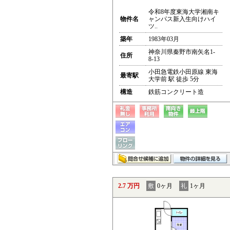
令和8年度東海大学湘南キ
物件名
ャンパス新入生向けハイ
ツ..
築年
1983年03月
神奈川県秦野市南矢名1-
住所
8-13
小田急電鉄小田原線 東海
最寄駅
大学前 駅 徒歩 5分
構造
鉄筋コンクリート造
2.7 万円
敷
0ヶ月
礼
1ヶ月