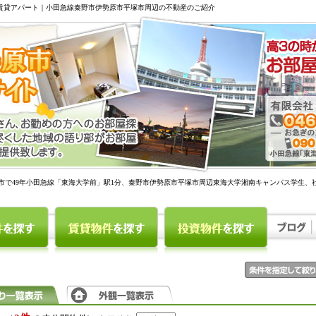
駅賃貸アパート｜小田急線秦野市伊勢原市平塚市周辺の不動産のご紹介
市で49年小田急線「東海大学前」駅1分、秦野市伊勢原市平塚市周辺東海大学湘南キャンパス学生、