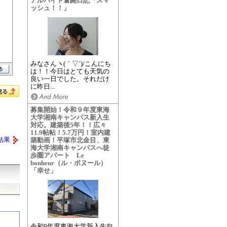
アルバイト奮闘日記「スマ
ッシュ！！」
みなさんヽ(｀▽´)/こんにち
は！！今日はとても天気の
良い一日でした。それだけ
に昨日...
募集開始！令和９年度東海
大学湘南キャンパス新入生
対応。建築後5年！！広々
11.9帖帖！5.7万円！室内建
結果
築動画！平塚市北金目、東
海大学湘南キャンパスへ徒
歩圏アパート Le
bonheur（ル・ボヌール）
「幸せ」
令和9年度東海大学新入生向