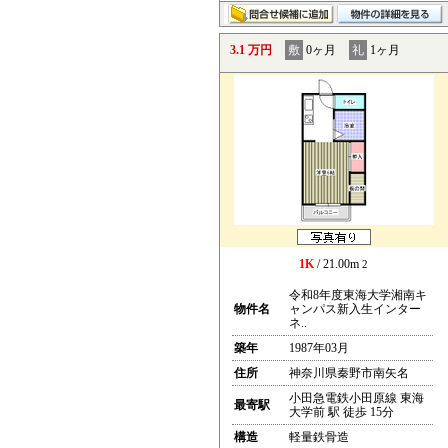
3.1 万円
敷
0ヶ月
礼
1ヶ月
1K
/ 21.00m
2
令和8年度東海大学湘南キ
物件名
ャンパス新入生インター
ネ..
築年
1987年03月
住所
神奈川県秦野市南矢名
小田急電鉄小田原線 東海
最寄駅
大学前 駅 徒歩 15分
構造
軽量鉄骨造