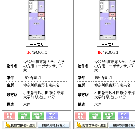
1K
/ 20.00m
1K
/ 20.00m
2
2
令和8年度東海大学ご入学
令和8年度東海大学ご入
物件名
の方用コーポサンサンB
物件名
の方用コーポサンサンB
家..
家..
築年
1994年01月
築年
1994年01月
住所
神奈川県秦野市南矢名
住所
神奈川県秦野市南矢名
小田急電鉄小田原線 東海
小田急電鉄小田原線 東海
最寄駅
最寄駅
大学前 駅 徒歩 15分
大学前 駅 徒歩 15分
構造
木造
構造
木造