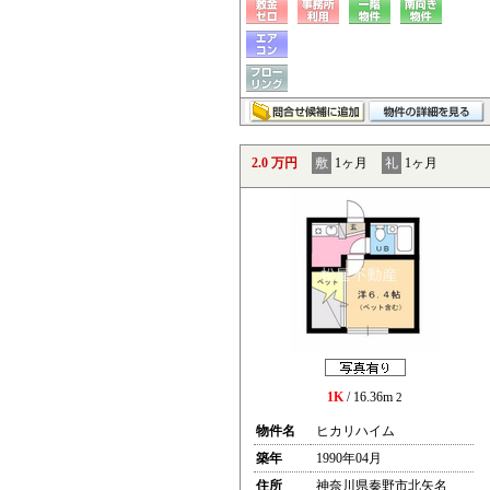
2.0 万円
敷
1ヶ月
礼
1ヶ月
1K
/ 16.36m
2
物件名
ヒカリハイム
築年
1990年04月
住所
神奈川県秦野市北矢名