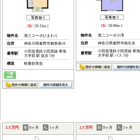
1K
/ 20.00m
1K
/ 20.32m
2
2
物件名
第二コーポ小澤
物件名
第三コーポひまわり
住所
神奈川県秦野市南矢名
住所
神奈川県秦野市鶴巻南34
小田急電鉄小田原線 東海
小田急電鉄小田原線 東海
最寄駅
最寄駅
大学前 駅 バス 5分
大学前 駅 徒歩 5分
構造
軽量鉄骨造
2.3 万円
敷
0ヶ月
礼
1ヶ月
2.3 万円
敷
0ヶ月
礼
1ヶ月