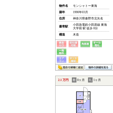
物件名
モンシャトー東海
築年
1990年03月
住所
神奈川県秦野市北矢名
小田急電鉄小田原線 東海
最寄駅
大学前 駅 徒歩 8分
構造
木造
2.1 万円
敷
0ヶ月
礼
1ヶ月