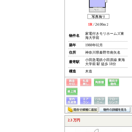
1R
/ 24.00m
2
家電付きモリホームズ東
物件名
海大学前
築年
1988年02月
住所
神奈川県秦野市南矢名
小田急電鉄小田原線 東海
最寄駅
大学前 駅 徒歩 18分
構造
木造
2.3 万円