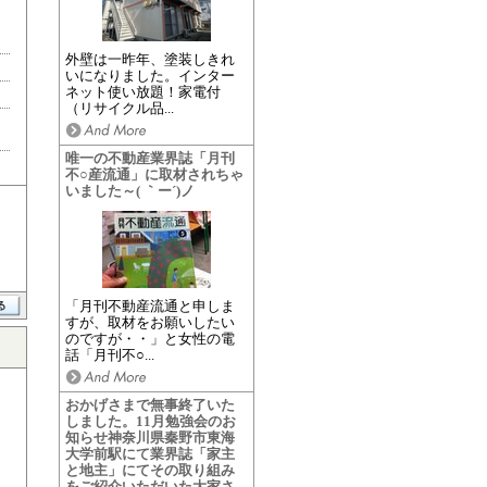
外壁は一昨年、塗装しきれ
いになりました。インター
ネット使い放題！家電付
（リサイクル品...
唯一の不動産業界誌「月刊
不○産流通」に取材されちゃ
いました～( ｀ー´)ノ
「月刊不動産流通と申しま
すが、取材をお願いしたい
のですが・・」と女性の電
話「月刊不○...
おかげさまで無事終了いた
しました。11月勉強会のお
知らせ神奈川県秦野市東海
大学前駅にて業界誌「家主
と地主」にてその取り組み
をご紹介いただいた大家さ