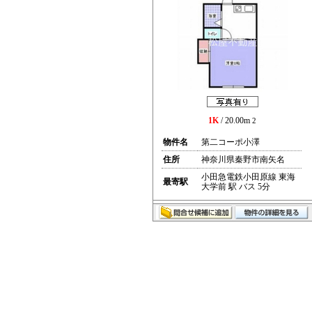
1K
/ 20.00m
2
物件名
第二コーポ小澤
住所
神奈川県秦野市南矢名
小田急電鉄小田原線 東海
最寄駅
大学前 駅 バス 5分