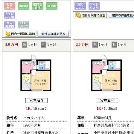
2.0 万円
敷
1ヶ月
礼
1ヶ月
2.0 万円
敷
1ヶ月
礼
1ヶ月
1K
/ 16.36m
1K
/ 16.36m
2
2
物件名
ヒカリハイム
築年
1990年04月
築年
1990年04月
住所
神奈川県秦野市北矢名
住所
神奈川県秦野市北矢名
小田急電鉄小田原線 東海