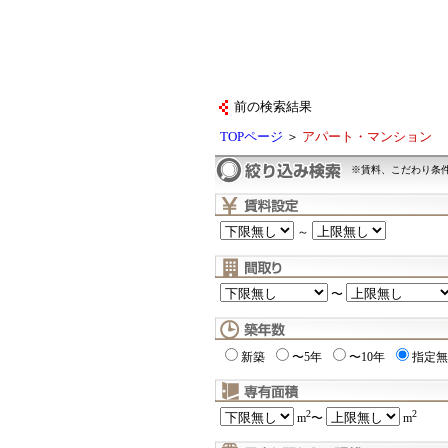
前の検索結果
TOPページ
＞
アパート・マンション
※賃料、こだわり条
～
〜
新築
〜5年
〜10年
指定無
2
2
m
〜
m