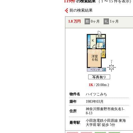
119件
の検索結果
（ 1 〜 15 件を表示
前の検索結果
1.8 万円
敷
0ヶ月
礼
1ヶ月
1K
/ 20.00m
2
物件名
ハイツこみち
築年
1983年03月
神奈川県秦野市南矢名1-
住所
8-13
小田急電鉄小田原線 東海
最寄駅
大学前 駅 徒歩 5分