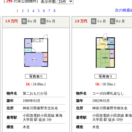
2件
） (
の未公開物件)
表示件数
次の検索
1
2
3
4
5
6
7
8
1.9 万円
敷
0ヶ月
礼
0ヶ月
2.0 万円
敷
1ヶ月
礼
0ヶ月
1K
/ 24.00m
1K
/ 18.50m
2
2
物件名
第二おもだか荘
物件名
コーポ白樺礼金なし
築年
1980年03月
築年
1982年03月
住所
神奈川県秦野市北矢名
住所
神奈川県秦野市南矢名
小田急電鉄小田原線 東海
小田急電鉄小田原線 東海
最寄駅
最寄駅
大学前 駅 徒歩 3分
大学前 駅 徒歩 10分
構造
木造
構造
木造