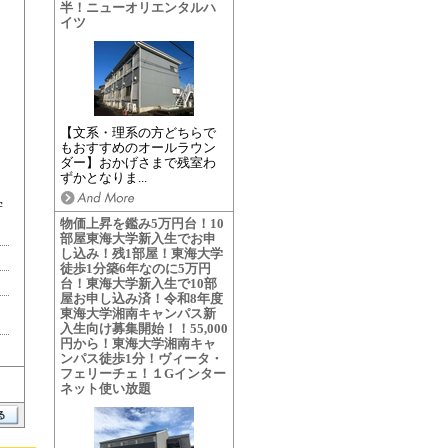
半！ニューオリエンタルハ
イツ
【文系・理系の方どちらで
もおすすめのオールラウン
ダー】おかげさまで残室わ
ずかとなりま...
学
物価上昇を鑑み5万円台！10
部屋東海大学新入生でお申
し込み！残1部屋！東海大学
徒歩1分築6年なのに5万円
台！東海大学新入生で10部
屋お申し込み済！令和8年度
東海大学湘南キャンパス新
入生向け募集開始！！55,000
円から！東海大学湘南キャ
ンパス徒歩1分！ヴィータ・
フェリーチェ！１Gインター
ネット使い放題