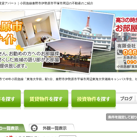
駅賃貸アパート｜小田急線秦野市伊勢原市平塚市周辺の不動産のご紹介
市で49年小田急線「東海大学前」駅1分、秦野市伊勢原市平塚市周辺東海大学湘南キャンパス学生、