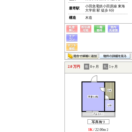
小田急電鉄小田原線 東海
最寄駅
大学前 駅 徒歩 6分
構造
木造
2.0 万円
敷
0ヶ月
礼
1ヶ月
1K
/ 22.00m
2