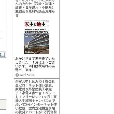
んのみかた（税金・法律・
建築・資産運用・不動産）
勉強会＆無料相談会お知ら
せ
おかげさまで無事終了いた
しました！！おはようござ
います。本日は秋晴れの秦
野市、東海...
全室お申し込み済！敷金礼
金ゼロ！ネット使い放題、
家電付き外壁塗装工事完
了！家電４点つき！ベッド
も！フリーレント1ヶ月！東
海大学湘南キャンパスまで
歩いて5分インターネット使
い放題・室内洗濯機置き場
の賃貸アパートが3万円台前