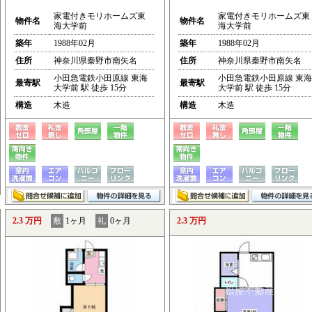
家電付きモリホームズ東
家電付きモリホームズ東
物件名
物件名
海大学前
海大学前
築年
1988年02月
築年
1988年02月
住所
神奈川県秦野市南矢名
住所
神奈川県秦野市南矢名
小田急電鉄小田原線 東海
小田急電鉄小田原線 東海
最寄駅
最寄駅
大学前 駅 徒歩 15分
大学前 駅 徒歩 15分
構造
木造
構造
木造
2.3 万円
敷
1ヶ月
礼
0ヶ月
2.3 万円