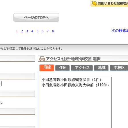
次の検索
1
2
3
4
5
6
7
8
件などを指定して物件を絞り込むことができます。
沿線
住所
アクセス
地域
学校区
し