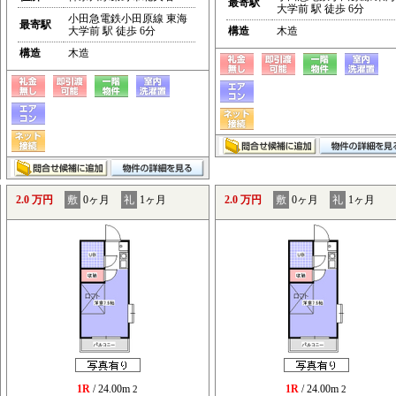
最寄駅
大学前 駅 徒歩 6分
小田急電鉄小田原線 東海
最寄駅
大学前 駅 徒歩 6分
構造
木造
構造
木造
2.0 万円
敷
0ヶ月
礼
1ヶ月
2.0 万円
敷
0ヶ月
礼
1ヶ月
1R
/ 24.00m
1R
/ 24.00m
2
2