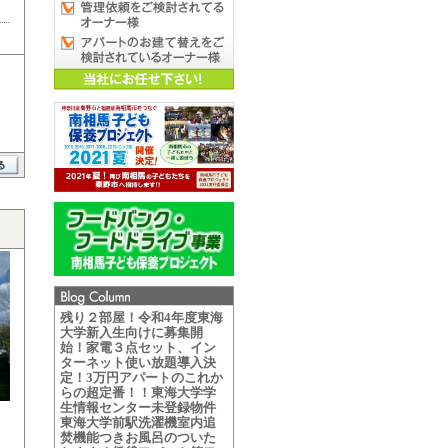
残り２部屋！令和4年度東海
大学新入生向けに募集開
始！家電３点セット、イン
ターネット使い放題導入決
定！3万円アパートのこれか
らの超定番！！東海大学学
生情報センター未登録物件
東海大学前駅洗濯機室内追
焚機能つきお風呂のついた