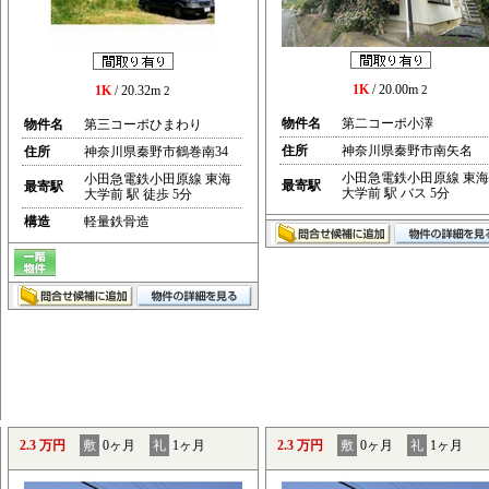
1K
/ 20.00m
1K
/ 20.32m
2
2
物件名
第二コーポ小澤
物件名
第三コーポひまわり
住所
神奈川県秦野市南矢名
住所
神奈川県秦野市鶴巻南34
小田急電鉄小田原線 東海
小田急電鉄小田原線 東海
最寄駅
最寄駅
大学前 駅 バス 5分
大学前 駅 徒歩 5分
構造
軽量鉄骨造
2.3 万円
敷
0ヶ月
礼
1ヶ月
2.3 万円
敷
0ヶ月
礼
1ヶ月