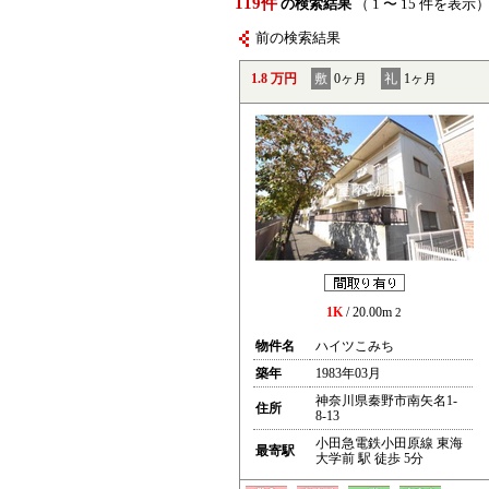
119件
の検索結果
（ 1 〜 15 件を表示
前の検索結果
1.8 万円
敷
0ヶ月
礼
1ヶ月
1K
/ 20.00m
2
物件名
ハイツこみち
築年
1983年03月
神奈川県秦野市南矢名1-
住所
8-13
小田急電鉄小田原線 東海
最寄駅
大学前 駅 徒歩 5分