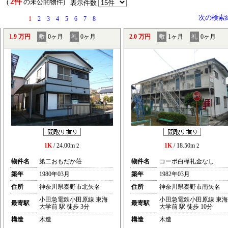
2件
） (
の未公開物件)
表示件数
次の検索
1
2
3
4
5
6
7
8
1.9 万円
敷
0ヶ月
礼
0ヶ月
2.0 万円
敷
1ヶ月
礼
0ヶ月
1K
/ 24.00m
1K
/ 18.50m
2
2
物件名
第二おもだか荘
物件名
コーポ白樺礼金なし
築年
1980年03月
築年
1982年03月
住所
神奈川県秦野市北矢名
住所
神奈川県秦野市南矢名
小田急電鉄小田原線 東海
小田急電鉄小田原線 東海
最寄駅
最寄駅
大学前 駅 徒歩 3分
大学前 駅 徒歩 10分
構造
木造
構造
木造