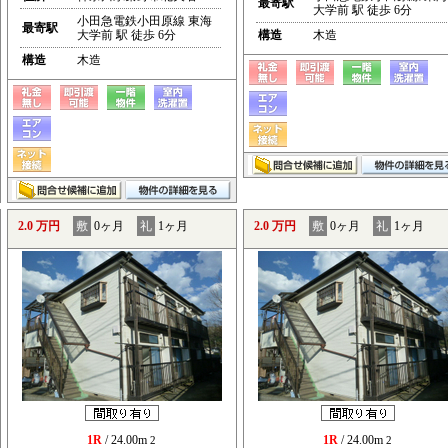
最寄駅
大学前 駅 徒歩 6分
小田急電鉄小田原線 東海
最寄駅
大学前 駅 徒歩 6分
構造
木造
構造
木造
2.0 万円
敷
0ヶ月
礼
1ヶ月
2.0 万円
敷
0ヶ月
礼
1ヶ月
1R
/ 24.00m
1R
/ 24.00m
2
2