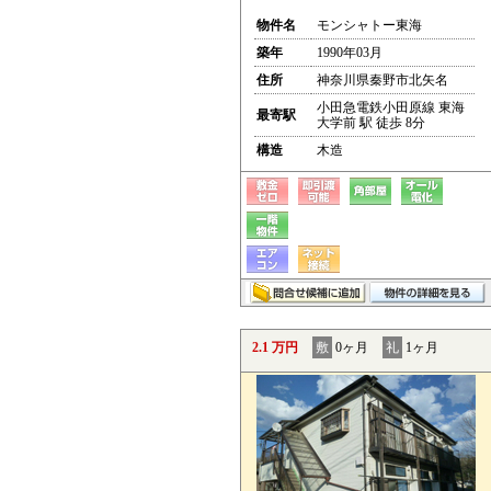
物件名
モンシャトー東海
築年
1990年03月
住所
神奈川県秦野市北矢名
小田急電鉄小田原線 東海
最寄駅
大学前 駅 徒歩 8分
構造
木造
2.1 万円
敷
0ヶ月
礼
1ヶ月