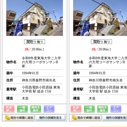
1K
/ 20.00m
1K
/ 20.00m
2
2
令和8年度東海大学ご入学
令和8年度東海大学ご入
物件名
の方用コーポサンサンB
物件名
の方用コーポサンサンB
家..
家..
築年
1994年01月
築年
1994年01月
住所
神奈川県秦野市南矢名
住所
神奈川県秦野市南矢名
小田急電鉄小田原線 東海
小田急電鉄小田原線 東海
最寄駅
最寄駅
大学前 駅 徒歩 15分
大学前 駅 徒歩 15分
構造
木造
構造
木造