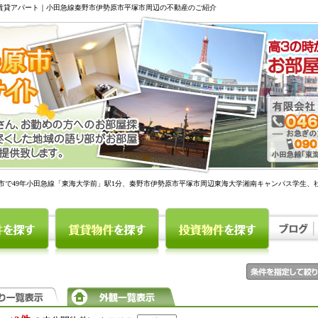
駅賃貸アパート｜小田急線秦野市伊勢原市平塚市周辺の不動産のご紹介
市で49年小田急線「東海大学前」駅1分、秦野市伊勢原市平塚市周辺東海大学湘南キャンパス学生、