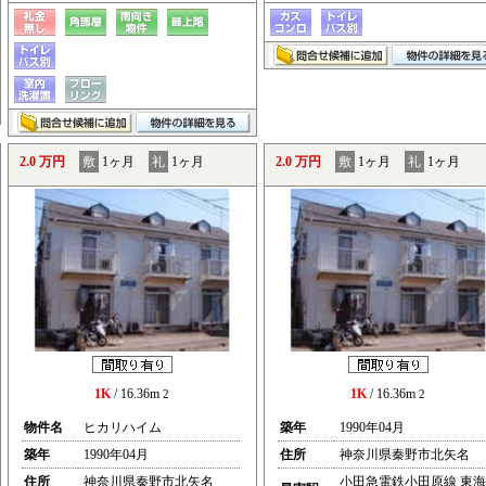
2.0 万円
敷
1ヶ月
礼
1ヶ月
2.0 万円
敷
1ヶ月
礼
1ヶ月
1K
/ 16.36m
1K
/ 16.36m
2
2
物件名
ヒカリハイム
築年
1990年04月
築年
1990年04月
住所
神奈川県秦野市北矢名
住所
神奈川県秦野市北矢名
小田急電鉄小田原線 東海