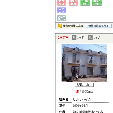
2.0 万円
敷
1ヶ月
礼
1ヶ月
1K
/ 16.36m
2
物件名
ヒカリハイム
築年
1990年04月
住所
神奈川県秦野市北矢名