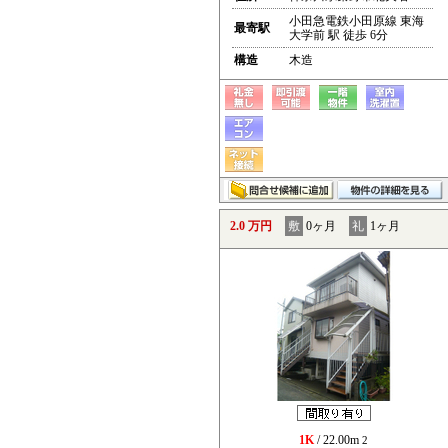
小田急電鉄小田原線 東海
最寄駅
大学前 駅 徒歩 6分
構造
木造
2.0 万円
敷
0ヶ月
礼
1ヶ月
1K
/ 22.00m
2