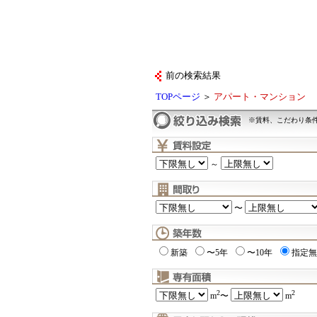
前の検索結果
TOPページ
＞
アパート・マンション
※賃料、こだわり条
～
〜
新築
〜5年
〜10年
指定無
2
2
m
〜
m