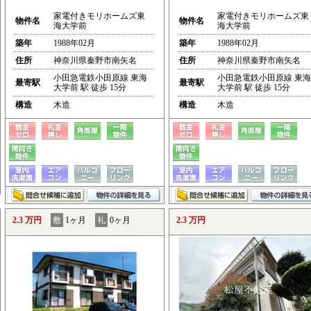
家電付きモリホームズ東
家電付きモリホームズ東
物件名
物件名
海大学前
海大学前
築年
1988年02月
築年
1988年02月
住所
神奈川県秦野市南矢名
住所
神奈川県秦野市南矢名
小田急電鉄小田原線 東海
小田急電鉄小田原線 東海
最寄駅
最寄駅
大学前 駅 徒歩 15分
大学前 駅 徒歩 15分
構造
木造
構造
木造
2.3 万円
敷
1ヶ月
礼
0ヶ月
2.3 万円