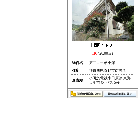
1K
/ 20.00m
2
物件名
第二コーポ小澤
住所
神奈川県秦野市南矢名
小田急電鉄小田原線 東海
最寄駅
大学前 駅 バス 5分