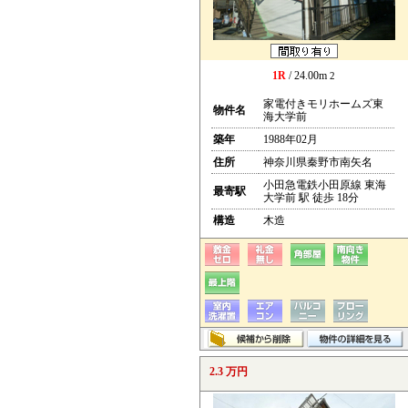
1R
/ 24.00m
2
家電付きモリホームズ東
物件名
海大学前
築年
1988年02月
住所
神奈川県秦野市南矢名
小田急電鉄小田原線 東海
最寄駅
大学前 駅 徒歩 18分
構造
木造
2.3 万円