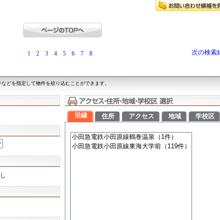
次の検索
1
2
3
4
5
6
7
8
件などを指定して物件を絞り込むことができます。
沿線
住所
アクセス
地域
学校区
し