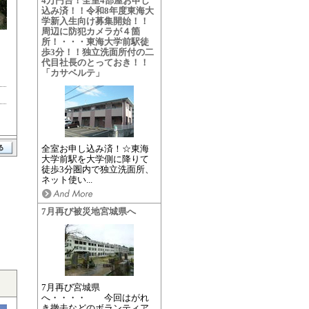
4万円台！全室4部屋お申し
込み済！！令和8年度東海大
学新入生向け募集開始！！
周辺に防犯カメラが４箇
所！・・・東海大学前駅徒
歩3分！！独立洗面所付の二
代目社長のとっておき！！
「カサベルテ」
全室お申し込み済！☆東海
大学前駅を大学側に降りて
徒歩3分圏内で独立洗面所、
ネット使い...
7月再び被災地宮城県へ
7月再び宮城県
へ・・・・ 今回はがれ
き撤去などのボランティア