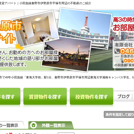
駅賃貸アパート｜小田急線秦野市伊勢原市平塚市周辺の不動産のご紹介
市で49年小田急線「東海大学前」駅1分、秦野市伊勢原市平塚市周辺東海大学湘南キャンパス学生、