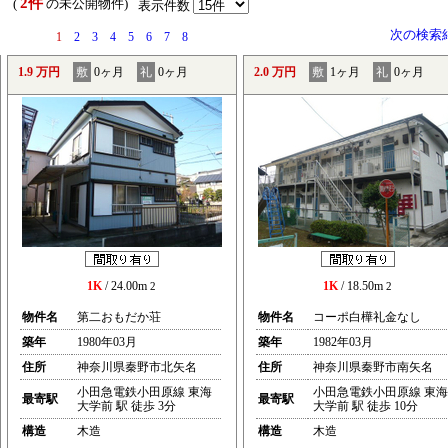
2件
） (
の未公開物件)
表示件数
次の検索
1
2
3
4
5
6
7
8
1.9 万円
敷
0ヶ月
礼
0ヶ月
2.0 万円
敷
1ヶ月
礼
0ヶ月
1K
/ 24.00m
1K
/ 18.50m
2
2
物件名
第二おもだか荘
物件名
コーポ白樺礼金なし
築年
1980年03月
築年
1982年03月
住所
神奈川県秦野市北矢名
住所
神奈川県秦野市南矢名
小田急電鉄小田原線 東海
小田急電鉄小田原線 東海
最寄駅
最寄駅
大学前 駅 徒歩 3分
大学前 駅 徒歩 10分
構造
木造
構造
木造