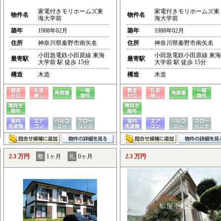
家電付きモリホームズ東
家電付きモリホームズ東
物件名
物件名
海大学前
海大学前
築年
1988年02月
築年
1988年02月
住所
神奈川県秦野市南矢名
住所
神奈川県秦野市南矢名
小田急電鉄小田原線 東海
小田急電鉄小田原線 東海
最寄駅
最寄駅
大学前 駅 徒歩 15分
大学前 駅 徒歩 15分
構造
木造
構造
木造
2.3 万円
敷
1ヶ月
礼
0ヶ月
2.3 万円