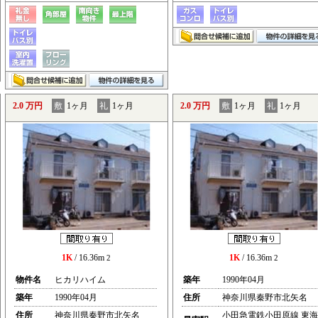
2.0 万円
敷
1ヶ月
礼
1ヶ月
2.0 万円
敷
1ヶ月
礼
1ヶ月
1K
/ 16.36m
1K
/ 16.36m
2
2
物件名
ヒカリハイム
築年
1990年04月
築年
1990年04月
住所
神奈川県秦野市北矢名
住所
神奈川県秦野市北矢名
小田急電鉄小田原線 東海