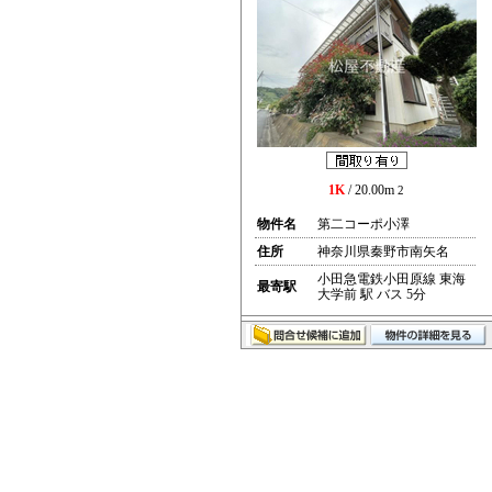
1K
/ 20.00m
2
物件名
第二コーポ小澤
住所
神奈川県秦野市南矢名
小田急電鉄小田原線 東海
最寄駅
大学前 駅 バス 5分