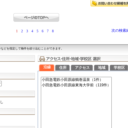
次の検索
1
2
3
4
5
6
7
8
件などを指定して物件を絞り込むことができます。
沿線
住所
アクセス
地域
学校区
し