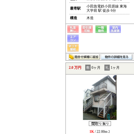
小田急電鉄小田原線 東海
最寄駅
大学前 駅 徒歩 6分
構造
木造
2.0 万円
敷
0ヶ月
礼
1ヶ月
1K
/ 22.00m
2