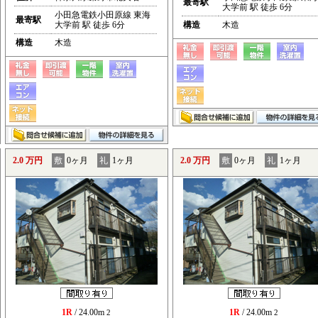
最寄駅
大学前 駅 徒歩 6分
小田急電鉄小田原線 東海
最寄駅
大学前 駅 徒歩 6分
構造
木造
構造
木造
2.0 万円
敷
0ヶ月
礼
1ヶ月
2.0 万円
敷
0ヶ月
礼
1ヶ月
1R
/ 24.00m
1R
/ 24.00m
2
2