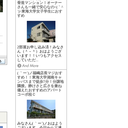
骨造マンション！オーナー
さんも一緒で安心なの<(｀^
´)>東海大学女子学生におす
すめ
2部屋お申し込み済！みなさ
ん（＾－＾）おはようござ
います！！いつもアクセス
していただ...
( ｀ー´)ノ福嶋店長マジおす
すめ！！東海大学湘南キャ
ンパスまで徒歩7分！分譲地
隣接。静けさと広さを兼ね
備えたおすすめのアパート
コーポ桂Ｃ
みなさん( ｀ー´)ノおはよう
ございます。今日から三連