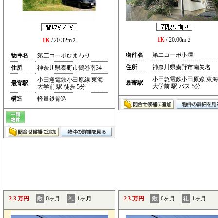
1K
/ 20.00m
1K
/ 20.32m
2
2
物件名
第二コーポ小澤
物件名
第三コーポひまわり
住所
神奈川県秦野市南矢名
住所
神奈川県秦野市鶴巻南34
小田急電鉄小田原線 東海
小田急電鉄小田原線 東海
最寄駅
最寄駅
大学前 駅 バス 5分
大学前 駅 徒歩 5分
構造
軽量鉄骨造
2.3 万円
敷
0ヶ月
礼
1ヶ月
2.3 万円
敷
0ヶ月
礼
1ヶ月