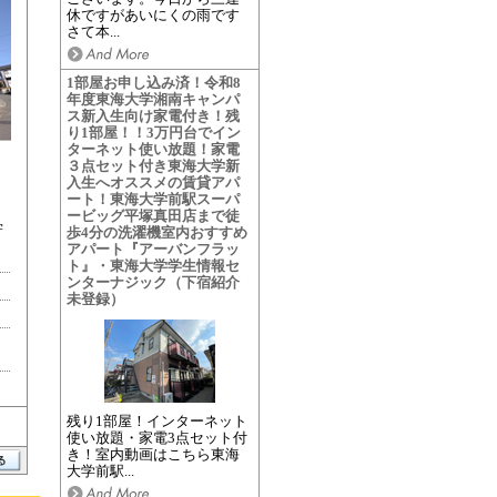
休ですがあいにくの雨です
さて本...
1部屋お申し込み済！令和8
年度東海大学湘南キャンパ
ス新入生向け家電付き！残
り1部屋！！3万円台でイン
ターネット使い放題！家電
３点セット付き東海大学新
入生へオススメの賃貸アパ
ート！東海大学前駅スーパ
ービッグ平塚真田店まで徒
学
歩4分の洗濯機室内おすすめ
アパート『アーバンフラッ
ト』・東海大学学生情報セ
ンターナジック（下宿紹介
未登録）
残り1部屋！インターネット
使い放題・家電3点セット付
き！室内動画はこちら東海
大学前駅...