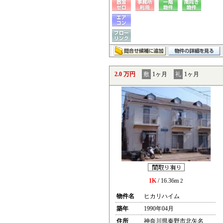
2.0 万円
敷
1ヶ月
礼
1ヶ月
1K
/ 16.36m
2
物件名
ヒカリハイム
築年
1990年04月
住所
神奈川県秦野市北矢名