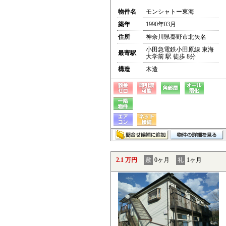
物件名
モンシャトー東海
築年
1990年03月
住所
神奈川県秦野市北矢名
小田急電鉄小田原線 東海
最寄駅
大学前 駅 徒歩 8分
構造
木造
2.1 万円
敷
0ヶ月
礼
1ヶ月