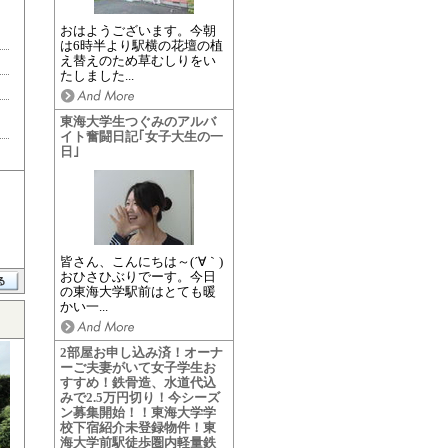
おはようございます。今朝
は6時半より駅横の花壇の植
え替えのため草むしりをい
たしました...
東海大学生つぐみのアルバ
イト奮闘日記｢女子大生の一
日｣
皆さん、こんにちは～(´∀｀)
おひさひぶりでーす。今日
の東海大学駅前はとても暖
かい一...
2部屋お申し込み済！オーナ
ーご夫妻がいて女子学生お
すすめ！鉄骨造、水道代込
みで2.5万円切り！今シーズ
ン募集開始！！東海大学学
校下宿紹介未登録物件！東
海大学前駅徒歩圏内軽量鉄