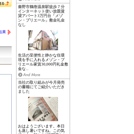
秦野市鶴巻温泉駅徒歩７分
インターネット使い放題賃
貸アパート3万円台「メゾ
ン・プリエール」敷金礼金
なし
結果
生活の至便性と静かな住環
境を手に入れるメゾン・プ
リエール家賃30,000円礼金敷
金な...
当社の取り組みが今月発売
の書籍にてご紹介いただき
ました
おはようございます。本日
も蒸し暑いですね。この気