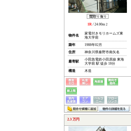
1R
/ 24.00m
2
家電付きモリホームズ東
物件名
海大学前
築年
1988年02月
住所
神奈川県秦野市南矢名
小田急電鉄小田原線 東海
最寄駅
大学前 駅 徒歩 18分
構造
木造
2.3 万円