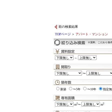
前の検索結果
TOPページ
＞
アパート・マンション
※賃料、こだわり条
～
〜
新築
〜5年
〜10年
指定無
2
2
m
〜
m