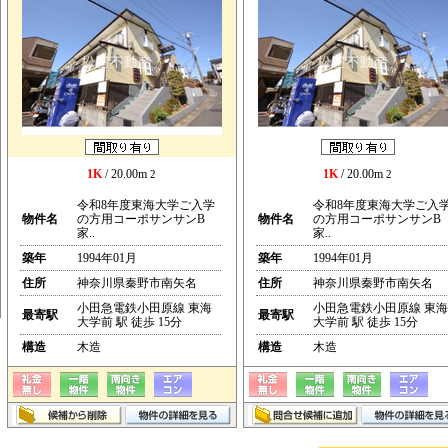
1K
/ 20.00m
1K
/ 20.00m
2
2
令和8年度東海大学ご入学
令和8年度東海大学ご入
物件名
の方用コーポサンサンB
物件名
の方用コーポサンサンB
家..
家..
築年
1994年01月
築年
1994年01月
住所
神奈川県秦野市南矢名
住所
神奈川県秦野市南矢名
小田急電鉄小田原線 東海
小田急電鉄小田原線 東海
最寄駅
最寄駅
大学前 駅 徒歩 15分
大学前 駅 徒歩 15分
構造
木造
構造
木造