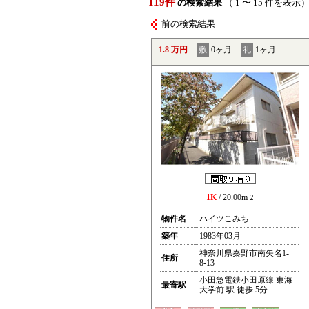
119件
の検索結果
（ 1 〜 15 件を表示
前の検索結果
1.8 万円
敷
0ヶ月
礼
1ヶ月
1K
/ 20.00m
2
物件名
ハイツこみち
築年
1983年03月
神奈川県秦野市南矢名1-
住所
8-13
小田急電鉄小田原線 東海
最寄駅
大学前 駅 徒歩 5分