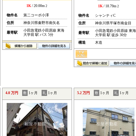
1K
/ 20.00m
2
1K
/ 18.79m
2
物件名
第二コーポ小澤
物件名
シャンティC
住所
神奈川県秦野市南矢名
住所
神奈川県平塚市南金目
小田急電鉄小田原線 東海
小田急電鉄小田原線 東海
最寄駅
最寄駅
大学前 駅 バス 5分
大学前 駅 徒歩 30分
構造
木造
4.0 万円
敷
1ヶ月
礼
1ヶ月
5.2 万円
敷
1ヶ月
礼
1ヶ月