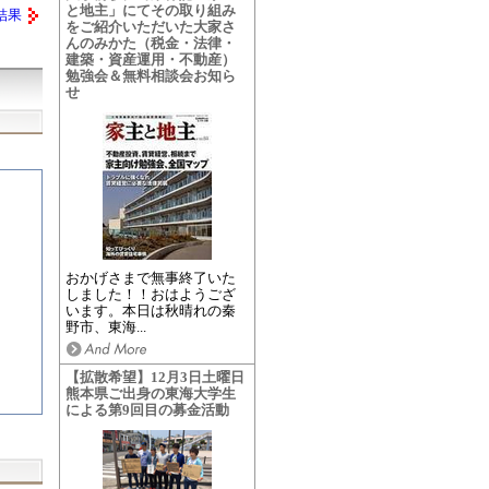
と地主」にてその取り組み
結果
をご紹介いただいた大家さ
んのみかた（税金・法律・
建築・資産運用・不動産）
勉強会＆無料相談会お知ら
せ
おかげさまで無事終了いた
しました！！おはようござ
います。本日は秋晴れの秦
野市、東海...
【拡散希望】12月3日土曜日
熊本県ご出身の東海大学生
による第9回目の募金活動