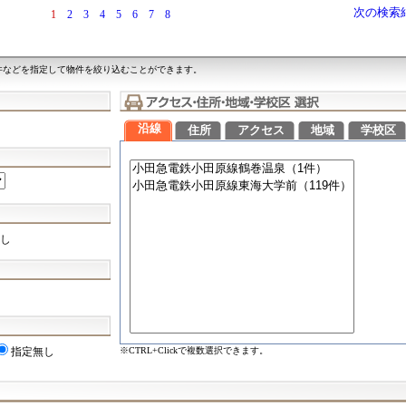
次の検索
1
2
3
4
5
6
7
8
件などを指定して物件を絞り込むことができます。
沿線
住所
アクセス
地域
学校区
し
※CTRL+Clickで複数選択できます。
指定無し