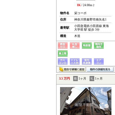
1K
/ 24.00m
2
物件名
栄コーポ
住所
神奈川県秦野市南矢名1
小田急電鉄小田原線 東海
最寄駅
大学前 駅 徒歩 3分
構造
木造
3.5 万円
敷
1ヶ月
礼
1ヶ月