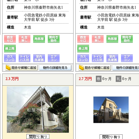
住所
神奈川県秦野市南矢名1
住所
神奈川県秦野市南矢名1
小田急電鉄小田原線 東海
小田急電鉄小田原線 東海
最寄駅
最寄駅
大学前 駅 徒歩 3分
大学前 駅 徒歩 3分
構造
木造
構造
木造
2.3 万円
2.7 万円
敷
0ヶ月
礼
0ヶ月