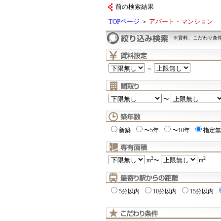
前の検索結果
TOPページ
＞
アパート・マンション
※賃料、こだわり条
～
〜
新築
〜5年
〜10年
指定無
2
2
m
〜
m
5分以内
10分以内
15分以内