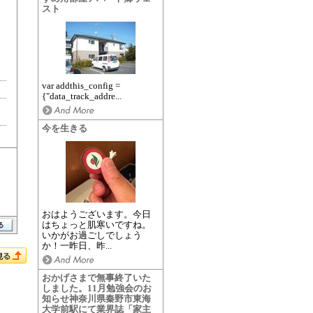
スト
var addthis_config =
{"data_track_addre...
今を生きる
おはようございます。今日
はちょっと肌寒いですね。
いかがお過ごしでしょう
か！一昨日、昨...
おかげさまで無事終了いた
しました。11月勉強会のお
知らせ神奈川県秦野市東海
大学前駅にて業界誌「家主