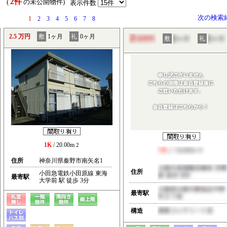
2件
） (
の未公開物件)
表示件数
次の検索
1
2
3
4
5
6
7
8
2.5 万円
敷
1ヶ月
礼
0ヶ月
敷
礼
1K
/ 20.00m
2
住所
神奈川県秦野市南矢名1
住所
小田急電鉄小田原線 東海
最寄駅
大学前 駅 徒歩 3分
最寄駅
構造