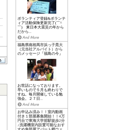
ボランティア登録&ボランテ
ィア活動保険更新完了(￣^
￣)ゞ東日本大震災の年から
だから...
福島県南相馬市浜っ子晃大
（元当社アルバイト）から
のメッセージ「福島の今」
お世話になっております。
早いもので５月も終わりで
すね。毎月開催している勉
強会。２７日...
お申込み済み！！室内動画
付き１部屋募集開始！！4万
円台で東海大学前駅徒歩2分
♪洗濯機室内設置可能なおす
すめ角部屋アパート郷ウェ