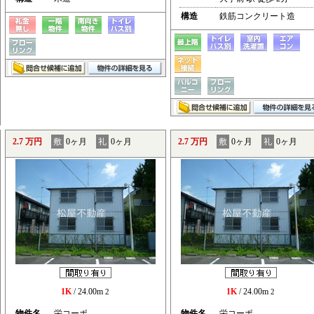
構造
鉄筋コンクリート造
2.7 万円
敷
0ヶ月
礼
0ヶ月
2.7 万円
敷
0ヶ月
礼
0ヶ月
1K
/ 24.00m
1K
/ 24.00m
2
2
物件名
栄コーポ
物件名
栄コーポ