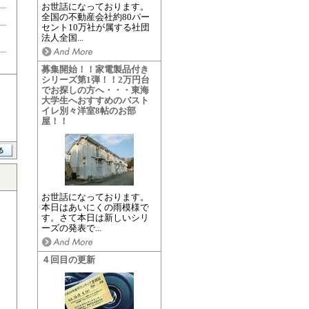
お世話になっております。
全国の不動産会社約80パー
セント10万社が属する社団
法人全国...
募集開始！！家電製品付き
シリーズ第1弾！！2万円台
でお探しの方へ・・・東海
大学生へおすすめのバスト
イレ別々洋室8帖のお部
屋！！
お世話になっております。
本日はあいにくの雨模様で
す。さて本日は新しいシリ
ーズの発表で...
４回目の更新