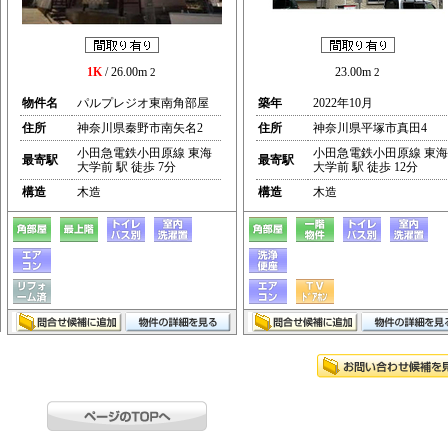
1K
/ 26.00m
23.00m
2
2
物件名
パルプレジオ東南角部屋
築年
2022年10月
住所
神奈川県秦野市南矢名2
住所
神奈川県平塚市真田4
小田急電鉄小田原線 東海
小田急電鉄小田原線 東海
最寄駅
最寄駅
大学前 駅 徒歩 7分
大学前 駅 徒歩 12分
構造
木造
構造
木造