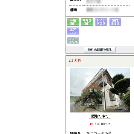
構造
2.3 万円
1K
/ 20.00m
2
物件名
第二コーポ小澤