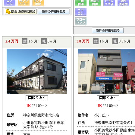
2.4 万円
敷
1ヶ月
礼
0ヶ月
3.8 万円
敷
1ヶ月
礼
0.5ヶ月
1K
/ 21.00m
1K
/ 24.00m
2
2
住所
神奈川県秦野市北矢名
物件名
小川ビル
小田急電鉄小田原線 東海
住所
神奈川県秦野市南矢名1
最寄駅
大学前 駅 徒歩 4分
小田急電鉄小田原線 東海
最寄駅
構造
木造
大学前 駅 徒歩 2分