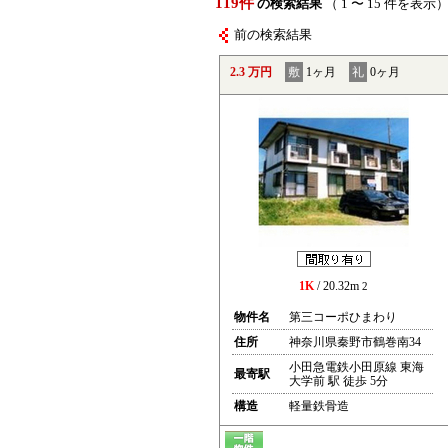
119件
の検索結果
（ 1 〜 15 件を表示
前の検索結果
2.3 万円
敷
1ヶ月
礼
0ヶ月
1K
/ 20.32m
2
物件名
第三コーポひまわり
住所
神奈川県秦野市鶴巻南34
小田急電鉄小田原線 東海
最寄駅
大学前 駅 徒歩 5分
構造
軽量鉄骨造