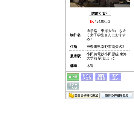
1K
/ 24.00m
2
通学路・東海大学にも近
物件名
く女子学生さんにおすす
め！..
住所
神奈川県秦野市南矢名2
小田急電鉄小田原線 東海
最寄駅
大学前 駅 徒歩 7分
構造
木造