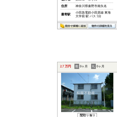
住所
神奈川県秦野市南矢名
小田急電鉄小田原線 東海
最寄駅
大学前 駅 バス 5分
2.7 万円
敷
0ヶ月
礼
0ヶ月