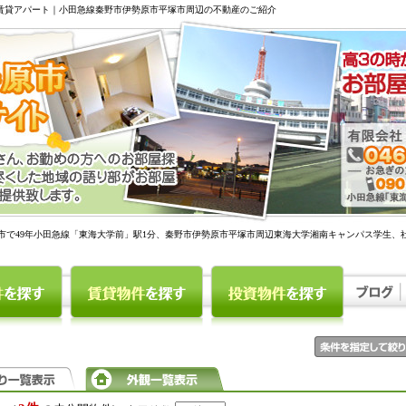
駅賃貸アパート｜小田急線秦野市伊勢原市平塚市周辺の不動産のご紹介
市で49年小田急線「東海大学前」駅1分、秦野市伊勢原市平塚市周辺東海大学湘南キャンパス学生、