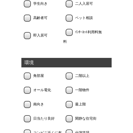
学生向き
二人入居可
高齢者可
ペット相談
ｲﾝﾀｰﾈｯﾄ利用料無
即入居可
料
環境
角部屋
二階以上
オール電化
一階物件
南向き
最上階
日当たり良好
閑静な住宅街
コンビニ近くに有
分譲賃貸