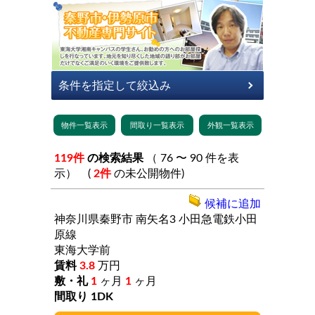
119件
の検索結果
（ 76 〜 90 件を表
示） (
2件
の未公開物件)
候補に追加
神奈川県秦野市
南矢名3
小田急電鉄小田
原線
東海大学前
3.8
万円
1
ヶ月
1
ヶ月
1DK