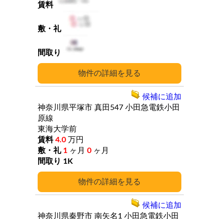
詳細
候補に追加
神奈川県平塚市
真田547
小田急電鉄小田
原線
東海大学前
4.0
万円
1
ヶ月
0
ヶ月
1K
詳細
候補に追加
神奈川県秦野市
南矢名1
小田急電鉄小田