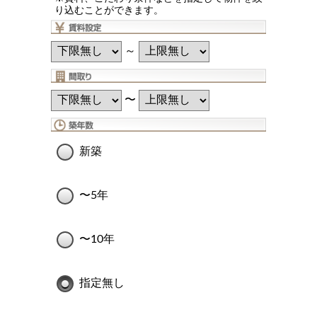
り込むことができます。
～
〜
新築
〜5年
〜10年
指定無し