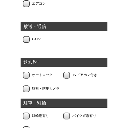
エアコン
放送・通信
CATV
ｾｷｭﾘﾃｨｰ
オートロック
TVドアホン付き
監視・防犯カメラ
駐車・駐輪
駐輪場有り
バイク置場有り