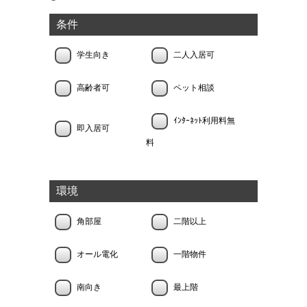
条件
学生向き
二人入居可
高齢者可
ペット相談
ｲﾝﾀｰﾈｯﾄ利用料無
即入居可
料
環境
角部屋
二階以上
オール電化
一階物件
南向き
最上階