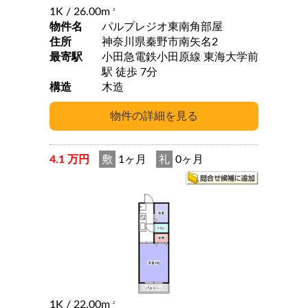
1K
/ 26.00m
2
物件名
パルプレジオ東南角部屋
住所
神奈川県秦野市南矢名2
最寄駅
小田急電鉄小田原線 東海大学前
駅 徒歩 7分
構造
木造
4.1 万円
敷
1ヶ月
礼
0ヶ月
1K
/ 22.00m
2