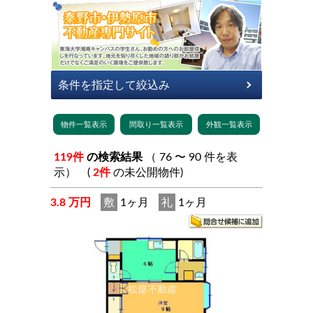
119件
の検索結果
（ 76 〜 90 件を表
示） (
2件
の未公開物件)
3.8 万円
敷
1ヶ月
礼
1ヶ月