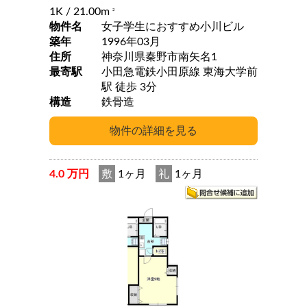
1K
/ 21.00m
2
物件名
女子学生におすすめ小川ビル
築年
1996年03月
住所
神奈川県秦野市南矢名1
最寄駅
小田急電鉄小田原線 東海大学前
駅 徒歩 3分
構造
鉄骨造
4.0 万円
敷
1ヶ月
礼
1ヶ月