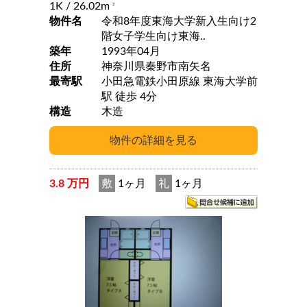
1K
/ 26.02m
2
物件名
令和8年度東海大学新入生向け2
階女子学生向け東海..
築年
1993年04月
住所
神奈川県秦野市南矢名
最寄駅
小田急電鉄小田原線 東海大学前
駅 徒歩 4分
構造
木造
3.8 万円
敷
1ヶ月
礼
1ヶ月