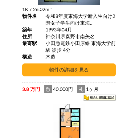
1K
/ 26.02m
2
物件名
令和8年度東海大学新入生向け2
階女子学生向け東海..
築年
1993年04月
住所
神奈川県秦野市南矢名
最寄駅
小田急電鉄小田原線 東海大学前
駅 徒歩 4分
構造
木造
3.8 万円
敷
40,000円
礼
1ヶ月