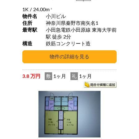
1K
/ 24.00m
2
物件名
小川ビル
住所
神奈川県秦野市南矢名1
最寄駅
小田急電鉄小田原線 東海大学前
駅 徒歩 2分
構造
鉄筋コンクリート造
3.8 万円
敷
1ヶ月
礼
1ヶ月