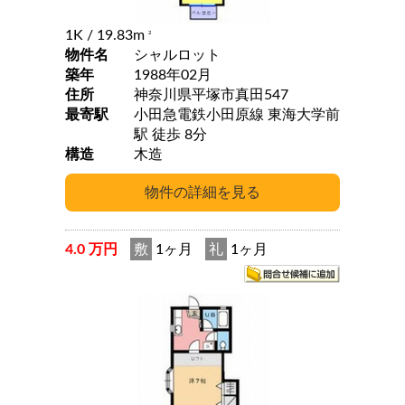
1K
/ 19.83m
2
物件名
シャルロット
築年
1988年02月
住所
神奈川県平塚市真田547
最寄駅
小田急電鉄小田原線 東海大学前
駅 徒歩 8分
構造
木造
4.0 万円
敷
1ヶ月
礼
1ヶ月