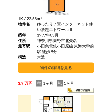
1K
/ 22.68m
2
物件名
ゆったり７畳インターネット使
い放題エトワールⅡ
築年
1997年03月
住所
神奈川県秦野市北矢名
最寄駅
小田急電鉄小田原線 東海大学前
駅 徒歩 9分
構造
木造
3.9 万円
敷
1ヶ月
礼
1ヶ月