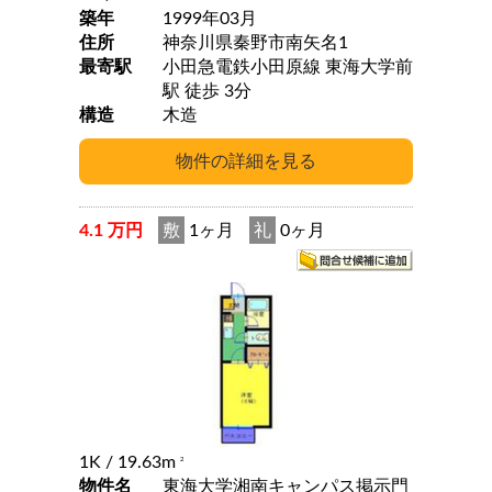
築年
1999年03月
住所
神奈川県秦野市南矢名1
最寄駅
小田急電鉄小田原線 東海大学前
駅 徒歩 3分
構造
木造
4.1 万円
敷
1ヶ月
礼
0ヶ月
1K
/ 19.63m
2
物件名
東海大学湘南キャンパス掲示門