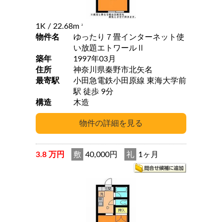
1K
/ 22.68m
2
物件名
ゆったり７畳インターネット使
い放題エトワールⅡ
築年
1997年03月
住所
神奈川県秦野市北矢名
最寄駅
小田急電鉄小田原線 東海大学前
駅 徒歩 9分
構造
木造
3.8 万円
敷
40,000円
礼
1ヶ月