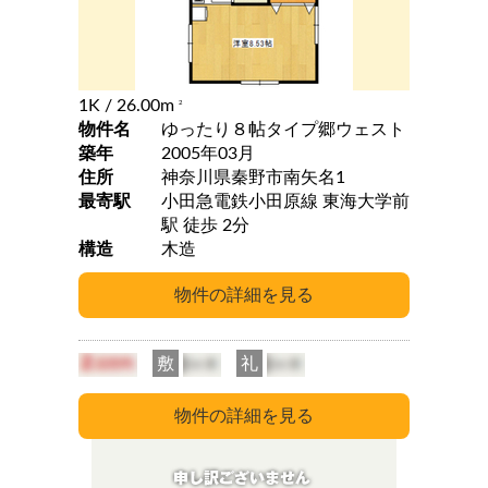
1K
/ 26.00m
2
物件名
ゆったり８帖タイプ郷ウェスト
築年
2005年03月
住所
神奈川県秦野市南矢名1
最寄駅
小田急電鉄小田原線 東海大学前
駅 徒歩 2分
構造
木造
敷
礼