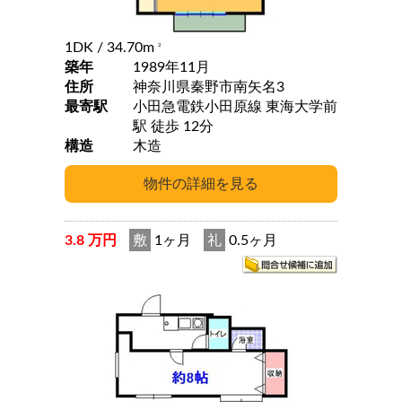
1DK
/ 34.70m
2
築年
1989年11月
住所
神奈川県秦野市南矢名3
最寄駅
小田急電鉄小田原線 東海大学前
駅 徒歩 12分
構造
木造
3.8 万円
敷
1ヶ月
礼
0.5ヶ月