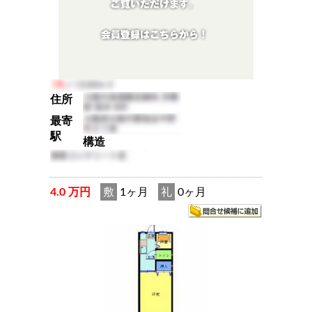
住所
最寄
駅
構造
4.0 万円
敷
1ヶ月
礼
0ヶ月