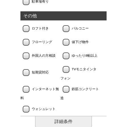
駐車場有り
その他
ロフト付き
バルコニー
フローリング
値下げ物件
外国人の方相談
ゆったり8帖以上
TVモニタインタ
短期貸対応
フォン
インターネット無
鉄筋コンクリート
料
造
ウォシュレット