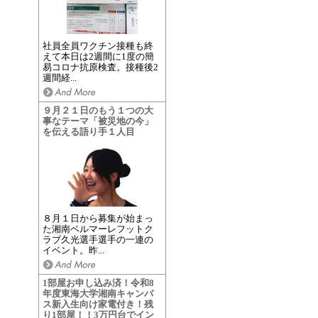
社員全員ワクチン接種も終
えて本日は2週間に1度の簡
易コロナ抗原検査。接種後2
週間経...
９月２１日のもう１つの大
事なテーマ「被災地の今」
を伝える語り手１人目
８月１日から募集が始まっ
た湘南ベルマーレフットク
ラブ久光選手選手の一連の
イベント。昨...
1部屋お申し込み済！令和8
年度東海大学湘南キャンパ
ス新入生向け家電付き！残
り1部屋！！3万円台でイン