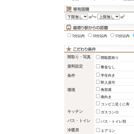
2
2
m
〜
m
5分以内
10分以内
15分以内
間取り・写真
間取図有り
賃料設定
敷金なし
条件
学生向き
即入居可
環境
角部屋
南向き
コンビニ近くに有
キッチン
ガスコンロ
バス・トイレ
バス・トイレ別
冷暖房
エアコン