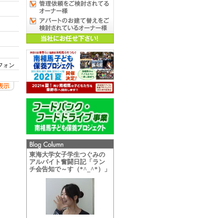
フォン
東海大学女子学生つぐみの
アルバイト奮闘日記「ラン
チ会告知で～す（*^_^*）」