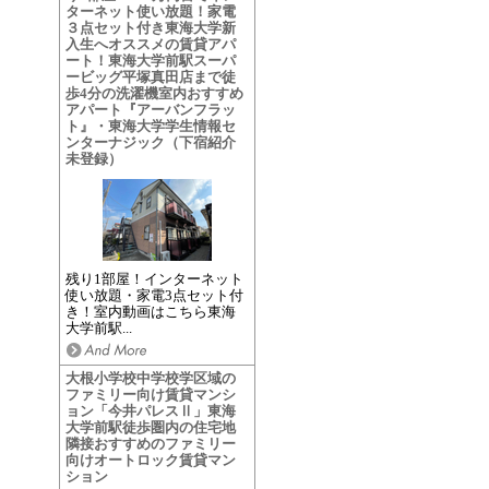
ターネット使い放題！家電
３点セット付き東海大学新
入生へオススメの賃貸アパ
ート！東海大学前駅スーパ
ービッグ平塚真田店まで徒
歩4分の洗濯機室内おすすめ
アパート『アーバンフラッ
ト』・東海大学学生情報セ
ンターナジック（下宿紹介
未登録）
残り1部屋！インターネット
使い放題・家電3点セット付
き！室内動画はこちら東海
大学前駅...
大根小学校中学校学区域の
ファミリー向け賃貸マンシ
ョン「今井パレスⅡ」東海
大学前駅徒歩圏内の住宅地
隣接おすすめのファミリー
向けオートロック賃貸マン
ション