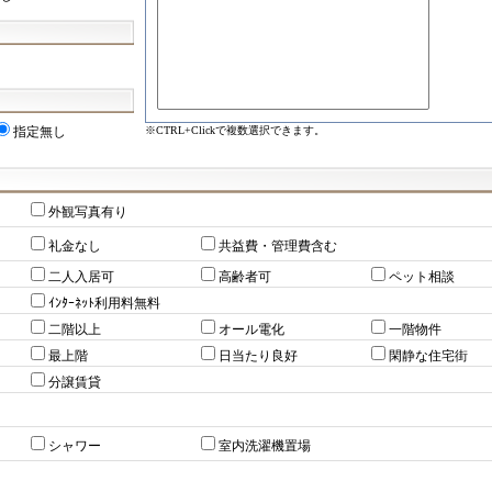
※CTRL+Clickで複数選択できます。
指定無し
外観写真有り
礼金なし
共益費・管理費含む
二人入居可
高齢者可
ペット相談
ｲﾝﾀｰﾈｯﾄ利用料無料
二階以上
オール電化
一階物件
最上階
日当たり良好
閑静な住宅街
分譲賃貸
シャワー
室内洗濯機置場