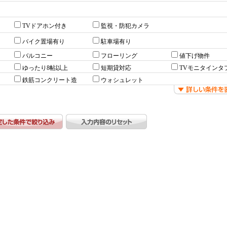
TVドアホン付き
監視・防犯カメラ
バイク置場有り
駐車場有り
バルコニー
フローリング
値下げ物件
ゆったり8帖以上
短期貸対応
TVモニタインタ
鉄筋コンクリート造
ウォシュレット