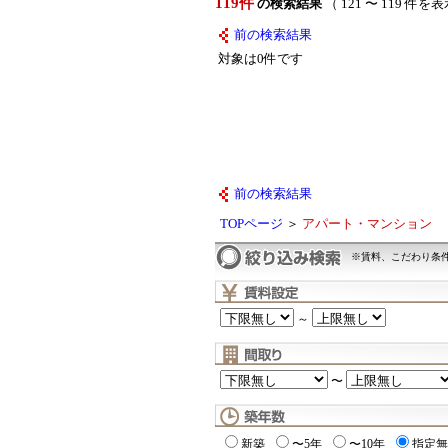
119件
の検索結果
（ 121 〜 119 件を
前の検索結果
対象は0件です
前の検索結果
TOPページ
＞
アパート・マンション
※賃料、こだわり条
～
〜
新築
〜5年
〜10年
指定無