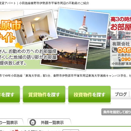
駅賃貸アパート｜小田急線秦野市伊勢原市平塚市周辺の不動産のご紹介
市で49年小田急線「東海大学前」駅1分、秦野市伊勢原市平塚市周辺東海大学湘南キャンパス学生、