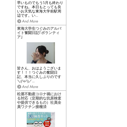
早いものでもう5月も終わり
ですね。本日もとっても良
いお天気な東海大学前駅周
辺です。い...
東海大学生つぐみのアルバ
イト奮闘日記｢ボランティ
ア｣
皆さん、おはようございま
す！！！つぐみの奮闘日
記、本当に久しぶりのです
＼(^o^)／...
松屋不動産コロナ禍におけ
る対応（定期的な抗原検査
や提供できるもの）社員全
員ワクチン接種済