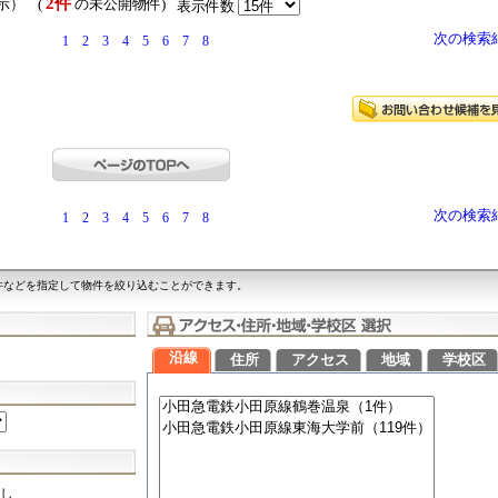
2件
表示） (
の未公開物件)
表示件数
次の検索
1
2
3
4
5
6
7
8
次の検索
1
2
3
4
5
6
7
8
件などを指定して物件を絞り込むことができます。
沿線
住所
アクセス
地域
学校区
し