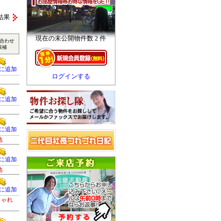
結果
現在の未公開物件数 2 件
合わせ
候補
に追加
ログインする
に追加
に追加
地
に追加
地
に追加
しゃれ