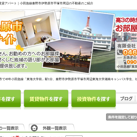
駅賃貸アパート｜小田急線秦野市伊勢原市平塚市周辺の不動産のご紹介
市で49年小田急線「東海大学前」駅1分、秦野市伊勢原市平塚市周辺東海大学湘南キャンパス学生、