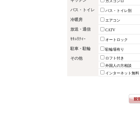
キッチン
ガスコンロ
バス・トイレ
バス・トイレ別
冷暖房
エアコン
放送・通信
CATV
ｾｷｭﾘﾃｨｰ
オートロック
駐車・駐輪
駐輪場有り
その他
ロフト付き
外国人の方相談
インターネット無料