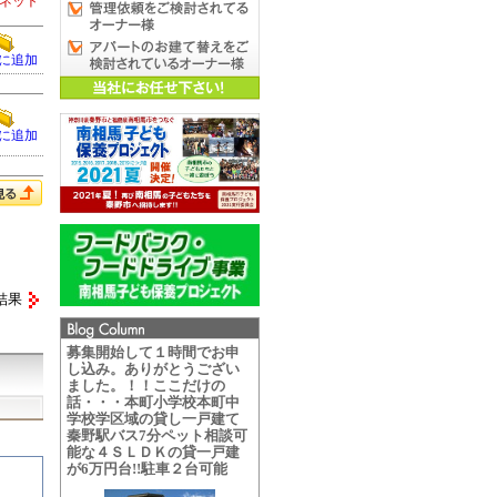
ネット
に追加
に追加
結果
募集開始して１時間でお申
し込み。ありがとうござい
ました。！！ここだけの
話・・・本町小学校本町中
学校学区域の貸し一戸建て
秦野駅バス7分ペット相談可
能な４ＳＬＤＫの貸一戸建
が6万円台!!駐車２台可能