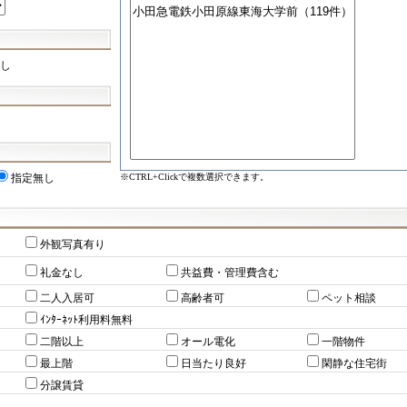
し
※CTRL+Clickで複数選択できます。
指定無し
外観写真有り
礼金なし
共益費・管理費含む
二人入居可
高齢者可
ペット相談
ｲﾝﾀｰﾈｯﾄ利用料無料
二階以上
オール電化
一階物件
最上階
日当たり良好
閑静な住宅街
分譲賃貸