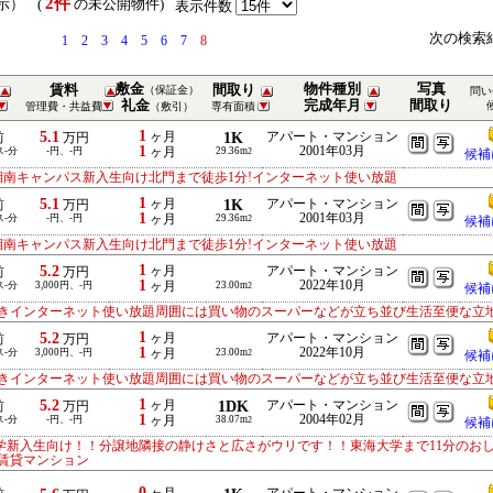
2件
表示） (
の未公開物件)
表示件数
次の検索
1
2
3
4
5
6
7
8
敷金
物件種別
写真
賃料
間取り
（保証金）
問い
礼金
完成年月
間取り
管理費・共益費
（敷引）
専有面積
1
5.1
ヶ月
1K
アパート・マンション
前
万円
1
2001年03月
ス-分
-円、-円
ヶ月
29.36m
2
候補
湘南キャンパス新入生向け北門まで徒歩1分!インターネット使い放題
1
5.1
ヶ月
1K
アパート・マンション
前
万円
1
2001年03月
ス-分
-円、-円
ヶ月
29.36m
2
候補
湘南キャンパス新入生向け北門まで徒歩1分!インターネット使い放題
1
5.2
ヶ月
アパート・マンション
前
万円
1
2022年10月
ス-分
3,000円、-円
ヶ月
23.00m
2
候補
きインターネット使い放題周囲には買い物のスーパーなどが立ち並び生活至便な立
1
5.2
ヶ月
アパート・マンション
前
万円
1
2022年10月
ス-分
3,000円、-円
ヶ月
23.00m
2
候補
きインターネット使い放題周囲には買い物のスーパーなどが立ち並び生活至便な立
1
5.2
ヶ月
1DK
アパート・マンション
前
万円
1
2004年02月
ス-分
-円、-円
ヶ月
38.07m
2
候補
学新入生向け！！分譲地隣接の静けさと広さがウリです！！東海大学まで11分のお
賃貸マンション
0