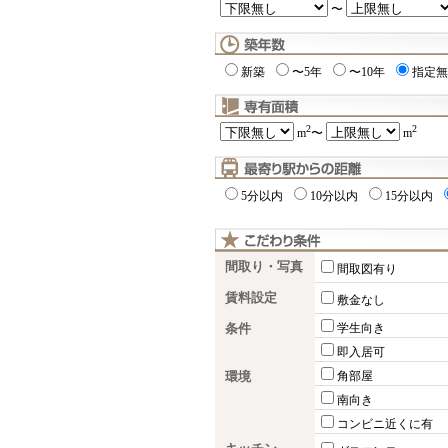
〜
新築
〜5年
〜10年
指定無
2
2
m
〜
m
5分以内
10分以内
15分以内
間取り・写真
間取図有り
賃料設定
敷金なし
条件
学生向き
即入居可
環境
角部屋
南向き
コンビニ近くに有