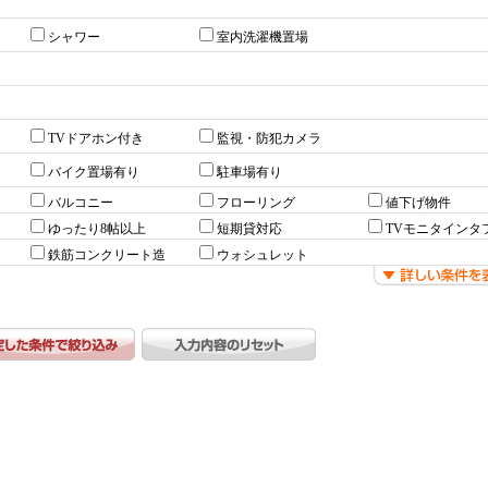
シャワー
室内洗濯機置場
TVドアホン付き
監視・防犯カメラ
バイク置場有り
駐車場有り
バルコニー
フローリング
値下げ物件
ゆったり8帖以上
短期貸対応
TVモニタインタ
鉄筋コンクリート造
ウォシュレット