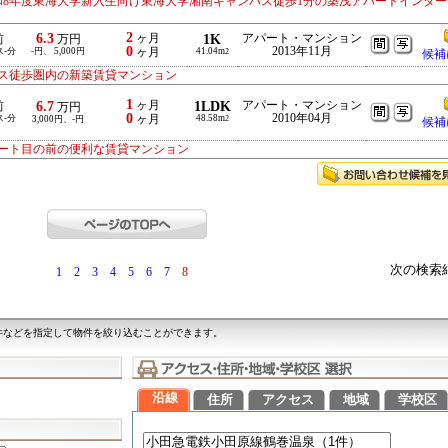
和8年度東海大学新入生向け東海大学湘南キャンパス徒歩1分の築浅アパートインター
2
6.3
ヶ月
1K
アパート・マンション
前
万円
0
2013年11月
ス-分
-円、 5,000円
ヶ月
41.04m
2
候補
ス徒歩圏内の新築賃貸マンション
1
6.7
ヶ月
1LDK
アパート・マンション
前
万円
0
2010年04月
ス-分
ヶ月
48.58m
3,000円、-円
2
候補
ート目の前の便利な賃貸マンション
次の検索
1
2
3
4
5
6
7
8
件などを指定して物件を絞り込むことができます。
沿線
住所
アクセス
地域
学校区