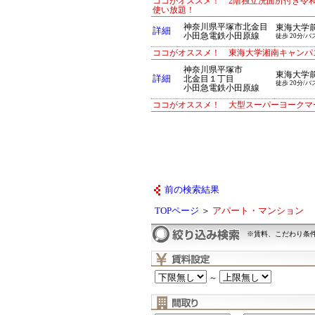
ココがオススメ！ 2階独立洗面所付き令
使い放題！
神奈川県平塚市北金目
東海大学
詳細
小田急電鉄小田原線
徒歩 20分/バ
ココがオススメ！ 東海大学湘南キャンパ
神奈川県平塚市
東海大学
詳細
北金目１丁目
徒歩 20分/バ
小田急電鉄小田原線
ココがオススメ！ 大型スーパーヨークマ
前の検索結果
TOPページ
＞
アパート・マンション
※賃料、こだわり条
～