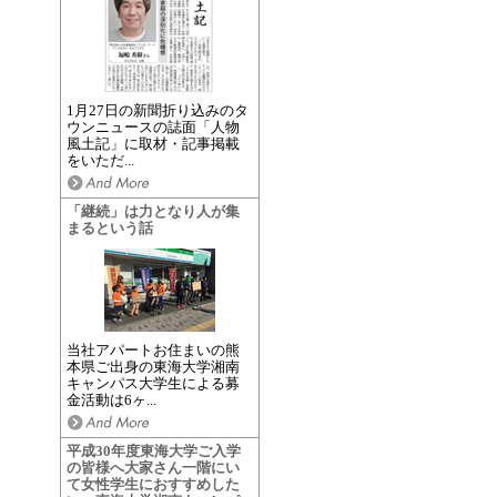
1月27日の新聞折り込みのタ
ウンニュースの誌面「人物
風土記」に取材・記事掲載
をいただ...
「継続」は力となり人が集
まるという話
当社アパートお住まいの熊
本県ご出身の東海大学湘南
キャンパス大学生による募
金活動は6ヶ...
平成30年度東海大学ご入学
の皆様へ大家さん一階にい
て女性学生におすすめした