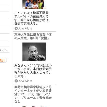
こんにちは！松屋不動産
アルバイトの佐藤晃大で
す！昨日から梅雨が明け、
秦野市東海大学...
東海大学生に贈る言葉「僕
の人生観」第6回「覚悟」
フォン
みなさんヽ(｀▽´)/おはよう
ございます。本日は天気予
報があたり大雨となってい
る東海...
秦野市鶴巻温泉駅徒歩７分
インターネット使い放題賃
貸アパート3万円台「メゾ
ン・プリエール」敷金礼金
なし