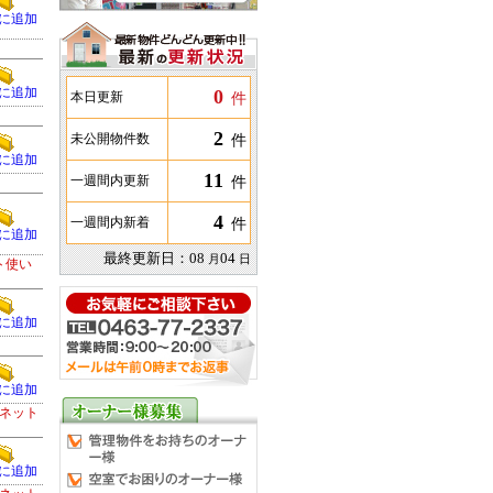
に追加
0
に追加
件
本日更新
2
件
未公開物件数
に追加
11
件
一週間内更新
4
件
一週間内新着
に追加
最終更新日：
08
04
月
日
ト使い
に追加
に追加
ネット
に追加