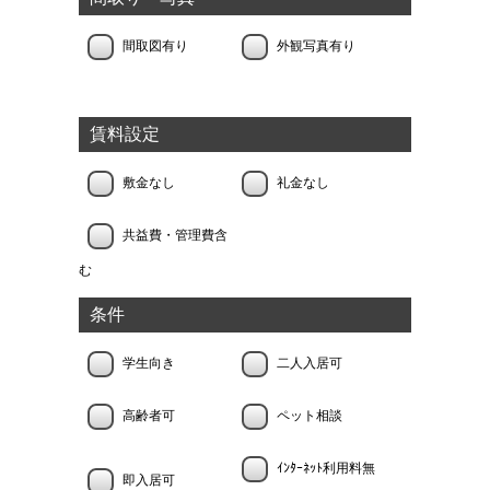
間取図有り
外観写真有り
賃料設定
敷金なし
礼金なし
共益費・管理費含
む
条件
学生向き
二人入居可
高齢者可
ペット相談
ｲﾝﾀｰﾈｯﾄ利用料無
即入居可