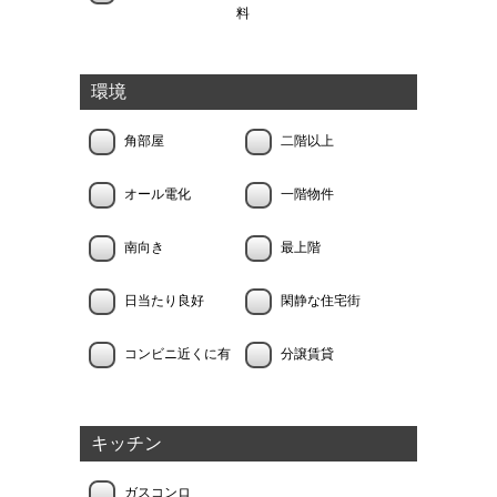
料
環境
角部屋
二階以上
オール電化
一階物件
南向き
最上階
日当たり良好
閑静な住宅街
コンビニ近くに有
分譲賃貸
キッチン
ガスコンロ