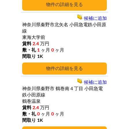
詳細
候補に追加
神奈川県秦野市北矢名
小田急電鉄小田原
線
東海大学前
2.4
万円
1
ヶ月
0
ヶ月
1K
詳細
候補に追加
神奈川県秦野市
鶴巻南４丁目
小田急電
鉄小田原線
鶴巻温泉
2.4
万円
0
ヶ月
0
ヶ月
1K