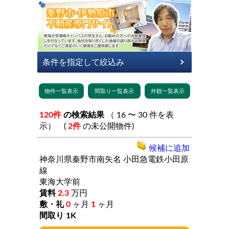
120件
の検索結果
（ 16 〜 30 件を表
示） (
2件
の未公開物件)
候補に追加
神奈川県秦野市南矢名
小田急電鉄小田原
線
東海大学前
2.3
万円
0
ヶ月
1
ヶ月
1K