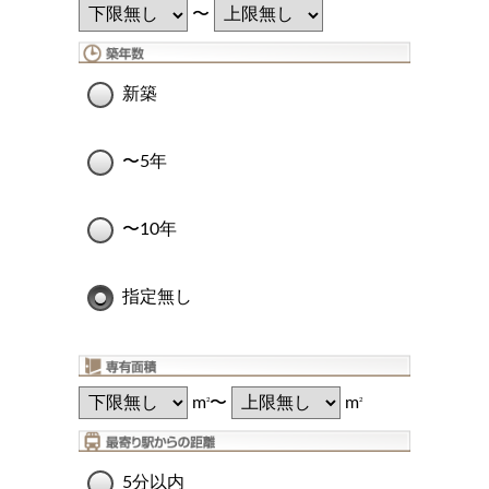
〜
新築
〜5年
〜10年
指定無し
m
〜
m
2
2
5分以内