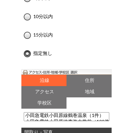
10分以内
15分以内
指定無し
沿線
住所
アクセス
地域
学校区
間取り・写真