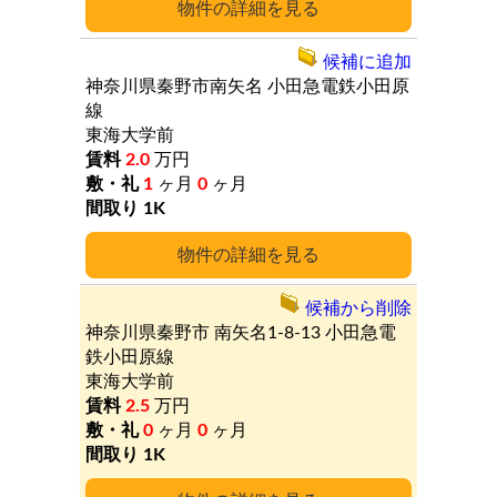
詳細
候補に追加
神奈川県秦野市南矢名
小田急電鉄小田原
線
東海大学前
2.0
万円
1
ヶ月
0
ヶ月
1K
詳細
候補から削除
神奈川県秦野市
南矢名1-8-13
小田急電
鉄小田原線
東海大学前
2.5
万円
0
ヶ月
0
ヶ月
1K