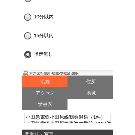
10分以内
15分以内
指定無し
沿線
住所
アクセス
地域
学校区
間取り・写真