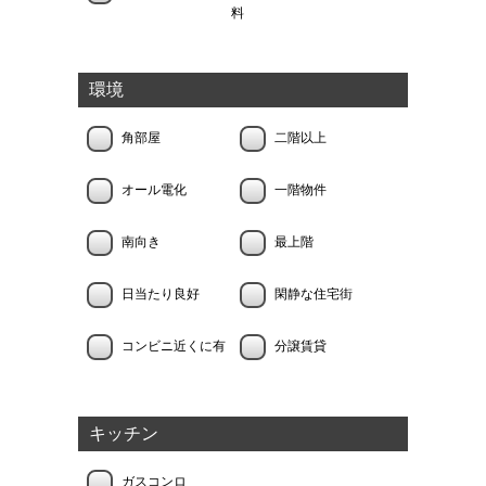
料
環境
角部屋
二階以上
オール電化
一階物件
南向き
最上階
日当たり良好
閑静な住宅街
コンビニ近くに有
分譲賃貸
キッチン
ガスコンロ