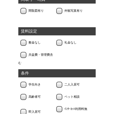
間取図有り
外観写真有り
賃料設定
敷金なし
礼金なし
共益費・管理費含
む
条件
学生向き
二人入居可
高齢者可
ペット相談
ｲﾝﾀｰﾈｯﾄ利用料無
即入居可