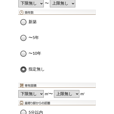
〜
新築
〜5年
〜10年
指定無し
m
〜
m
2
2
5分以内