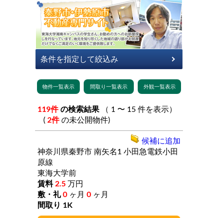
119件
の検索結果
（ 1 〜 15 件を表示）
(
2件
の未公開物件)
候補に追加
神奈川県秦野市
南矢名1
小田急電鉄小田
原線
東海大学前
2.5
万円
0
ヶ月
0
ヶ月
1K