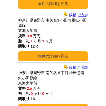
詳細
候補に追加
神奈川県秦野市
南矢名3
小田急電鉄小田
原線
東海大学前
3.8
万円
1
ヶ月
1
ヶ月
1DK
詳細
候補に追加
神奈川県秦野市
南矢名４丁目
小田急電
鉄小田原線
東海大学前
2.6
万円
0
ヶ月
0
ヶ月
1K