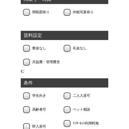
間取図有り
外観写真有り
賃料設定
敷金なし
礼金なし
共益費・管理費含
む
条件
学生向き
二人入居可
高齢者可
ペット相談
ｲﾝﾀｰﾈｯﾄ利用料無
即入居可