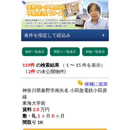
119件
の検索結果
（ 1 〜 15 件を表示）
(
2件
の未公開物件)
候補に追加
神奈川県秦野市南矢名
小田急電鉄小田原
線
東海大学前
2.0
万円
1
ヶ月
0
ヶ月
1K