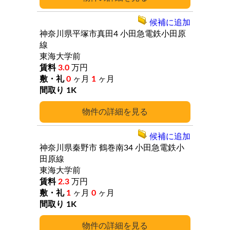
候補に追加
神奈川県平塚市真田4
小田急電鉄小田原
線
東海大学前
3.0
万円
0
ヶ月
1
ヶ月
1K
詳細
候補に追加
神奈川県秦野市
鶴巻南34
小田急電鉄小
田原線
東海大学前
2.3
万円
1
ヶ月
0
ヶ月
1K
詳細