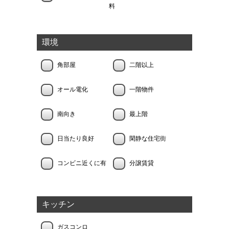
料
環境
角部屋
二階以上
オール電化
一階物件
南向き
最上階
日当たり良好
閑静な住宅街
コンビニ近くに有
分譲賃貸
キッチン
ガスコンロ