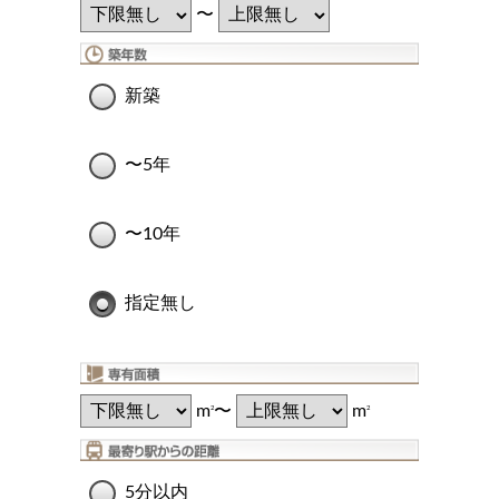
〜
新築
〜5年
〜10年
指定無し
m
〜
m
2
2
5分以内