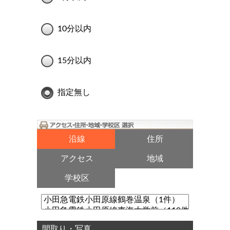
10分以内
15分以内
指定無し
沿線
住所
アクセス
地域
学校区
間取り・写真