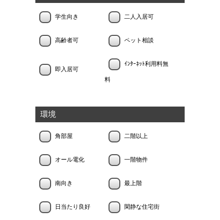
学生向き
二人入居可
高齢者可
ペット相談
ｲﾝﾀｰﾈｯﾄ利用料無
即入居可
料
環境
角部屋
二階以上
オール電化
一階物件
南向き
最上階
日当たり良好
閑静な住宅街