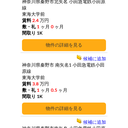
神奈川県秦野市北矢名
小田急電鉄小田原
線
東海大学前
2.4
万円
1
ヶ月
0
ヶ月
1K
詳細
候補に追加
神奈川県秦野市
南矢名1
小田急電鉄小田
原線
東海大学前
3.8
万円
1
ヶ月
0.5
ヶ月
1K
詳細
候補に追加