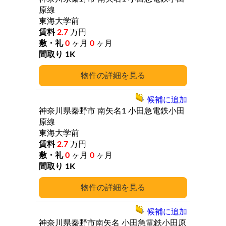
原線
東海大学前
2.7
万円
0
ヶ月
0
ヶ月
1K
詳細
候補に追加
神奈川県秦野市
南矢名1
小田急電鉄小田
原線
東海大学前
2.7
万円
0
ヶ月
0
ヶ月
1K
詳細
候補に追加
神奈川県秦野市南矢名
小田急電鉄小田原