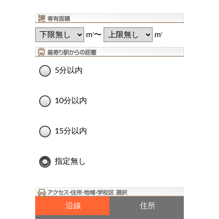
m
〜
m
2
2
5分以内
10分以内
15分以内
指定無し
沿線
住所