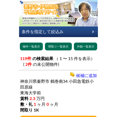
119件
の検索結果
（ 1 〜 15 件を表示）
(
2件
の未公開物件)
候補に追加
神奈川県秦野市
鶴巻南34
小田急電鉄小
田原線
東海大学前
2.3
万円
1
ヶ月
0
ヶ月
1K