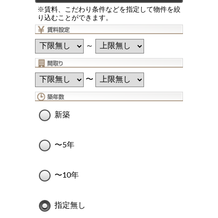
※賃料、こだわり条件などを指定して物件を絞
り込むことができます。
～
〜
新築
〜5年
〜10年
指定無し