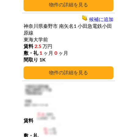
詳細
候補に追加
神奈川県秦野市
南矢名1
小田急電鉄小田
原線
東海大学前
2.5
万円
1
ヶ月
0
ヶ月
1K
詳細