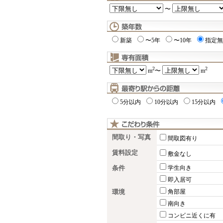
〜
新築
〜5年
〜10年
指定無
2
2
m
〜
m
5分以内
10分以内
15分以内
間取り・写真
間取図有り
賃料設定
敷金なし
条件
学生向き
即入居可
環境
角部屋
南向き
コンビニ近くに有