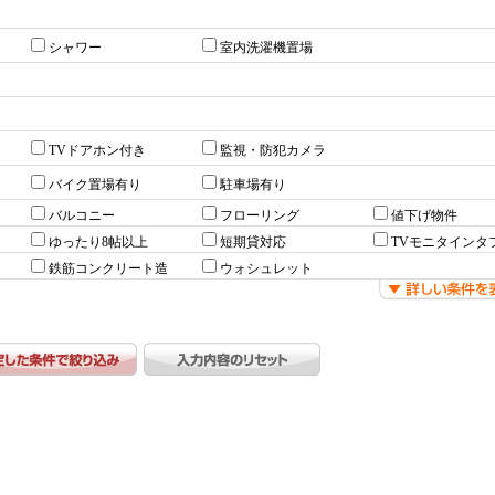
シャワー
室内洗濯機置場
TVドアホン付き
監視・防犯カメラ
バイク置場有り
駐車場有り
バルコニー
フローリング
値下げ物件
ゆったり8帖以上
短期貸対応
TVモニタインタ
鉄筋コンクリート造
ウォシュレット