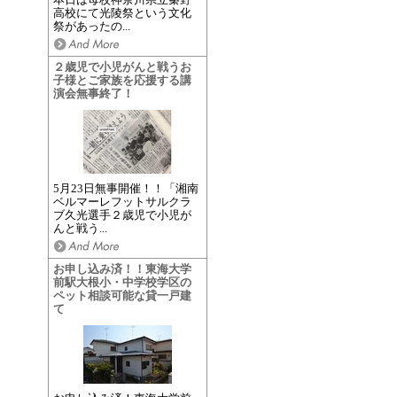
高校にて光陵祭という文化
祭があったの...
２歳児で小児がんと戦うお
子様とご家族を応援する講
演会無事終了！
5月23日無事開催！！「湘南
ベルマーレフットサルクラ
ブ久光選手２歳児で小児が
んと戦う...
お申し込み済！！東海大学
前駅大根小・中学校学区の
ペット相談可能な貸一戸建
て