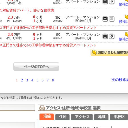
1K
万円
アパート・マンション
分
2,000円、-円
20.00m
2
候補
た対応賃貸アパート。静かな住環境
0
2.3
ヶ月
1K
アパート・マンション
万円
1
1994年01月
分
-円、 1,000円
ヶ月
20.00m
2
候補
ス正門まで徒歩5分の工学部理学部おすすめ賃貸アパートメント
0
2.3
ヶ月
1K
アパート・マンション
万円
1
1994年01月
分
-円、 1,000円
ヶ月
20.00m
2
候補
ス正門まで徒歩5分の工学部理学部おすすめ賃貸アパートメント
次の検索
1
2
3
4
5
6
7
8
件などを指定して物件を絞り込むことができます。
沿線
住所
アクセス
地域
学校区