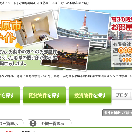
駅賃貸アパート｜小田急線秦野市伊勢原市平塚市周辺の不動産のご紹介
市で49年小田急線「東海大学前」駅1分、秦野市伊勢原市平塚市周辺東海大学湘南キャンパス学生、