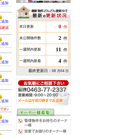
に追加
に追加
0
件
本日更新
風建築
2
件
未公開物件数
に追加
11
件
一週間内更新
4
件
一週間内新着
に追加
最終更新日：
08
04
月
日
に追加
に追加
です♪
に追加