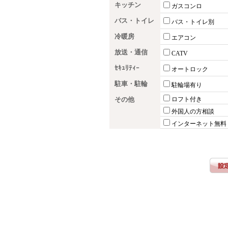
キッチン
ガスコンロ
バス・トイレ
バス・トイレ別
冷暖房
エアコン
放送・通信
CATV
ｾｷｭﾘﾃｨｰ
オートロック
駐車・駐輪
駐輪場有り
その他
ロフト付き
外国人の方相談
インターネット無料