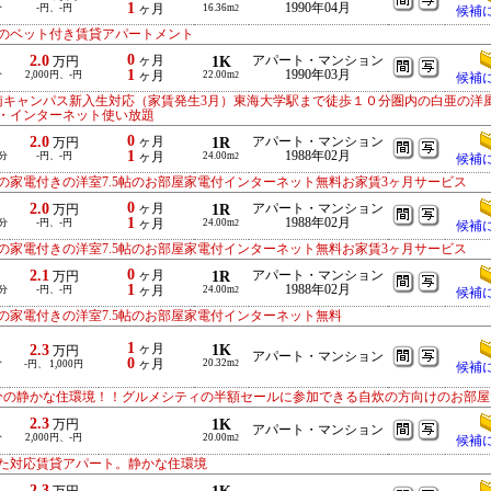
1
1990年04月
分
-円、-円
ヶ月
16.36m
2
候補
のベット付き賃貸アパートメント
0
2.0
ヶ月
1K
アパート・マンション
万円
1
1990年03月
分
2,000円、-円
ヶ月
22.00m
2
候補
南キャンパス新入生対応（家賃発生3月）東海大学駅まで徒歩１０分圏内の白亜の洋
・インターネット使い放題
0
2.0
ヶ月
1R
アパート・マンション
万円
1
1988年02月
分
-円、-円
ヶ月
24.00m
2
候補
家電付きの洋室7.5帖のお部屋家電付インターネット無料お家賃3ヶ月サービス
0
2.0
ヶ月
1R
アパート・マンション
万円
1
1988年02月
分
-円、-円
ヶ月
24.00m
2
候補
家電付きの洋室7.5帖のお部屋家電付インターネット無料お家賃3ヶ月サービス
0
2.1
ヶ月
1R
アパート・マンション
万円
1
1988年02月
分
-円、-円
ヶ月
24.00m
2
候補
家電付きの洋室7.5帖のお部屋家電付インターネット無料
1
2.3
ヶ月
1K
万円
アパート・マンション
0
分
ヶ月
20.32m
-円、 1,000円
2
候補
分の静かな住環境！！グルメシティの半額セールに参加できる自炊の方向けのお部屋
2.3
1K
万円
アパート・マンション
分
2,000円、-円
20.00m
2
候補
た対応賃貸アパート。静かな住環境
2.3