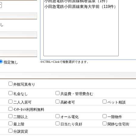
し
※CTRL+Clickで複数選択できます。
指定無し
外観写真有り
礼金なし
共益費・管理費含む
二人入居可
高齢者可
ペット相談
ｲﾝﾀｰﾈｯﾄ利用料無料
二階以上
オール電化
一階物件
最上階
日当たり良好
閑静な住宅街
分譲賃貸