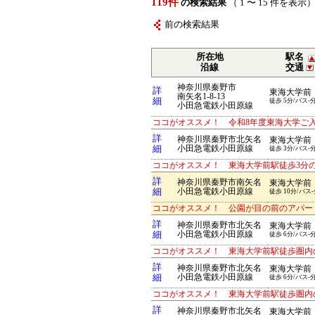
119件
の検索結果
（ 1 〜 15 件を表示
前の検索結果
所在地
駅名
沿線
交通
神奈川県秦野市
詳
東海大学前
南矢名1-8-13
細
徒歩 5分/バス-
小田急電鉄小田原線
ココがオススメ！ 令和8年度東海大学ご
詳
神奈川県秦野市北矢名
東海大学前
細
小田急電鉄小田原線
徒歩 3分/バス-
ココがオススメ！ 東海大学前駅徒歩3分
詳
神奈川県秦野市南矢名
東海大学前
細
小田急電鉄小田原線
徒歩 10分/バス-
ココがオススメ！ 公園が目の前のアパー
詳
神奈川県秦野市北矢名
東海大学前
細
小田急電鉄小田原線
徒歩 6分/バス-
ココがオススメ！ 東海大学前駅徒歩圏内
詳
神奈川県秦野市北矢名
東海大学前
細
小田急電鉄小田原線
徒歩 6分/バス-
ココがオススメ！ 東海大学前駅徒歩圏内
詳
神奈川県秦野市北矢名
東海大学前