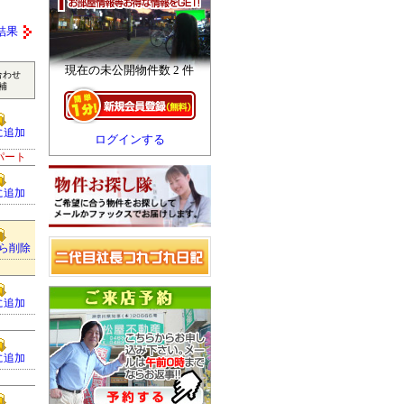
結果
現在の未公開物件数 2 件
合わせ
補
に追加
ログインする
パート
に追加
ら削除
に追加
に追加