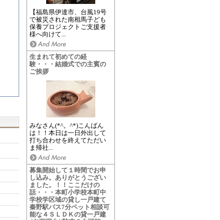
【福島県伊達市、台風19号
で被災された南相馬子ども
保養プロジェクトご支援者
様へ向けて...
生まれて初めての経
験・・・結婚式での主賓の
ご挨拶
みなさん(*^。^*)こんばん
は！！本日は一日外出して
打ち合わせを終えてただい
ま帰社...
募集開始して１時間でお申
し込み。ありがとうござい
ました。！！ここだけの
話・・・本町小学校本町中
学校学区域の貸し一戸建て
秦野駅バス7分ペット相談可
能な４ＳＬＤＫの貸一戸建