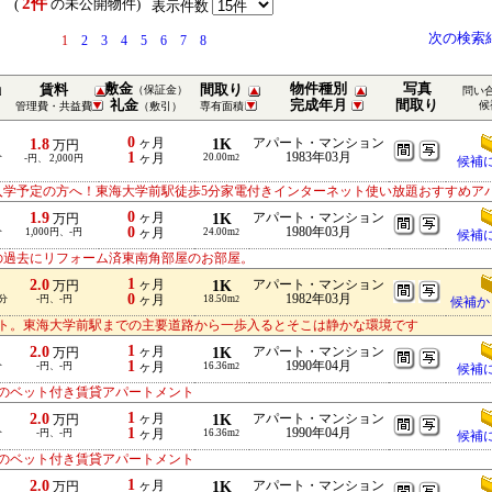
2件
） (
の未公開物件)
表示件数
次の検索
1
2
3
4
5
6
7
8
敷金
物件種別
写真
賃料
間取り
（保証金）
問い
礼金
完成年月
間取り
候
管理費・共益費
（敷引）
専有面積
0
1.8
ヶ月
1K
アパート・マンション
万円
1
1983年03月
分
ヶ月
20.00m
-円、 2,000円
2
候補
入学予定の方へ！東海大学前駅徒歩5分家電付きインターネット使い放題おすすめア
0
1.9
ヶ月
1K
アパート・マンション
万円
0
1980年03月
分
1,000円、-円
ヶ月
24.00m
2
候補
の過去にリフォーム済東南角部屋のお部屋。
1
2.0
ヶ月
1K
アパート・マンション
万円
0
1982年03月
分
-円、-円
ヶ月
18.50m
2
候補か
ト。東海大学前駅までの主要道路から一歩入るとそこは静かな環境です
1
2.0
ヶ月
1K
アパート・マンション
万円
1
1990年04月
分
-円、-円
ヶ月
16.36m
2
候補
のベット付き賃貸アパートメント
1
2.0
ヶ月
1K
アパート・マンション
万円
1
1990年04月
分
-円、-円
ヶ月
16.36m
2
候補
のベット付き賃貸アパートメント
1
2.0
ヶ月
1K
アパート・マンション
万円