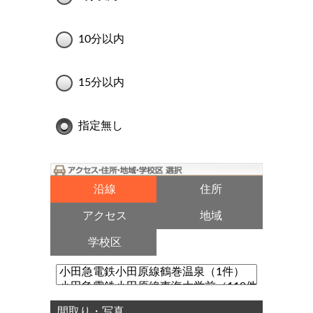
10分以内
15分以内
指定無し
沿線
住所
アクセス
地域
学校区
間取り・写真