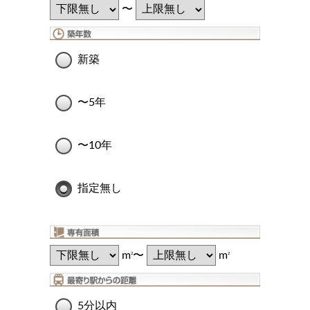
〜
新築
〜5年
〜10年
指定無し
m
〜
m
2
2
5分以内