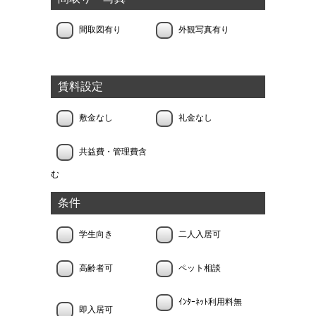
間取図有り
外観写真有り
賃料設定
敷金なし
礼金なし
共益費・管理費含
む
条件
学生向き
二人入居可
高齢者可
ペット相談
ｲﾝﾀｰﾈｯﾄ利用料無
即入居可