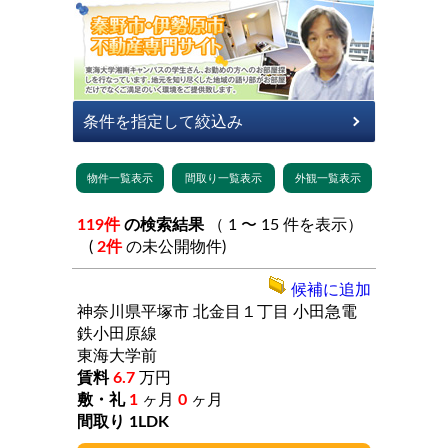
119件
の検索結果
（ 1 〜 15 件を表示）
(
2件
の未公開物件)
候補に追加
神奈川県平塚市
北金目１丁目
小田急電
鉄小田原線
東海大学前
6.7
万円
1
ヶ月
0
ヶ月
1LDK