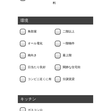
料
環境
角部屋
二階以上
オール電化
一階物件
南向き
最上階
日当たり良好
閑静な住宅街
コンビニ近くに有
分譲賃貸
キッチン
ガスコンロ