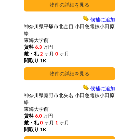
詳細
候補に追加
神奈川県平塚市北金目
小田急電鉄小田原
線
東海大学前
6.3
万円
2
ヶ月
0
ヶ月
1K
詳細
候補に追加
神奈川県秦野市北矢名
小田急電鉄小田原
線
東海大学前
6.0
万円
0
ヶ月
1
ヶ月
1K