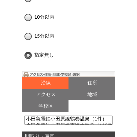
10分以内
15分以内
指定無し
沿線
住所
アクセス
地域
学校区
間取り・写真