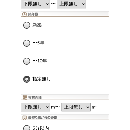
〜
新築
〜5年
〜10年
指定無し
m
〜
m
2
2
5分以内