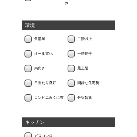
料
環境
角部屋
二階以上
オール電化
一階物件
南向き
最上階
日当たり良好
閑静な住宅街
コンビニ近くに有
分譲賃貸
キッチン
ガスコンロ