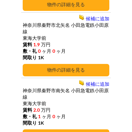
詳細
候補に追加
神奈川県秦野市北矢名
小田急電鉄小田原
線
東海大学前
1.9
万円
0
ヶ月
0
ヶ月
1K
詳細
候補に追加
神奈川県秦野市南矢名
小田急電鉄小田原
線
東海大学前
2.0
万円
1
ヶ月
0
ヶ月
1K