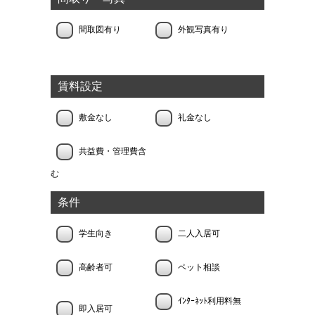
間取図有り
外観写真有り
賃料設定
敷金なし
礼金なし
共益費・管理費含
む
条件
学生向き
二人入居可
高齢者可
ペット相談
ｲﾝﾀｰﾈｯﾄ利用料無
即入居可