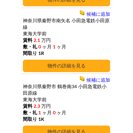
詳細
候補に追加
神奈川県秦野市南矢名
小田急電鉄小田原
線
東海大学前
2.1
万円
0
ヶ月
1
ヶ月
1R
詳細
候補に追加
神奈川県秦野市
鶴巻南34
小田急電鉄小
田原線
東海大学前
2.3
万円
1
ヶ月
0
ヶ月
1K
詳細