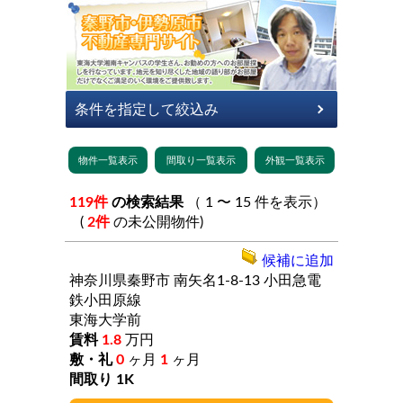
119件
の検索結果
（ 1 〜 15 件を表示）
(
2件
の未公開物件)
候補に追加
神奈川県秦野市
南矢名1-8-13
小田急電
鉄小田原線
東海大学前
1.8
万円
0
ヶ月
1
ヶ月
1K