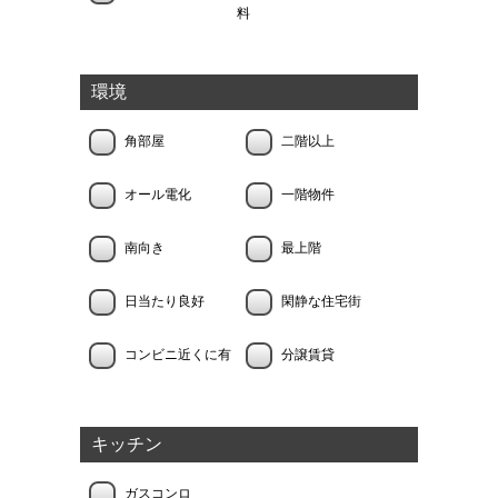
料
環境
角部屋
二階以上
オール電化
一階物件
南向き
最上階
日当たり良好
閑静な住宅街
コンビニ近くに有
分譲賃貸
キッチン
ガスコンロ