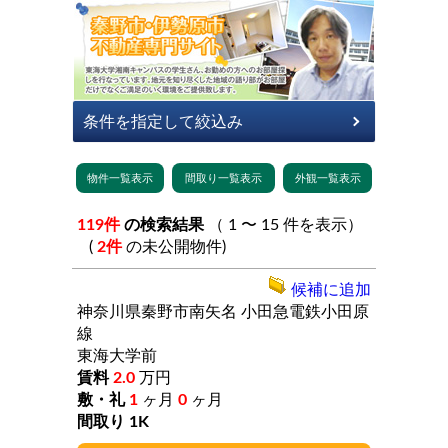
119件
の検索結果
（ 1 〜 15 件を表示）
(
2件
の未公開物件)
候補に追加
神奈川県秦野市南矢名
小田急電鉄小田原
線
東海大学前
2.0
万円
1
ヶ月
0
ヶ月
1K