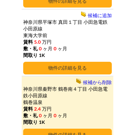
詳細
候補に追加
神奈川県平塚市
真田１丁目
小田急電鉄
小田原線
東海大学前
5.0
万円
0
ヶ月
0
ヶ月
1K
詳細
候補から削除
神奈川県秦野市
鶴巻南４丁目
小田急電
鉄小田原線
鶴巻温泉
2.4
万円
0
ヶ月
0
ヶ月
1K