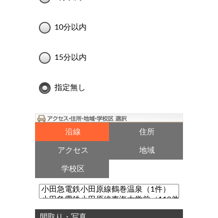
10分以内
15分以内
指定無し
沿線
住所
アクセス
地域
学校区
間取り・写真