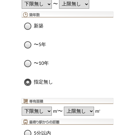
〜
新築
〜5年
〜10年
指定無し
m
〜
m
2
2
5分以内