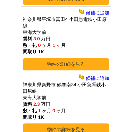
候補に追加
神奈川県平塚市真田4
小田急電鉄小田原
線
東海大学前
3.0
万円
0
ヶ月
1
ヶ月
1K
詳細
候補に追加
神奈川県秦野市
鶴巻南34
小田急電鉄小
田原線
東海大学前
2.3
万円
1
ヶ月
0
ヶ月
1K
詳細