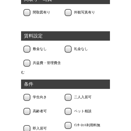
間取図有り
外観写真有り
賃料設定
敷金なし
礼金なし
共益費・管理費含
む
条件
学生向き
二人入居可
高齢者可
ペット相談
ｲﾝﾀｰﾈｯﾄ利用料無
即入居可