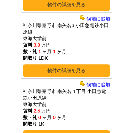
詳細
候補に追加
神奈川県秦野市
南矢名3
小田急電鉄小田
原線
東海大学前
3.8
万円
1
ヶ月
1
ヶ月
1DK
詳細
候補に追加
神奈川県秦野市
南矢名４丁目
小田急電
鉄小田原線
東海大学前
2.6
万円
0
ヶ月
0
ヶ月
1K